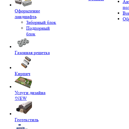
Ан
по
Оформление
Во
ландшафта
Об
Заборный блок
Подпорный
блок
Газонная решетка
Кирпич
Услуги дизайна
!NEW
Геотекстиль