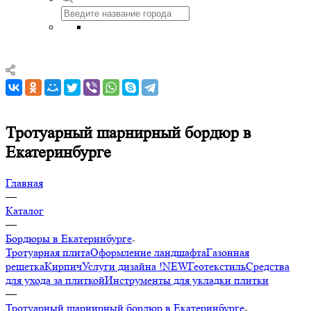
Тротуарный шарнирный бордюр в
Екатеринбурге
Главная
—
Каталог
—
Бордюры в Екатеринбурге
Тротуарная плита
Оформление ландшафта
Газонная
решетка
Кирпич
Услуги дизайна !NEW
Геотекстиль
Средства
для ухода за плиткой
Инструменты для укладки плитки
—
Тротуарный шарнирный бордюр в Екатеринбурге