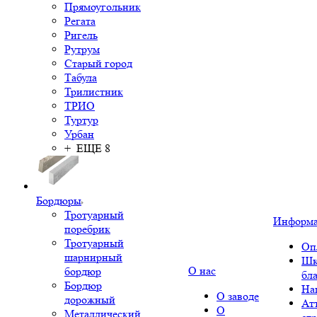
Прямоугольник
Регата
Ригель
Рутрум
Старый город
Табула
Трилистник
ТРИО
Туртур
Урбан
+ ЕЩЕ 8
Бордюры
Тротуарный
Информ
поребрик
Тротуарный
Оп
шарнирный
Шк
О нас
бордюр
бл
Бордюр
На
О заводе
дорожный
Ат
О
Металлический