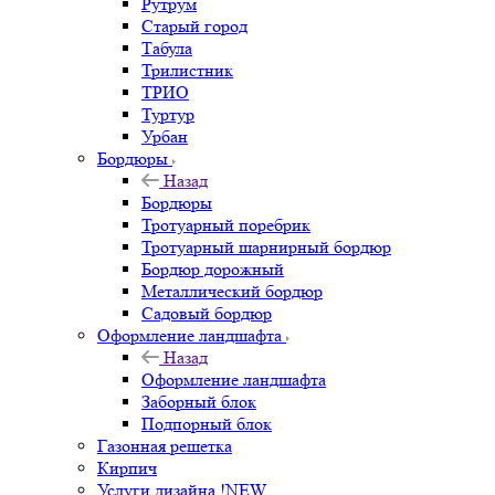
Рутрум
Старый город
Табула
Трилистник
ТРИО
Туртур
Урбан
Бордюры
Назад
Бордюры
Тротуарный поребрик
Тротуарный шарнирный бордюр
Бордюр дорожный
Металлический бордюр
Садовый бордюр
Оформление ландшафта
Назад
Оформление ландшафта
Заборный блок
Подпорный блок
Газонная решетка
Кирпич
Услуги дизайна !NEW