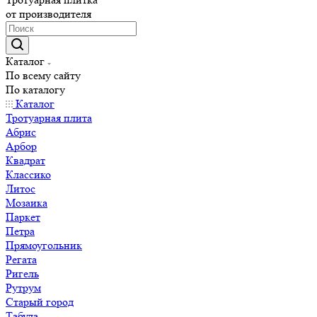
от производителя
Каталог
По всему сайту
По каталогу
Каталог
Тротуарная плита
Абрис
Арбор
Квадрат
Классико
Литос
Мозаика
Паркет
Петра
Прямоугольник
Регата
Ригель
Рутрум
Старый город
Табула