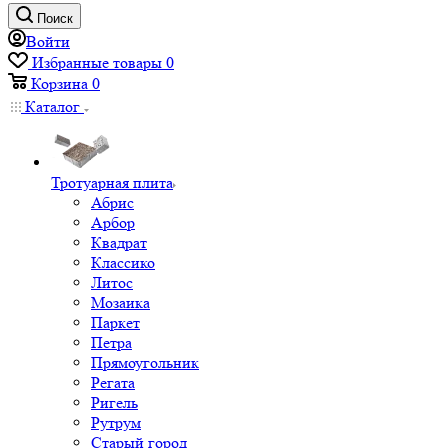
Поиск
Войти
Избранные товары
0
Корзина
0
Каталог
Тротуарная плита
Абрис
Арбор
Квадрат
Классико
Литос
Мозаика
Паркет
Петра
Прямоугольник
Регата
Ригель
Рутрум
Старый город