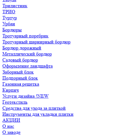
Трилистник
ТРИО
Туртур
Урбан
Бордюры
Тротуарный поребрик
Тротуарный шарнирный бордюр
Бордюр дорожный
Металлический бордюр
Садовый бордюр
Оформление ландшафта
Заборный блок
Подпорный блок
Газонная решетка
Кирпич
Услуги дизайна !NEW
Геотекстиль
Средства для ухода за плиткой
Инструменты для укладки плитки
АКЦИИ
О нас
О заводе