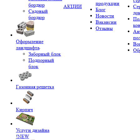
ст
продукции
бордюр
АКЦИИ
Се
Блог
Садовый
до
Новости
бордюр
По
Вакансии
ко
Отзывы
Ан
по
Оформление
Во
ландшафта
Об
Заборный блок
Подпорный
блок
Газонная решетка
Кирпич
Услуги дизайна
!NEW