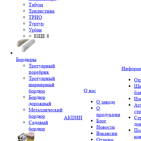
Табула
Трилистник
ТРИО
Туртур
Урбан
+ ЕЩЕ 8
Бордюры
Тротуарный
Информ
поребрик
Тротуарный
Оп
шарнирный
Шк
О нас
бордюр
бл
Бордюр
На
О заводе
дорожный
Ат
О
Металлический
ст
продукции
бордюр
АКЦИИ
Се
Блог
Садовый
до
Новости
бордюр
По
Вакансии
ко
Отзывы