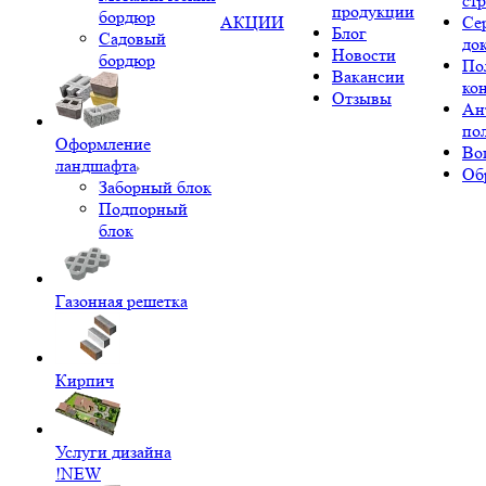
ст
продукции
бордюр
АКЦИИ
Се
Блог
Садовый
до
Новости
бордюр
По
Вакансии
ко
Отзывы
Ан
по
Оформление
Во
ландшафта
Об
Заборный блок
Подпорный
блок
Газонная решетка
Кирпич
Услуги дизайна
!NEW