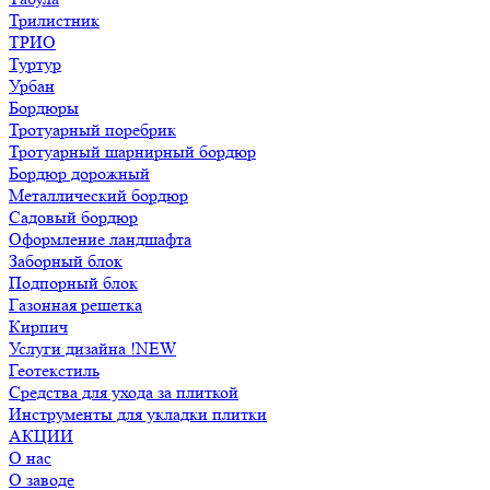
Трилистник
ТРИО
Туртур
Урбан
Бордюры
Тротуарный поребрик
Тротуарный шарнирный бордюр
Бордюр дорожный
Металлический бордюр
Садовый бордюр
Оформление ландшафта
Заборный блок
Подпорный блок
Газонная решетка
Кирпич
Услуги дизайна !NEW
Геотекстиль
Средства для ухода за плиткой
Инструменты для укладки плитки
АКЦИИ
О нас
О заводе