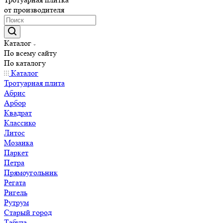
от производителя
Каталог
По всему сайту
По каталогу
Каталог
Тротуарная плита
Абрис
Арбор
Квадрат
Классико
Литос
Мозаика
Паркет
Петра
Прямоугольник
Регата
Ригель
Рутрум
Старый город
Табула