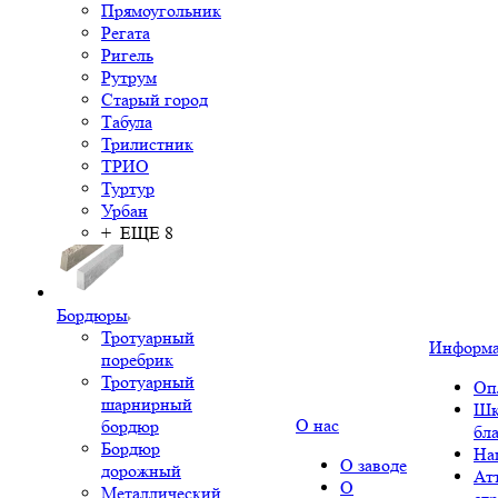
Прямоугольник
Регата
Ригель
Рутрум
Старый город
Табула
Трилистник
ТРИО
Туртур
Урбан
+ ЕЩЕ 8
Бордюры
Тротуарный
Информ
поребрик
Тротуарный
Оп
шарнирный
Шк
О нас
бордюр
бл
Бордюр
На
О заводе
дорожный
Ат
О
Металлический