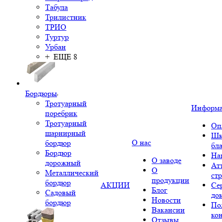
Табула
Трилистник
ТРИО
Туртур
Урбан
+ ЕЩЕ 8
Бордюры
Тротуарный
Информ
поребрик
Тротуарный
Оп
шарнирный
Шк
О нас
бордюр
бл
Бордюр
На
О заводе
дорожный
Ат
О
Металлический
ст
продукции
бордюр
АКЦИИ
Се
Блог
Садовый
до
Новости
бордюр
По
Вакансии
ко
Отзывы