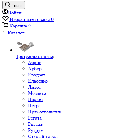
Поиск
Войти
Избранные товары
0
Корзина
0
Каталог
Тротуарная плита
Абрис
Арбор
Квадрат
Классико
Литос
Мозаика
Паркет
Петра
Прямоугольник
Регата
Ригель
Рутрум
Старый город