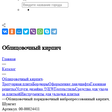
Облицовочный кирпич
Главная
—
Каталог
—
Облицовочный кирпич
Тротуарная плита
Бордюры
Оформление ландшафта
Газонная
решетка
Услуги дизайна !NEW
Геотекстиль
Средства для ухода
за плиткой
Инструменты для укладки плитки
—
Облицовочный порядовочный вибропрессованный кирпич,
Шунгит
Артикул:
00-00024411