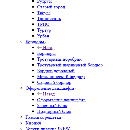
Рутрум
Старый город
Табула
Трилистник
ТРИО
Туртур
Урбан
Бордюры
Назад
Бордюры
Тротуарный поребрик
Тротуарный шарнирный бордюр
Бордюр дорожный
Металлический бордюр
Садовый бордюр
Оформление ландшафта
Назад
Оформление ландшафта
Заборный блок
Подпорный блок
Газонная решетка
Кирпич
Услуги дизайна !NEW