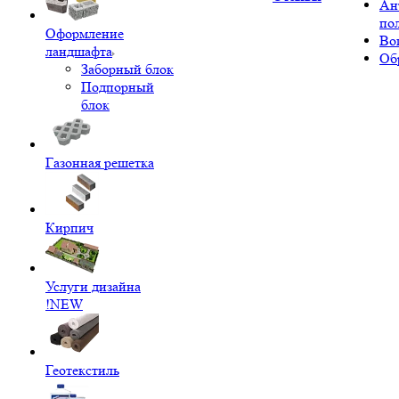
Ан
по
Оформление
Во
ландшафта
Об
Заборный блок
Подпорный
блок
Газонная решетка
Кирпич
Услуги дизайна
!NEW
Геотекстиль