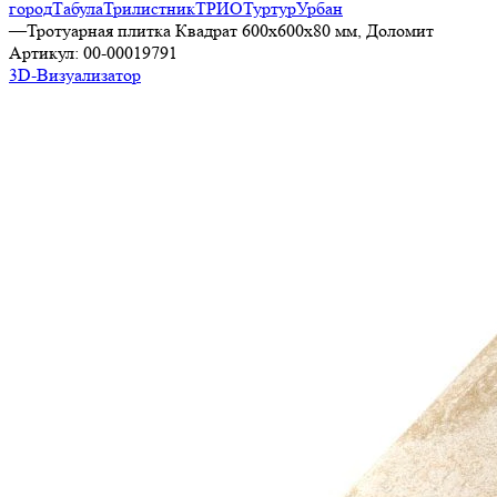
город
Табула
Трилистник
ТРИО
Туртур
Урбан
—
Тротуарная плитка Квадрат 600х600х80 мм, Доломит
Артикул:
00-00019791
3D-Визуализатор