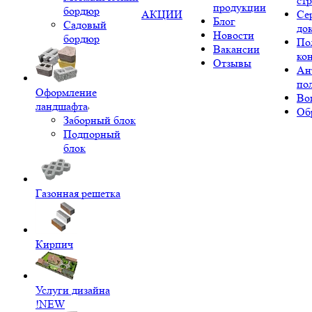
ст
продукции
бордюр
АКЦИИ
Се
Блог
Садовый
до
Новости
бордюр
По
Вакансии
ко
Отзывы
Ан
по
Оформление
Во
ландшафта
Об
Заборный блок
Подпорный
блок
Газонная решетка
Кирпич
Услуги дизайна
!NEW