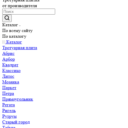
от производителя
Каталог
По всему сайту
По каталогу
Каталог
Тротуарная плита
Абрис
Арбор
Квадрат
Классико
Литос
Мозаика
Паркет
Петра
Прямоугольник
Регата
Ригель
Рутрум
Старый город
Табула