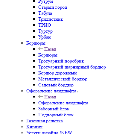
Рутрум
Старый город
Табула
Трилистник
ТРИО
Туртур
Урбан
Бордюры
Назад
Бордюры
Тротуарный поребрик
Тротуарный шарнирный бордюр
Бордюр дорожный
Металлический бордюр
Садовый бордюр
Оформление ландшафта
Назад
Оформление ландшафта
Заборный блок
Подпорный блок
Газонная решетка
Кирпич
Услуги дизайна !NEW