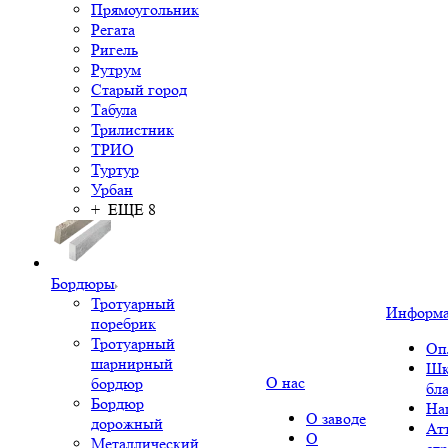
Прямоугольник
Регата
Ригель
Рутрум
Старый город
Табула
Трилистник
ТРИО
Туртур
Урбан
+ ЕЩЕ 8
Бордюры
Тротуарный
Информ
поребрик
Тротуарный
Оп
шарнирный
Шк
О нас
бордюр
бл
Бордюр
На
О заводе
дорожный
Ат
О
Металлический