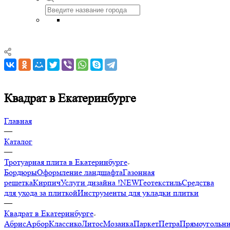
Квадрат в Екатеринбурге
Главная
—
Каталог
—
Тротуарная плита в Екатеринбурге
Бордюры
Оформление ландшафта
Газонная
решетка
Кирпич
Услуги дизайна !NEW
Геотекстиль
Средства
для ухода за плиткой
Инструменты для укладки плитки
—
Квадрат в Екатеринбурге
Абрис
Арбор
Классико
Литос
Мозаика
Паркет
Петра
Прямоугольн