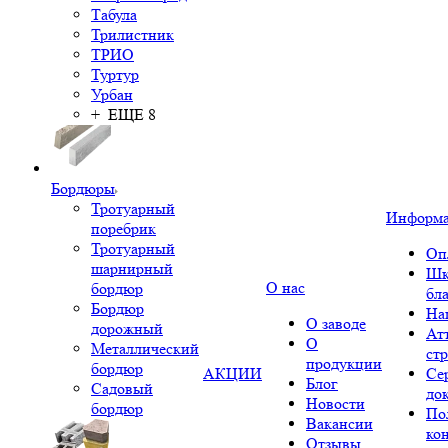
Табула
Трилистник
ТРИО
Туртур
Урбан
+ ЕЩЕ 8
Бордюры
Тротуарный
Информ
поребрик
Тротуарный
Оп
шарнирный
Шк
О нас
бордюр
бл
Бордюр
На
О заводе
дорожный
Ат
О
Металлический
ст
продукции
бордюр
АКЦИИ
Се
Блог
Садовый
до
Новости
бордюр
По
Вакансии
ко
Отзывы