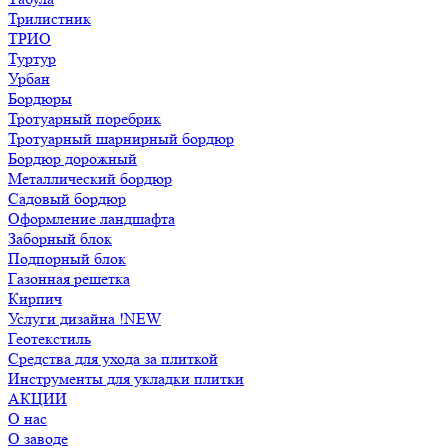
Трилистник
ТРИО
Туртур
Урбан
Бордюры
Тротуарный поребрик
Тротуарный шарнирный бордюр
Бордюр дорожный
Металлический бордюр
Садовый бордюр
Оформление ландшафта
Заборный блок
Подпорный блок
Газонная решетка
Кирпич
Услуги дизайна !NEW
Геотекстиль
Средства для ухода за плиткой
Инструменты для укладки плитки
АКЦИИ
О нас
О заводе