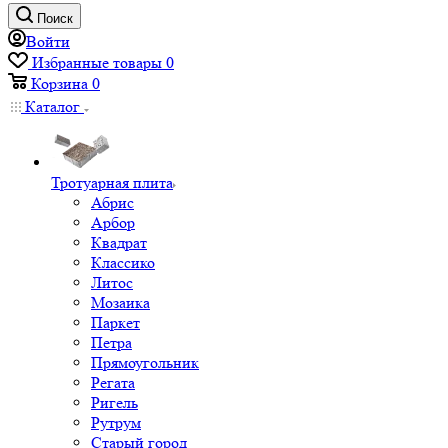
Поиск
Войти
Избранные товары
0
Корзина
0
Каталог
Тротуарная плита
Абрис
Арбор
Квадрат
Классико
Литос
Мозаика
Паркет
Петра
Прямоугольник
Регата
Ригель
Рутрум
Старый город