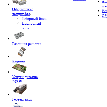
Ан
по
Оформление
Во
ландшафта
Об
Заборный блок
Подпорный
блок
Газонная решетка
Кирпич
Услуги дизайна
!NEW
Геотекстиль