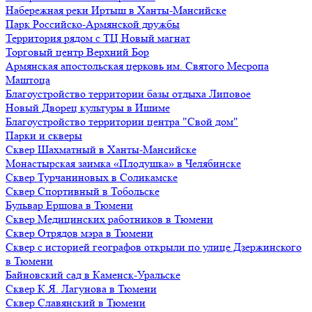
Набережная реки Иртыш в Ханты-Мансийске
Парк Российско-Армянской дружбы
Территория рядом с ТЦ Новый магнат
Торговый центр Верхний Бор
Армянская апостольская церковь им. Святого Месропа
Маштоца
Благоустройство территории базы отдыха Липовое
Нoвый Двoрeц культуры в Ишимe
Благоустройство территории центра "Свой дом"
Парки и скверы
Сквер Шахматный в Ханты-Мансийске
Монастырская заимка «Плодушка» в Челябинске
Сквер Турчаниновых в Соликамске
Сквер Спортивный в Тобольске
Бульвар Ершова в Тюмени
Сквер Медицинских работников в Тюмени
Сквер Отрядов мэра в Тюмени
Сквер с историей географов открыли по улице Дзержинского
в Тюмени
Байновский сад в Каменск-Уральске
Сквер К.Я. Лагунова в Тюмени
Сквер Славянский в Тюмени