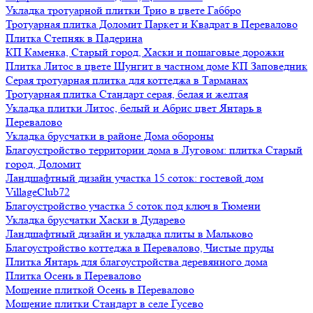
Укладка тротуарной плитки Трио в цвете Габбро
Тротуарная плитка Доломит Паркет и Квадрат в Перевалово
Плитка Степняк в Падерина
КП Каменка, Старый город, Хаски и пошаговые дорожки
Плитка Литос в цвете Шунгит в частном доме КП Заповедник
Серая тротуарная плитка для коттеджа в Тарманах
Тротуарная плитка Стандарт серая, белая и желтая
Укладка плитки Литос, белый и Абрис цвет Янтарь в
Перевалово
Укладка брусчатки в районе Дома обороны
Благоустройство территории дома в Луговом: плитка Старый
город, Доломит
Ландшафтный дизайн участка 15 соток: гостевой дом
VillageClub72
Благоустройство участка 5 соток под ключ в Тюмени
Укладка брусчатки Хаски в Дударево
Ландшафтный дизайн и укладка плиты в Мальково
Благоустройство коттеджа в Перевалово, Чистые пруды
Плитка Янтарь для благоустройства деревянного дома
Плитка Осень в Перевалово
Мощение плиткой Осень в Перевалово
Мощение плитки Стандарт в селе Гусево