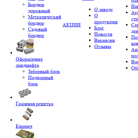
бл
Бордюр
На
О заводе
дорожный
Ат
О
Металлический
ст
продукции
бордюр
АКЦИИ
Се
Блог
Садовый
до
Новости
бордюр
По
Вакансии
ко
Отзывы
Ан
по
Оформление
Во
ландшафта
Об
Заборный блок
Подпорный
блок
Газонная решетка
Кирпич