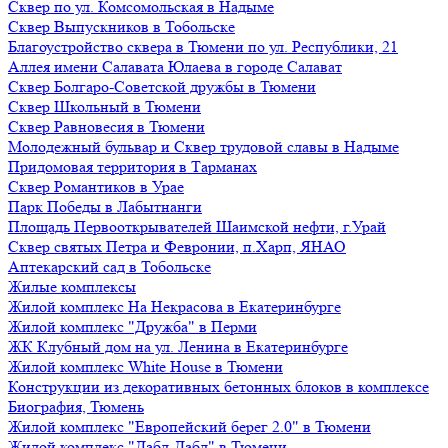
Сквер по ул. Комсомольская в Надыме
Сквер Выпускников в Тобольске
Благоустройство сквера в Тюмени по ул. Республики, 21
Аллея имени Салавата Юлаева в городе Салават
Сквер Болгаро-Советской дружбы в Тюмени
Сквер Школьный в Тюмени
Сквер Равновесия в Тюмени
Молодежный бульвар и Сквер трудовой славы в Надыме
Придомовая территория в Тарманах
Сквер Романтиков в Урае
Парк Победы в Лабытнанги
Площадь Первооткрывателей Шаимской нефти, г.Урай
Сквер святых Петра и Февронии, п.Харп, ЯНАО
Аптекарский сад в Тобольске
Жилые комплексы
Жилой комплекс На Некрасова в Екатеринбурге
Жилой комплекс "Дружба" в Перми
ЖК Клубный дом на ул. Ленина в Екатеринбурге
Жилой комплекс White House в Тюмени
Конструкции из декоративных бетонных блоков в комплексе
Биография, Тюмень
Жилой комплекс "Европейский берег 2.0" в Тюмени
Жилой комплекс "Дабл-Дабл" в Тюмени