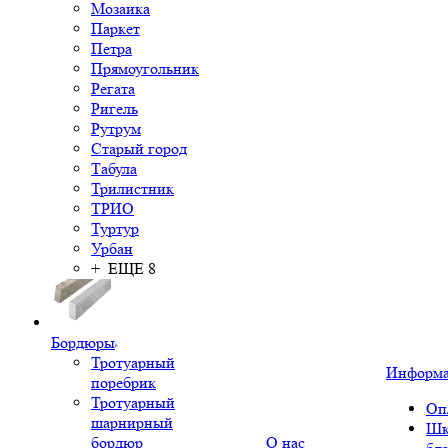
Мозаика
Паркет
Петра
Прямоугольник
Регата
Ригель
Рутрум
Старый город
Табула
Трилистник
ТРИО
Туртур
Урбан
+ ЕЩЕ 8
Бордюры
Тротуарный
Информ
поребрик
Тротуарный
Оп
шарнирный
Шк
бордюр
О нас