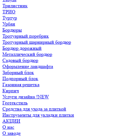
Трилистник
ТРИО
Туртур
Урбан
Бордюры
Тротуарный поребрик
Тротуарный шарнирный бордюр
Бордюр дорожный
Металлический бордюр
Садовый бордюр
Оформление ландшафта
Заборный блок
Подпорный блок
Газонная решетка
Кирпич
Услуги дизайна !NEW
Геотекстиль
Средства для ухода за плиткой
Инструменты для укладки плитки
АКЦИИ
О нас
О заводе