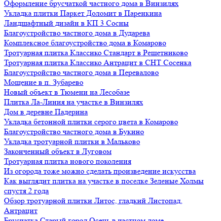
Оформление брусчаткой частного дома в Винзилях
Укладка плитки Паркет Доломит в Паренкина
Ландшафтный дизайн в КП 3 Сосны
Благоустройство частного дома в Дударева
Комплексное благоустройство дома в Комарово
Тротуарная плитка Классико Стандарт в Решетниково
Тротуарная плитка Классико Антрацит в СНТ Сосенка
Благоустройство частного дома в Перевалово
Мощение в п. Зубарево
Новый объект в Тюмени на Лесобазе
Плитка Ла-Линия на участке в Винзилях
Дом в деревне Падерина
Укладка бетонной плитки серого цвета в Комарово
Благоустройство частного дома в Букино
Укладка тротуарной плитки в Мальково
Законченный объект в Луговом
Тротуарная плитка нового поколения
Из огорода тоже можно сделать произведение искусства
Как выглядит плитка на участке в поселке Зеленые Холмы
спустя 2 года
Обзор тротуарной плитки Литос, гладкий Листопад,
Антрацит
Брусчатка Старый город Осень в частном доме