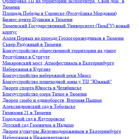
Облицовка ТЦ на территории экспоцентра "Свой дом" в
Тюмени
Площадь Победы в Саранске (Республика Мордовия)
Бизнес-центр Пушкин в Тюмени
Тюменский Государственный Университет (ТюмГУ) новый
корпус
Аллея Первых на проезде Геологоразведчиков в Тюмени
Сквер Радужный в Тюмени
Благоустройство общественной территории на улице
Республике в Сургуте
Макаровский мост, Атмофестиваль в Екатеринбурге
Набережная в Кургане
Благоустройство набережной реки Миасс
Благоустройство пешеходной зоны у ТЦ "Южный"
Дворец спорта Юность в Челябинске
Благоустройство озера Тихое в Тюмени
Дворец самбо и единоборств, Верхняя Пышма
Александровский сад в Тобольске
Гимназия 21 в Тюмени
Городской сад в Ялуторовске
Детский сад Газовичок в Надыме
Дворец культуры Железнодорожников в Екатеринбурге
Набережная в Нижневартовске