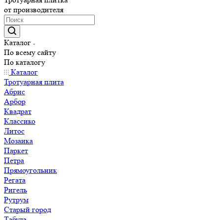
от производителя
Каталог
По всему сайту
По каталогу
Каталог
Тротуарная плита
Абрис
Арбор
Квадрат
Классико
Литос
Мозаика
Паркет
Петра
Прямоугольник
Регата
Ригель
Рутрум
Старый город
Табула