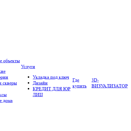
е объекты
Услуги
кие
ории
Укладка под ключ
Где
3D-
и скверы
Дизайн
купить
ВИЗУАЛИЗАТОР
КРЕДИТ ДЛЯ ЮР
ксы
ЛИЦ
е дома