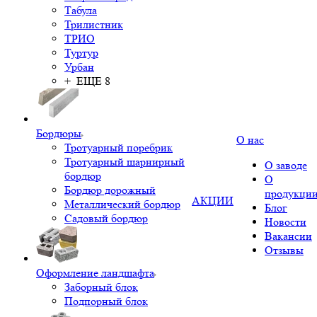
Табула
Трилистник
ТРИО
Туртур
Урбан
+ ЕЩЕ 8
Бордюры
О нас
Тротуарный поребрик
Тротуарный шарнирный
О заводе
бордюр
О
Бордюр дорожный
продукци
АКЦИИ
Металлический бордюр
Блог
Садовый бордюр
Новости
Вакансии
Отзывы
Оформление ландшафта
Заборный блок
Подпорный блок