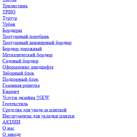
Трилистник
ТРИО
Туртур
Урбан
Бордюры
Тротуарный поребрик
Тротуарный шарнирный бордюр
Бордюр дорожный
Металлический бордюр
Садовый бордюр
Оформление ландшафта
Заборный блок
Подпорный блок
Газонная решетка
Кирпич
Услуги дизайна !NEW
Геотекстиль
Средства для ухода за плиткой
Инструменты для укладки плитки
АКЦИИ
О нас
О заводе