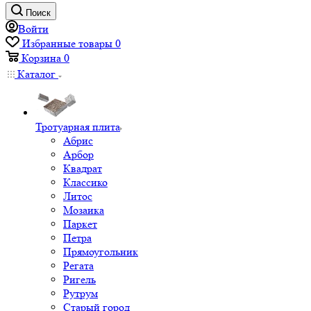
Поиск
Войти
Избранные товары
0
Корзина
0
Каталог
Тротуарная плита
Абрис
Арбор
Квадрат
Классико
Литос
Мозаика
Паркет
Петра
Прямоугольник
Регата
Ригель
Рутрум
Старый город