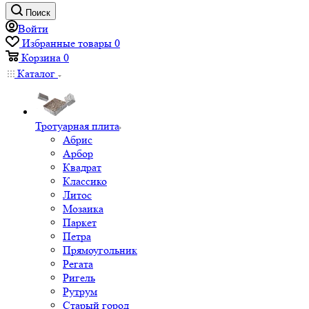
Поиск
Войти
Избранные товары
0
Корзина
0
Каталог
Тротуарная плита
Абрис
Арбор
Квадрат
Классико
Литос
Мозаика
Паркет
Петра
Прямоугольник
Регата
Ригель
Рутрум
Старый город