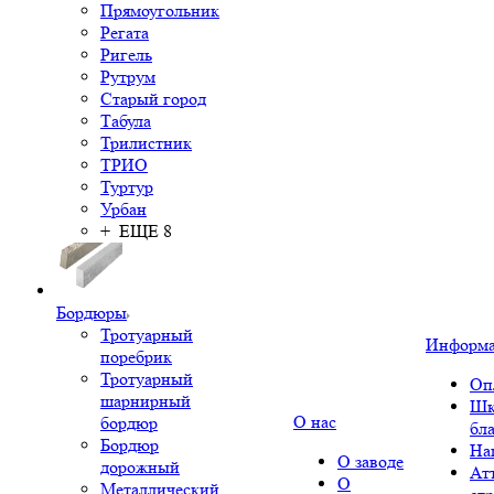
Прямоугольник
Регата
Ригель
Рутрум
Старый город
Табула
Трилистник
ТРИО
Туртур
Урбан
+ ЕЩЕ 8
Бордюры
Тротуарный
Информ
поребрик
Тротуарный
Оп
шарнирный
Шк
О нас
бордюр
бл
Бордюр
На
О заводе
дорожный
Ат
О
Металлический