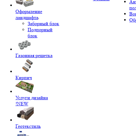
Ан
по
Оформление
Во
ландшафта
Об
Заборный блок
Подпорный
блок
Газонная решетка
Кирпич
Услуги дизайна
!NEW
Геотекстиль