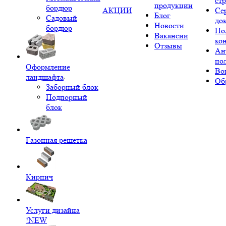
ст
продукции
бордюр
АКЦИИ
Се
Блог
Садовый
до
Новости
бордюр
По
Вакансии
ко
Отзывы
Ан
по
Оформление
Во
ландшафта
Об
Заборный блок
Подпорный
блок
Газонная решетка
Кирпич
Услуги дизайна
!NEW