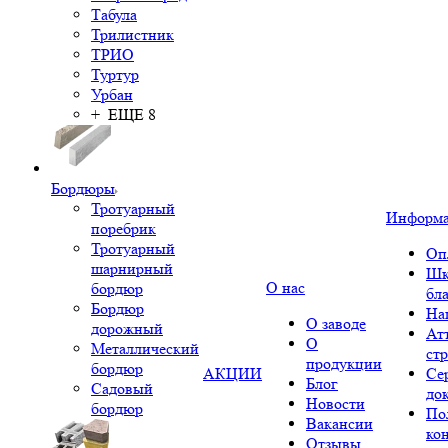
Табула
Трилистник
ТРИО
Туртур
Урбан
+ ЕЩЕ 8
Бордюры
Тротуарный
Информ
поребрик
Тротуарный
Оп
шарнирный
Шк
О нас
бордюр
бл
Бордюр
На
О заводе
дорожный
Ат
О
Металлический
ст
продукции
бордюр
АКЦИИ
Се
Блог
Садовый
до
Новости
бордюр
По
Вакансии
ко
Отзывы