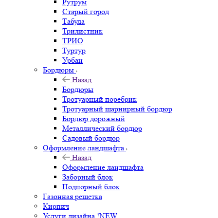
Рутрум
Старый город
Табула
Трилистник
ТРИО
Туртур
Урбан
Бордюры
Назад
Бордюры
Тротуарный поребрик
Тротуарный шарнирный бордюр
Бордюр дорожный
Металлический бордюр
Садовый бордюр
Оформление ландшафта
Назад
Оформление ландшафта
Заборный блок
Подпорный блок
Газонная решетка
Кирпич
Услуги дизайна !NEW