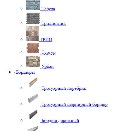
Табула
Трилистник
ТРИО
Туртур
Урбан
Бордюры
Тротуарный поребрик
Тротуарный шарнирный бордюр
Бордюр дорожный