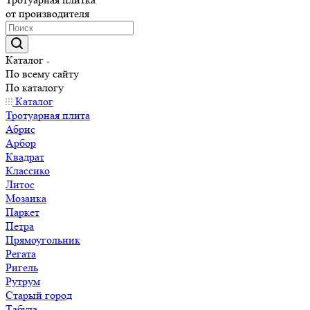
от производителя
Каталог
По всему сайту
По каталогу
Каталог
Тротуарная плита
Абрис
Арбор
Квадрат
Классико
Литос
Мозаика
Паркет
Петра
Прямоугольник
Регата
Ригель
Рутрум
Старый город
Табула