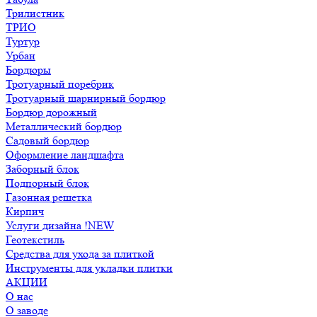
Трилистник
ТРИО
Туртур
Урбан
Бордюры
Тротуарный поребрик
Тротуарный шарнирный бордюр
Бордюр дорожный
Металлический бордюр
Садовый бордюр
Оформление ландшафта
Заборный блок
Подпорный блок
Газонная решетка
Кирпич
Услуги дизайна !NEW
Геотекстиль
Средства для ухода за плиткой
Инструменты для укладки плитки
АКЦИИ
О нас
О заводе