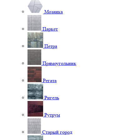
Мозаика
Паркет
Петра
Прямоугольник
Регата
Ригель
Рутрум
Старый город