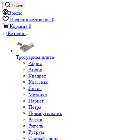
Поиск
Войти
Избранные товары
0
Корзина
0
Каталог
Тротуарная плита
Абрис
Арбор
Квадрат
Классико
Литос
Мозаика
Паркет
Петра
Прямоугольник
Регата
Ригель
Рутрум
Старый город