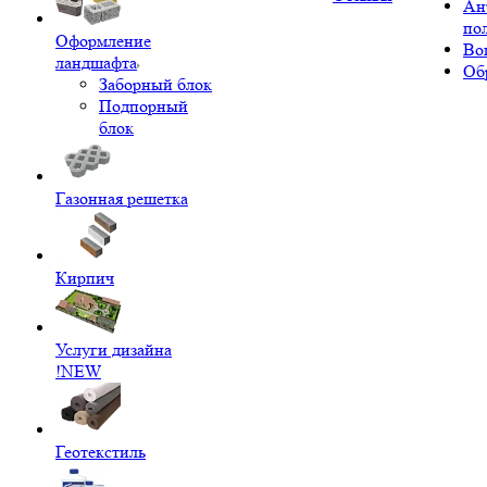
Ан
по
Оформление
Во
ландшафта
Об
Заборный блок
Подпорный
блок
Газонная решетка
Кирпич
Услуги дизайна
!NEW
Геотекстиль