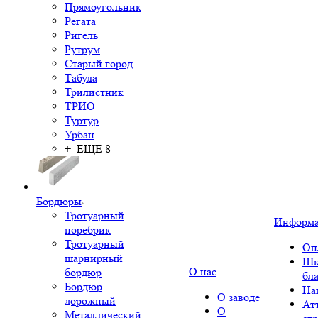
Прямоугольник
Регата
Ригель
Рутрум
Старый город
Табула
Трилистник
ТРИО
Туртур
Урбан
+ ЕЩЕ 8
Бордюры
Тротуарный
Информ
поребрик
Тротуарный
Оп
шарнирный
Шк
О нас
бордюр
бл
Бордюр
На
О заводе
дорожный
Ат
О
Металлический