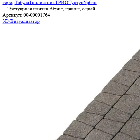
город
Табула
Трилистник
ТРИО
Туртур
Урбан
—
Тротуарная плитка Абрис, гранит, серый
Артикул:
00-00001764
3D-Визуализатор