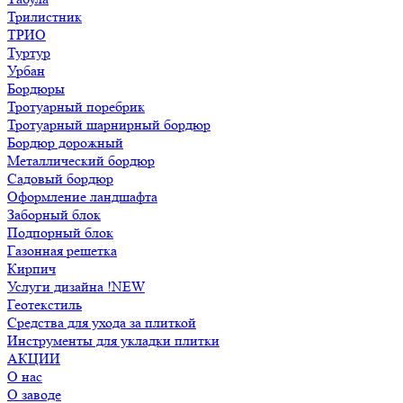
Трилистник
ТРИО
Туртур
Урбан
Бордюры
Тротуарный поребрик
Тротуарный шарнирный бордюр
Бордюр дорожный
Металлический бордюр
Садовый бордюр
Оформление ландшафта
Заборный блок
Подпорный блок
Газонная решетка
Кирпич
Услуги дизайна !NEW
Геотекстиль
Средства для ухода за плиткой
Инструменты для укладки плитки
АКЦИИ
О нас
О заводе