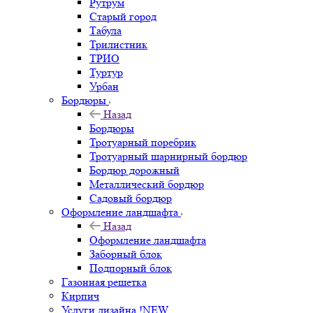
Рутрум
Старый город
Табула
Трилистник
ТРИО
Туртур
Урбан
Бордюры
Назад
Бордюры
Тротуарный поребрик
Тротуарный шарнирный бордюр
Бордюр дорожный
Металлический бордюр
Садовый бордюр
Оформление ландшафта
Назад
Оформление ландшафта
Заборный блок
Подпорный блок
Газонная решетка
Кирпич
Услуги дизайна !NEW