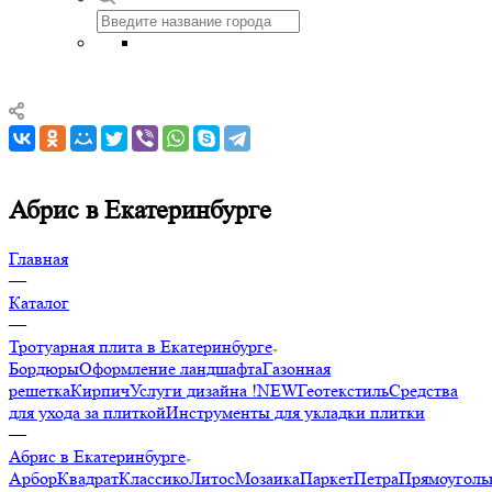
Абрис в Екатеринбурге
Главная
—
Каталог
—
Тротуарная плита в Екатеринбурге
Бордюры
Оформление ландшафта
Газонная
решетка
Кирпич
Услуги дизайна !NEW
Геотекстиль
Средства
для ухода за плиткой
Инструменты для укладки плитки
—
Абрис в Екатеринбурге
Арбор
Квадрат
Классико
Литос
Мозаика
Паркет
Петра
Прямоуголь