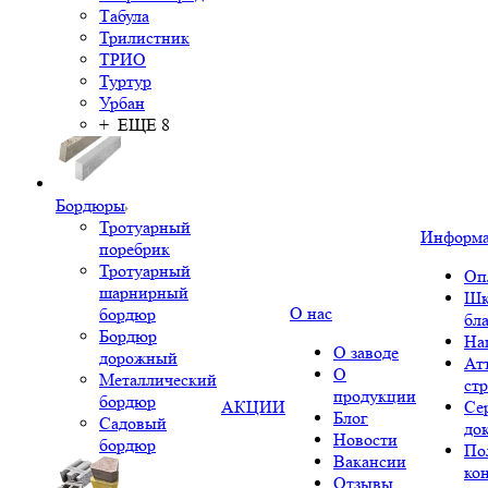
Табула
Трилистник
ТРИО
Туртур
Урбан
+ ЕЩЕ 8
Бордюры
Тротуарный
Информ
поребрик
Тротуарный
Оп
шарнирный
Шк
О нас
бордюр
бл
Бордюр
На
О заводе
дорожный
Ат
О
Металлический
ст
продукции
бордюр
АКЦИИ
Се
Блог
Садовый
до
Новости
бордюр
По
Вакансии
ко
Отзывы