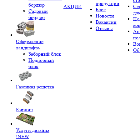
ст
продукции
бордюр
АКЦИИ
Се
Блог
Садовый
до
Новости
бордюр
По
Вакансии
ко
Отзывы
Ан
по
Оформление
Во
ландшафта
Об
Заборный блок
Подпорный
блок
Газонная решетка
Кирпич
Услуги дизайна
!NEW