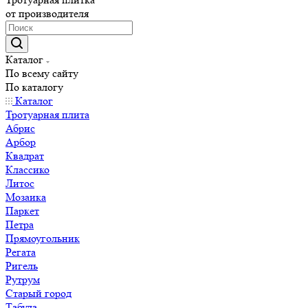
от производителя
Каталог
По всему сайту
По каталогу
Каталог
Тротуарная плита
Абрис
Арбор
Квадрат
Классико
Литос
Мозаика
Паркет
Петра
Прямоугольник
Регата
Ригель
Рутрум
Старый город
Табула