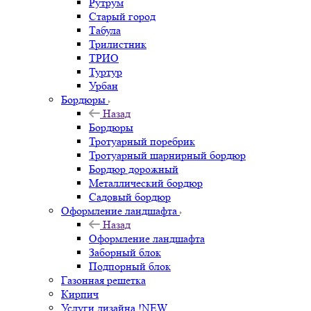
Рутрум
Старый город
Табула
Трилистник
ТРИО
Туртур
Урбан
Бордюры
Назад
Бордюры
Тротуарный поребрик
Тротуарный шарнирный бордюр
Бордюр дорожный
Металлический бордюр
Садовый бордюр
Оформление ландшафта
Назад
Оформление ландшафта
Заборный блок
Подпорный блок
Газонная решетка
Кирпич
Услуги дизайна !NEW