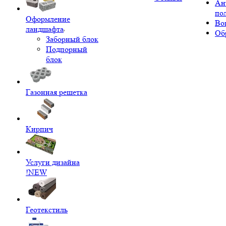
Ан
по
Оформление
Во
ландшафта
Об
Заборный блок
Подпорный
блок
Газонная решетка
Кирпич
Услуги дизайна
!NEW
Геотекстиль