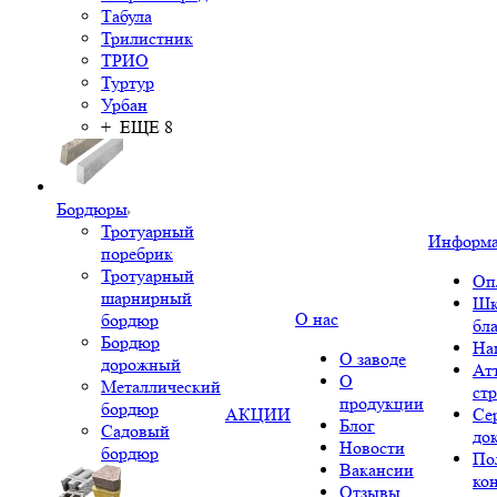
Табула
Трилистник
ТРИО
Туртур
Урбан
+ ЕЩЕ 8
Бордюры
Тротуарный
Информ
поребрик
Тротуарный
Оп
шарнирный
Шк
О нас
бордюр
бл
Бордюр
На
О заводе
дорожный
Ат
О
Металлический
ст
продукции
бордюр
АКЦИИ
Се
Блог
Садовый
до
Новости
бордюр
По
Вакансии
ко
Отзывы