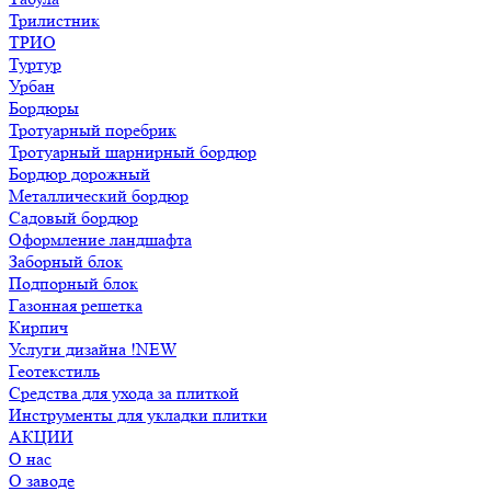
Трилистник
ТРИО
Туртур
Урбан
Бордюры
Тротуарный поребрик
Тротуарный шарнирный бордюр
Бордюр дорожный
Металлический бордюр
Садовый бордюр
Оформление ландшафта
Заборный блок
Подпорный блок
Газонная решетка
Кирпич
Услуги дизайна !NEW
Геотекстиль
Средства для ухода за плиткой
Инструменты для укладки плитки
АКЦИИ
О нас
О заводе