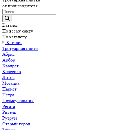
от производителя
Каталог
По всему сайту
По каталогу
Каталог
Тротуарная плита
Абрис
Арбор
Квадрат
Классико
Литос
Мозаика
Паркет
Петра
Прямоугольник
Регата
Ригель
Рутрум
Старый город
Табула