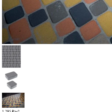
1 295
₽
/м2