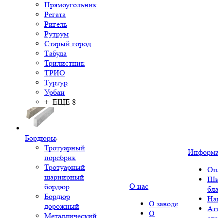
Прямоугольник
Регата
Ригель
Рутрум
Старый город
Табула
Трилистник
ТРИО
Туртур
Урбан
+ ЕЩЕ 8
Бордюры
Тротуарный
Информ
поребрик
Тротуарный
Оп
шарнирный
Шк
О нас
бордюр
бл
Бордюр
На
О заводе
дорожный
Ат
О
Металлический