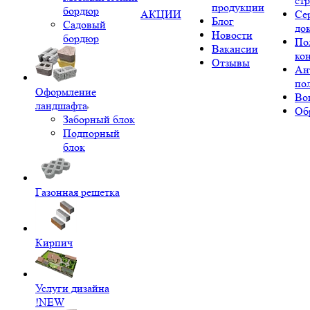
ст
продукции
бордюр
АКЦИИ
Се
Блог
Садовый
до
Новости
бордюр
По
Вакансии
ко
Отзывы
Ан
по
Оформление
Во
ландшафта
Об
Заборный блок
Подпорный
блок
Газонная решетка
Кирпич
Услуги дизайна
!NEW