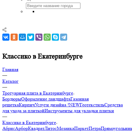
Классико в Екатеринбурге
Главная
—
Каталог
—
Тротуарная плита в Екатеринбурге
Бордюры
Оформление ландшафта
Газонная
решетка
Кирпич
Услуги дизайна !NEW
Геотекстиль
Средства
для ухода за плиткой
Инструменты для укладки плитки
—
Классико в Екатеринбурге
Абрис
Арбор
Квадрат
Литос
Мозаика
Паркет
Петра
Прямоугольни