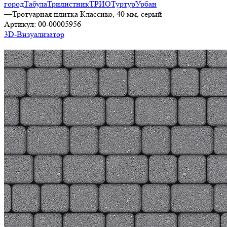
город
Табула
Трилистник
ТРИО
Туртур
Урбан
—
Тротуарная плитка Классико, 40 мм, серый
Артикул:
00-00005956
3D-Визуализатор