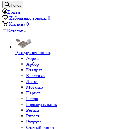
Поиск
Войти
Избранные товары
0
Корзина
0
Каталог
Тротуарная плита
Абрис
Арбор
Квадрат
Классико
Литос
Мозаика
Паркет
Петра
Прямоугольник
Регата
Ригель
Рутрум
Старый город