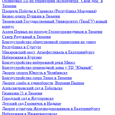
Облицовка ТЦ на территории экспоцентра "Свой дом" в
Тюмени
Площадь Победы в Саранске (Республика Мордовия)
Бизнес-центр Пушкин в Тюмени
Тюменский Государственный Университет (ТюмГУ) новый
корпус
Аллея Первых на проезде Геологоразведчиков в Тюмени
Сквер Радужный в Тюмени
Благоустройство общественной территории на улице
Республике в Сургуте
Макаровский мост, Атмофестиваль в Екатеринбурге
Набережная в Кургане
Благоустройство набережной реки Миасс
Благоустройство пешеходной зоны у ТЦ "Южный"
Дворец спорта Юность в Челябинске
Благоустройство озера Тихое в Тюмени
Дворец самбо и единоборств, Верхняя Пышма
Александровский сад в Тобольске
Гимназия 21 в Тюмени
Городской сад в Ялуторовске
Детский сад Газовичок в Надыме
Дворец культуры Железнодорожников в Екатеринбурге
Набережная в Нижневартовске