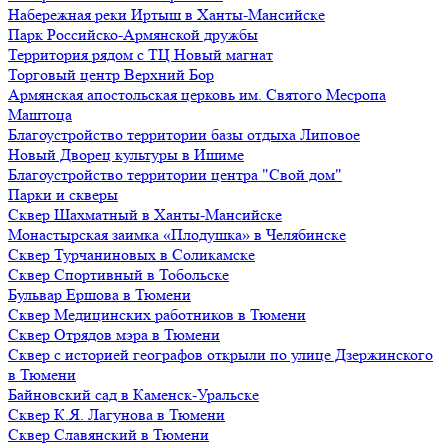
Набережная реки Иртыш в Ханты-Мансийске
Парк Российско-Армянской дружбы
Территория рядом с ТЦ Новый магнат
Торговый центр Верхний Бор
Армянская апостольская церковь им. Святого Месропа
Маштоца
Благоустройство территории базы отдыха Липовое
Нoвый Двoрeц культуры в Ишимe
Благоустройство территории центра "Свой дом"
Парки и скверы
Сквер Шахматный в Ханты-Мансийске
Монастырская заимка «Плодушка» в Челябинске
Сквер Турчаниновых в Соликамске
Сквер Спортивный в Тобольске
Бульвар Ершова в Тюмени
Сквер Медицинских работников в Тюмени
Сквер Отрядов мэра в Тюмени
Сквер с историей географов открыли по улице Дзержинского
в Тюмени
Байновский сад в Каменск-Уральске
Сквер К.Я. Лагунова в Тюмени
Сквер Славянский в Тюмени