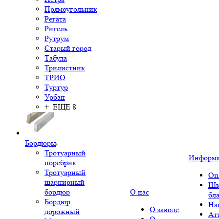
Прямоугольник
Регата
Ригель
Рутрум
Старый город
Табула
Трилистник
ТРИО
Туртур
Урбан
+ ЕЩЕ 8
Бордюры
Тротуарный
Информ
поребрик
Тротуарный
Оп
шарнирный
Шк
бордюр
О нас
бл
Бордюр
На
О заводе
дорожный
Ат