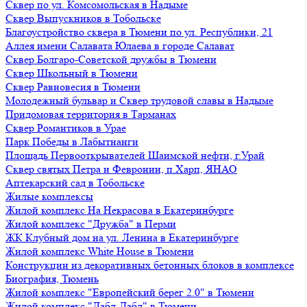
Сквер по ул. Комсомольская в Надыме
Сквер Выпускников в Тобольске
Благоустройство сквера в Тюмени по ул. Республики, 21
Аллея имени Салавата Юлаева в городе Салават
Сквер Болгаро-Советской дружбы в Тюмени
Сквер Школьный в Тюмени
Сквер Равновесия в Тюмени
Молодежный бульвар и Сквер трудовой славы в Надыме
Придомовая территория в Тарманах
Сквер Романтиков в Урае
Парк Победы в Лабытнанги
Площадь Первооткрывателей Шаимской нефти, г.Урай
Сквер святых Петра и Февронии, п.Харп, ЯНАО
Аптекарский сад в Тобольске
Жилые комплексы
Жилой комплекс На Некрасова в Екатеринбурге
Жилой комплекс "Дружба" в Перми
ЖК Клубный дом на ул. Ленина в Екатеринбурге
Жилой комплекс White House в Тюмени
Конструкции из декоративных бетонных блоков в комплексе
Биография, Тюмень
Жилой комплекс "Европейский берег 2.0" в Тюмени
Жилой комплекс "Дабл-Дабл" в Тюмени