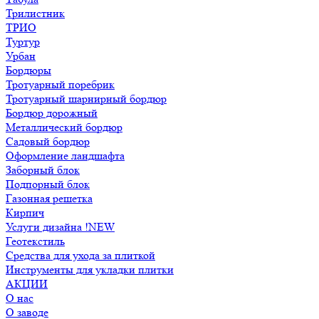
Трилистник
ТРИО
Туртур
Урбан
Бордюры
Тротуарный поребрик
Тротуарный шарнирный бордюр
Бордюр дорожный
Металлический бордюр
Садовый бордюр
Оформление ландшафта
Заборный блок
Подпорный блок
Газонная решетка
Кирпич
Услуги дизайна !NEW
Геотекстиль
Средства для ухода за плиткой
Инструменты для укладки плитки
АКЦИИ
О нас
О заводе