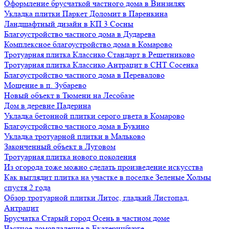
Оформление брусчаткой частного дома в Винзилях
Укладка плитки Паркет Доломит в Паренкина
Ландшафтный дизайн в КП 3 Сосны
Благоустройство частного дома в Дударева
Комплексное благоустройство дома в Комарово
Тротуарная плитка Классико Стандарт в Решетниково
Тротуарная плитка Классико Антрацит в СНТ Сосенка
Благоустройство частного дома в Перевалово
Мощение в п. Зубарево
Новый объект в Тюмени на Лесобазе
Дом в деревне Падерина
Укладка бетонной плитки серого цвета в Комарово
Благоустройство частного дома в Букино
Укладка тротуарной плитки в Мальково
Законченный объект в Луговом
Тротуарная плитка нового поколения
Из огорода тоже можно сделать произведение искусства
Как выглядит плитка на участке в поселке Зеленые Холмы
спустя 2 года
Обзор тротуарной плитки Литос, гладкий Листопад,
Антрацит
Брусчатка Старый город Осень в частном доме
Частное домовладение в Екатеринбурге