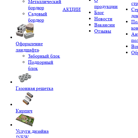
О
Металлический
ст
продукции
бордюр
АКЦИИ
Се
Блог
Садовый
до
Новости
бордюр
По
Вакансии
ко
Отзывы
Ан
по
Оформление
Во
ландшафта
Об
Заборный блок
Подпорный
блок
Газонная решетка
Кирпич
Услуги дизайна
!NEW