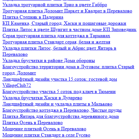
Укладка тротуарной плитки Трио в цвете Габбро
Тротуарная плитка Доломит Паркет и Квадрат в Перевалово
Плитка Степняк в Падерина
КП Каменка, Старый город, Хаски и пошаговые дорожки
Плитка Литос в цвете Шунгит в частном доме КП Заповедник
Серая тротуарная плитка для коттеджа в Тарманах
Тротуарная плитка Стандарт серая, белая и желтая
Укладка плитки Литос, белый и Абрис цвет Янтарь в
Перевалово
Укладка брусчатки в районе Дома обороны
Благоустройство территории дома в Луговом: плитка Старый
город, Доломит
Ландшафтный дизайн участка 15 соток: гостевой дом
VillageClub72
Благоустройство участка 5 соток под ключ в Тюмени
Укладка брусчатки Хаски в Дударево
Ландшафтный дизайн и укладка плиты в Мальково
Благоустройство коттеджа в Перевалово, Чистые пруды
Плитка Янтарь для благоустройства деревянного дома
Плитка Осень в Перевалово
Мощение плиткой Осень в Перевалово
Мощение плитки Стандарт в селе Гусево