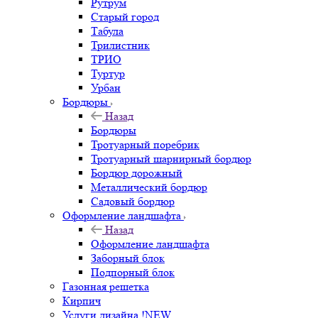
Рутрум
Старый город
Табула
Трилистник
ТРИО
Туртур
Урбан
Бордюры
Назад
Бордюры
Тротуарный поребрик
Тротуарный шарнирный бордюр
Бордюр дорожный
Металлический бордюр
Садовый бордюр
Оформление ландшафта
Назад
Оформление ландшафта
Заборный блок
Подпорный блок
Газонная решетка
Кирпич
Услуги дизайна !NEW