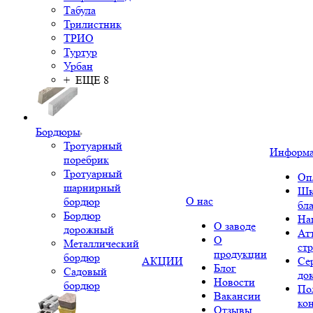
Табула
Трилистник
ТРИО
Туртур
Урбан
+ ЕЩЕ 8
Бордюры
Тротуарный
Информ
поребрик
Тротуарный
Оп
шарнирный
Шк
О нас
бордюр
бл
Бордюр
На
О заводе
дорожный
Ат
О
Металлический
ст
продукции
бордюр
АКЦИИ
Се
Блог
Садовый
до
Новости
бордюр
По
Вакансии
ко
Отзывы