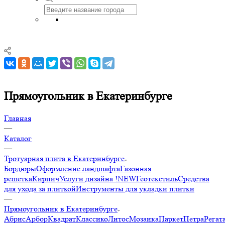
Прямоугольник в Екатеринбурге
Главная
—
Каталог
—
Тротуарная плита в Екатеринбурге
Бордюры
Оформление ландшафта
Газонная
решетка
Кирпич
Услуги дизайна !NEW
Геотекстиль
Средства
для ухода за плиткой
Инструменты для укладки плитки
—
Прямоугольник в Екатеринбурге
Абрис
Арбор
Квадрат
Классико
Литос
Мозаика
Паркет
Петра
Регат