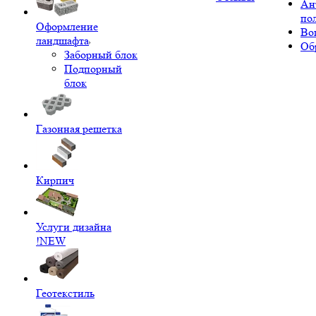
Ан
по
Оформление
Во
ландшафта
Об
Заборный блок
Подпорный
блок
Газонная решетка
Кирпич
Услуги дизайна
!NEW
Геотекстиль