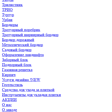
Трилистник
ТРИО
Туртур
Урбан
Бордюры
Тротуарный поребрик
Тротуарный шарнирный бордюр
Бордюр дорожный
Металлический бордюр
Садовый бордюр
Оформление ландшафта
Заборный блок
Подпорный блок
Газонная решетка
Кирпич
Услуги дизайна !NEW
Геотекстиль
Средства для ухода за плиткой
Инструменты для укладки плитки
АКЦИИ
О нас
О заводе