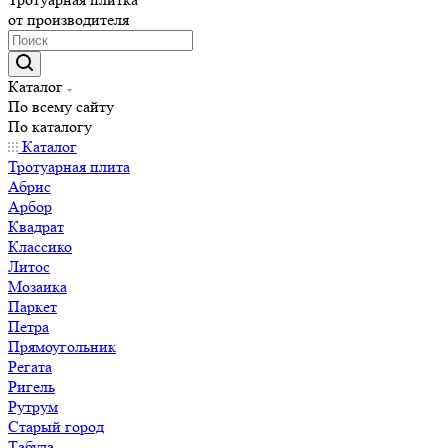
от производителя
Каталог
По всему сайту
По каталогу
Каталог
Тротуарная плита
Абрис
Арбор
Квадрат
Классико
Литос
Мозаика
Паркет
Петра
Прямоугольник
Регата
Ригель
Рутрум
Старый город
Табула