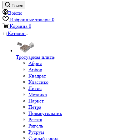
Поиск
Войти
Избранные товары
0
Корзина
0
Каталог
Тротуарная плита
Абрис
Арбор
Квадрат
Классико
Литос
Мозаика
Паркет
Петра
Прямоугольник
Регата
Ригель
Рутрум
Старый город