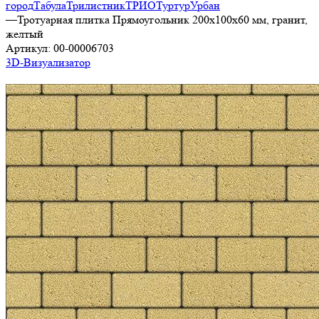
город
Табула
Трилистник
ТРИО
Туртур
Урбан
—
Тротуарная плитка Прямоугольник 200х100х60 мм, гранит,
желтый
Артикул:
00-00006703
3D-Визуализатор