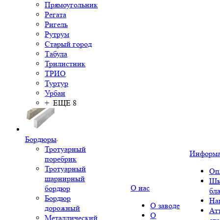
Прямоугольник
Регата
Ригель
Рутрум
Старый город
Табула
Трилистник
ТРИО
Туртур
Урбан
+ ЕЩЕ 8
Бордюры
Тротуарный
Информ
поребрик
Тротуарный
Оп
шарнирный
Шк
О нас
бордюр
бл
Бордюр
На
О заводе
дорожный
Ат
О
Металлический