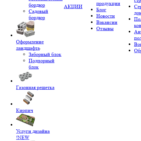
ст
продукции
бордюр
АКЦИИ
Се
Блог
Садовый
до
Новости
бордюр
По
Вакансии
ко
Отзывы
Ан
по
Оформление
Во
ландшафта
Об
Заборный блок
Подпорный
блок
Газонная решетка
Кирпич
Услуги дизайна
!NEW