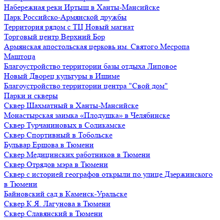
Набережная реки Иртыш в Ханты-Мансийске
Парк Российско-Армянской дружбы
Территория рядом с ТЦ Новый магнат
Торговый центр Верхний Бор
Армянская апостольская церковь им. Святого Месропа
Маштоца
Благоустройство территории базы отдыха Липовое
Нoвый Двoрeц культуры в Ишимe
Благоустройство территории центра "Свой дом"
Парки и скверы
Сквер Шахматный в Ханты-Мансийске
Монастырская заимка «Плодушка» в Челябинске
Сквер Турчаниновых в Соликамске
Сквер Спортивный в Тобольске
Бульвар Ершова в Тюмени
Сквер Медицинских работников в Тюмени
Сквер Отрядов мэра в Тюмени
Сквер с историей географов открыли по улице Дзержинского
в Тюмени
Байновский сад в Каменск-Уральске
Сквер К.Я. Лагунова в Тюмени
Сквер Славянский в Тюмени