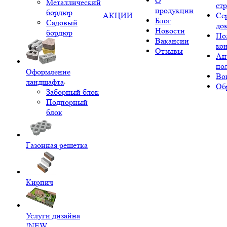
О
Металлический
ст
продукции
бордюр
АКЦИИ
Се
Блог
Садовый
до
Новости
бордюр
По
Вакансии
ко
Отзывы
Ан
по
Оформление
Во
ландшафта
Об
Заборный блок
Подпорный
блок
Газонная решетка
Кирпич
Услуги дизайна
!NEW