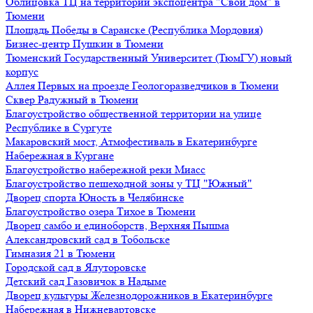
Облицовка ТЦ на территории экспоцентра "Свой дом" в
Тюмени
Площадь Победы в Саранске (Республика Мордовия)
Бизнес-центр Пушкин в Тюмени
Тюменский Государственный Университет (ТюмГУ) новый
корпус
Аллея Первых на проезде Геологоразведчиков в Тюмени
Сквер Радужный в Тюмени
Благоустройство общественной территории на улице
Республике в Сургуте
Макаровский мост, Атмофестиваль в Екатеринбурге
Набережная в Кургане
Благоустройство набережной реки Миасс
Благоустройство пешеходной зоны у ТЦ "Южный"
Дворец спорта Юность в Челябинске
Благоустройство озера Тихое в Тюмени
Дворец самбо и единоборств, Верхняя Пышма
Александровский сад в Тобольске
Гимназия 21 в Тюмени
Городской сад в Ялуторовске
Детский сад Газовичок в Надыме
Дворец культуры Железнодорожников в Екатеринбурге
Набережная в Нижневартовске