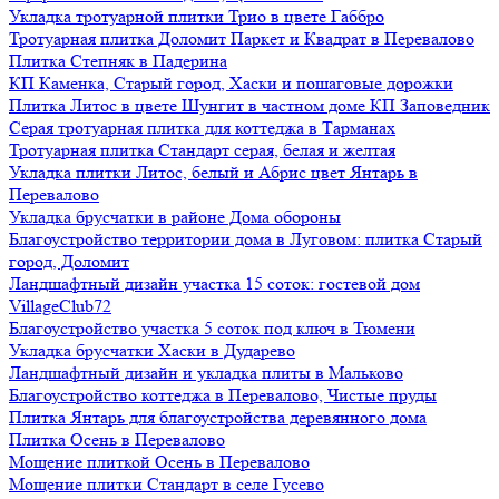
Укладка тротуарной плитки Трио в цвете Габбро
Тротуарная плитка Доломит Паркет и Квадрат в Перевалово
Плитка Степняк в Падерина
КП Каменка, Старый город, Хаски и пошаговые дорожки
Плитка Литос в цвете Шунгит в частном доме КП Заповедник
Серая тротуарная плитка для коттеджа в Тарманах
Тротуарная плитка Стандарт серая, белая и желтая
Укладка плитки Литос, белый и Абрис цвет Янтарь в
Перевалово
Укладка брусчатки в районе Дома обороны
Благоустройство территории дома в Луговом: плитка Старый
город, Доломит
Ландшафтный дизайн участка 15 соток: гостевой дом
VillageClub72
Благоустройство участка 5 соток под ключ в Тюмени
Укладка брусчатки Хаски в Дударево
Ландшафтный дизайн и укладка плиты в Мальково
Благоустройство коттеджа в Перевалово, Чистые пруды
Плитка Янтарь для благоустройства деревянного дома
Плитка Осень в Перевалово
Мощение плиткой Осень в Перевалово
Мощение плитки Стандарт в селе Гусево