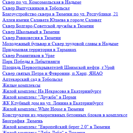
Сквер по ул. Комсомольская в Надыме
Сквер Выпускников в Тобольске
Благоустройство сквера в Тюмени по ул. Республики, 21
Аллея имени Салавата Юлаева в городе Салават
Сквер Болгаро-Советской дружбы в Тюмени
Сквер Школьный в Тюмени
Сквер Равновесия в Тюмени
Молодежный бульвар и Сквер трудовой славы в Надыме
Придомовая территория в Тарманах
Сквер Романтиков в Урае
Парк Победы в Лабытнанги
Площадь Первооткрывателей Шаимской нефти, г.Урай
Сквер святых Петра и Февронии, п.Харп, ЯНАО
Аптекарский сад в Тобольске
Жилые комплексы
Жилой комплекс На Некрасова в Екатеринбурге
Жилой комплекс "Дружба" в Перми
ЖК Клубный дом на ул. Ленина в Екатеринбурге
Жилой комплекс White House в Тюмени
Конструкции из декоративных бетонных блоков в комплексе
Биография, Тюмень
Жилой комплекс "Европейский берег 2.0" в Тюмени
Жилой комплекс "Дабл-Дабл" в Тюмени