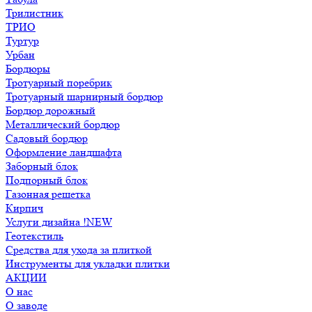
Трилистник
ТРИО
Туртур
Урбан
Бордюры
Тротуарный поребрик
Тротуарный шарнирный бордюр
Бордюр дорожный
Металлический бордюр
Садовый бордюр
Оформление ландшафта
Заборный блок
Подпорный блок
Газонная решетка
Кирпич
Услуги дизайна !NEW
Геотекстиль
Средства для ухода за плиткой
Инструменты для укладки плитки
АКЦИИ
О нас
О заводе