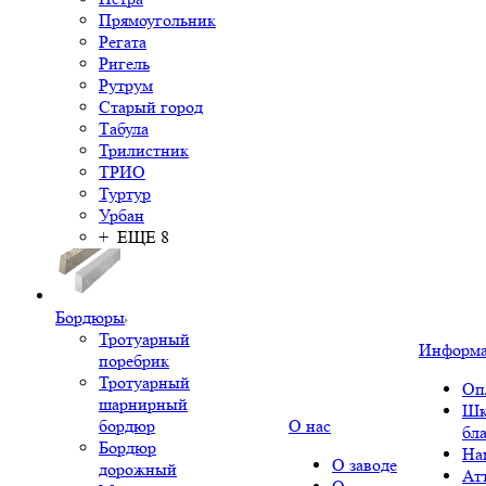
Прямоугольник
Регата
Ригель
Рутрум
Старый город
Табула
Трилистник
ТРИО
Туртур
Урбан
+ ЕЩЕ 8
Бордюры
Тротуарный
Информ
поребрик
Тротуарный
Оп
шарнирный
Шк
бордюр
О нас
бл
Бордюр
На
О заводе
дорожный
Ат