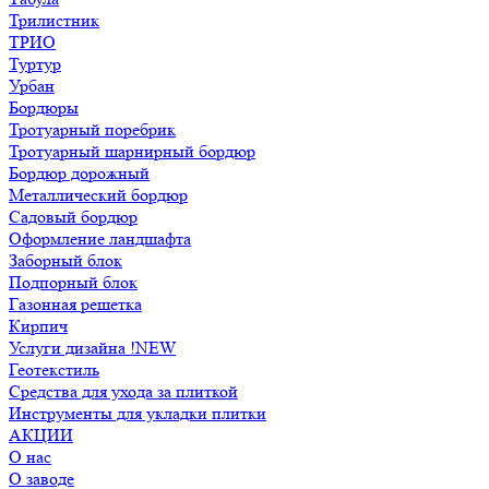
Трилистник
ТРИО
Туртур
Урбан
Бордюры
Тротуарный поребрик
Тротуарный шарнирный бордюр
Бордюр дорожный
Металлический бордюр
Садовый бордюр
Оформление ландшафта
Заборный блок
Подпорный блок
Газонная решетка
Кирпич
Услуги дизайна !NEW
Геотекстиль
Средства для ухода за плиткой
Инструменты для укладки плитки
АКЦИИ
О нас
О заводе