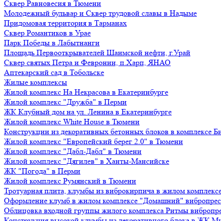
Сквер Равновесия в Тюмени
Молодежный бульвар и Сквер трудовой славы в Надыме
Придомовая территория в Тарманах
Сквер Романтиков в Урае
Парк Победы в Лабытнанги
Площадь Первооткрывателей Шаимской нефти, г.Урай
Сквер святых Петра и Февронии, п.Харп, ЯНАО
Аптекарский сад в Тобольске
Жилые комплексы
Жилой комплекс На Некрасова в Екатеринбурге
Жилой комплекс "Дружба" в Перми
ЖК Клубный дом на ул. Ленина в Екатеринбурге
Жилой комплекс White House в Тюмени
Конструкции из декоративных бетонных блоков в комплексе Б
Жилой комплекс "Европейский берег 2.0" в Тюмени
Жилой комплекс "Дабл-Дабл" в Тюмени
Жилой комплекс "Дягилев" в Ханты-Мансийске
ЖК "Погода" в Перми
Жилой комплекс Румянский в Тюмени
Тротуарная плита, клумбы из виброкирпича в жилом комплекс
Оформление клумб в жилом комплексе "Домашний" вибропре
Облицовка входной группы жилого комплекса Ритмы вибропр
Конструкция высокой клумбы из декоративного блока в ЖК М