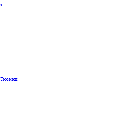
а
в Тюмени