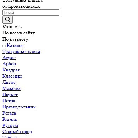
от производителя
Каталог
По всему сайту
По каталогу
Каталог
Тротуарная плита
Абрис
Арбор
Квадрат
Классико
Литос
Мозаика
Паркет
Петра
Прямоугольник
Регата
Ригель
Рутрум
Старый город
Табула