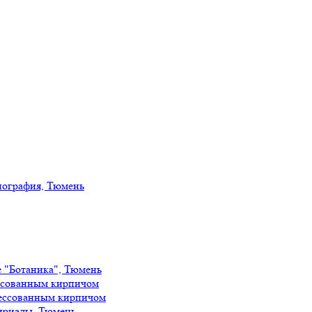
иография, Тюмень
е "Ботаника", Тюмень
ссованным кирпичом
ессованным кирпичом
ириады, Тюмень