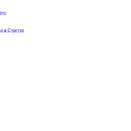
пус
е в Сургуте