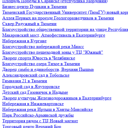
Площадь Победы в Саранске (Республика Мордовия)
Бизнес-центр Пушкин в Тюмени
Тюменский Государственный Университет (ТюмГУ) новый кор
Аллея Первых на проезде Геологоразведчиков в Тюмени
Сквер Радужный в Тюмени
Благоустройство общественной территории на улице Республик
Макаровский мост, Атмофестиваль в Екатеринбурге
Набережная в Кургане
Благоустройство набережной реки Миасс
Благоустройство пешеходной зоны у ТЦ "Южный"
Дворец спорта Юность в Челябинске
Благоустройство озера Тихое в Тюмени
Дворец самбо и единоборств, Верхняя Пышма
Александровский сад в Тобольске
Гимназия 21 в Тюмени
Городской сад в Ялуторовске
Детский сад Газовичок в Надыме
Дворец культуры Железнодорожников в Екатеринбурге
Набережная в Нижневартовске
Набережная реки Иртыш в Ханты-Мансийске
Парк Российско-Армянской дружбы
Территория рядом с ТЦ Новый магнат
Торговый центр Верхний Бор