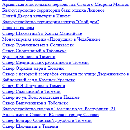
Армянская апостольская церковь им. Святого Месропа Маштоц
Благоустройство территории базы отдыха Липовое
Нoвый Двoрeц культуры в Ишимe
Благоустройство территории центра "Свой дом"
Парки и скверы
Сквер Шахматный в Ханты-Мансийске
Монастырская заимка «Плодушка» в Челябинске
Сквер Турчаниновых в Соликамске
Сквер Спортивный в Тобольске
Бульвар Ершова в Тюмени
Сквер Медицинских работников в Тюмени
Сквер Отрядов мэра в Тюмени
Сквер с историей географов открыли по улице Дзержинского 
Байновский сад в Каменск-Уральске
Сквер К.Я. Лагунова в Тюмени
Сквер Славянский в Тюмени
Сквер по ул. Комсомольская в Надыме
Сквер Выпускников в Тобольске
Благоустройство сквера в Тюмени по ул. Республики, 21
Аллея имени Салавата Юлаева в городе Салават
Сквер Болгаро-Советской дружбы в Тюмени
Сквер Школьный в Тюмени