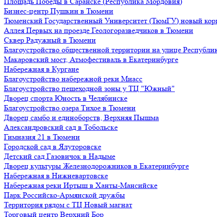
Площадь Победы в Саранске (Республика Мордовия)
Бизнес-центр Пушкин в Тюмени
Тюменский Государственный Университет (ТюмГУ) новый кор
Аллея Первых на проезде Геологоразведчиков в Тюмени
Сквер Радужный в Тюмени
Благоустройство общественной территории на улице Республик
Макаровский мост, Атмофестиваль в Екатеринбурге
Набережная в Кургане
Благоустройство набережной реки Миасс
Благоустройство пешеходной зоны у ТЦ "Южный"
Дворец спорта Юность в Челябинске
Благоустройство озера Тихое в Тюмени
Дворец самбо и единоборств, Верхняя Пышма
Александровский сад в Тобольске
Гимназия 21 в Тюмени
Городской сад в Ялуторовске
Детский сад Газовичок в Надыме
Дворец культуры Железнодорожников в Екатеринбурге
Набережная в Нижневартовске
Набережная реки Иртыш в Ханты-Мансийске
Парк Российско-Армянской дружбы
Территория рядом с ТЦ Новый магнат
Торговый центр Верхний Бор