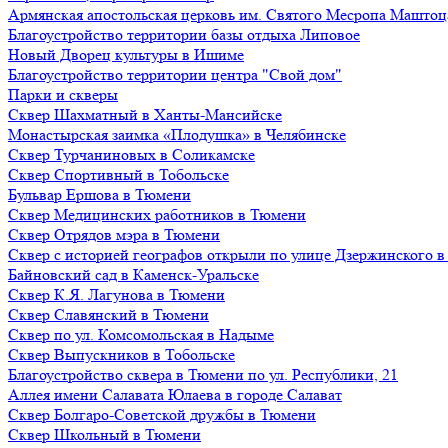
Армянская апостольская церковь им. Святого Месропа Маштоц
Благоустройство территории базы отдыха Липовое
Нoвый Двoрeц культуры в Ишимe
Благоустройство территории центра "Свой дом"
Парки и скверы
Сквер Шахматный в Ханты-Мансийске
Монастырская заимка «Плодушка» в Челябинске
Сквер Турчаниновых в Соликамске
Сквер Спортивный в Тобольске
Бульвар Ершова в Тюмени
Сквер Медицинских работников в Тюмени
Сквер Отрядов мэра в Тюмени
Сквер с историей географов открыли по улице Дзержинского 
Байновский сад в Каменск-Уральске
Сквер К.Я. Лагунова в Тюмени
Сквер Славянский в Тюмени
Сквер по ул. Комсомольская в Надыме
Сквер Выпускников в Тобольске
Благоустройство сквера в Тюмени по ул. Республики, 21
Аллея имени Салавата Юлаева в городе Салават
Сквер Болгаро-Советской дружбы в Тюмени
Сквер Школьный в Тюмени