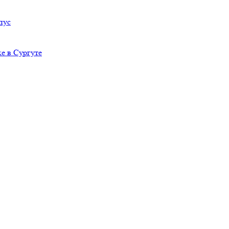
пус
е в Сургуте