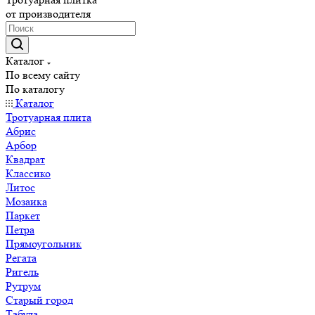
от производителя
Каталог
По всему сайту
По каталогу
Каталог
Тротуарная плита
Абрис
Арбор
Квадрат
Классико
Литос
Мозаика
Паркет
Петра
Прямоугольник
Регата
Ригель
Рутрум
Старый город
Табула