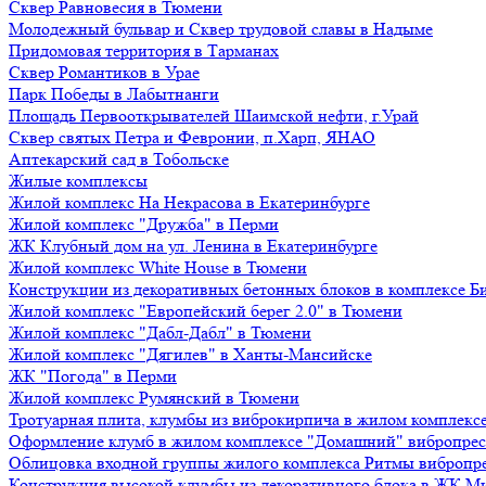
Сквер Равновесия в Тюмени
Молодежный бульвар и Сквер трудовой славы в Надыме
Придомовая территория в Тарманах
Сквер Романтиков в Урае
Парк Победы в Лабытнанги
Площадь Первооткрывателей Шаимской нефти, г.Урай
Сквер святых Петра и Февронии, п.Харп, ЯНАО
Аптекарский сад в Тобольске
Жилые комплексы
Жилой комплекс На Некрасова в Екатеринбурге
Жилой комплекс "Дружба" в Перми
ЖК Клубный дом на ул. Ленина в Екатеринбурге
Жилой комплекс White House в Тюмени
Конструкции из декоративных бетонных блоков в комплексе Б
Жилой комплекс "Европейский берег 2.0" в Тюмени
Жилой комплекс "Дабл-Дабл" в Тюмени
Жилой комплекс "Дягилев" в Ханты-Мансийске
ЖК "Погода" в Перми
Жилой комплекс Румянский в Тюмени
Тротуарная плита, клумбы из виброкирпича в жилом комплекс
Оформление клумб в жилом комплексе "Домашний" вибропре
Облицовка входной группы жилого комплекса Ритмы вибропр
Конструкция высокой клумбы из декоративного блока в ЖК М