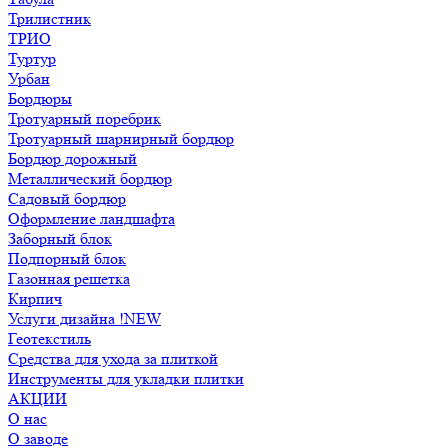
Трилистник
ТРИО
Туртур
Урбан
Бордюры
Тротуарный поребрик
Тротуарный шарнирный бордюр
Бордюр дорожный
Металлический бордюр
Садовый бордюр
Оформление ландшафта
Заборный блок
Подпорный блок
Газонная решетка
Кирпич
Услуги дизайна !NEW
Геотекстиль
Средства для ухода за плиткой
Инструменты для укладки плитки
АКЦИИ
О нас
О заводе