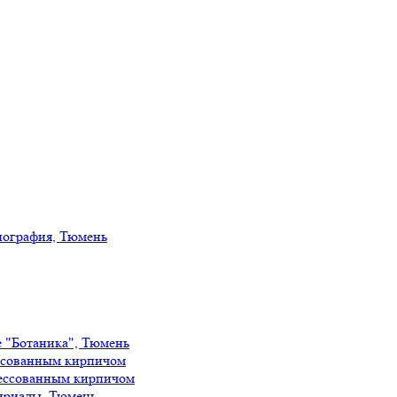
иография, Тюмень
е "Ботаника", Тюмень
ссованным кирпичом
ессованным кирпичом
ириады, Тюмень