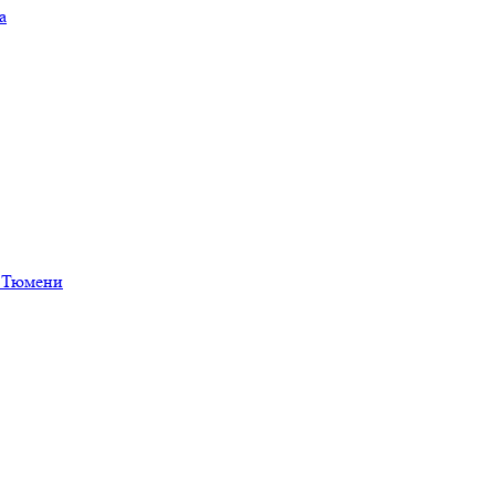
а
в Тюмени