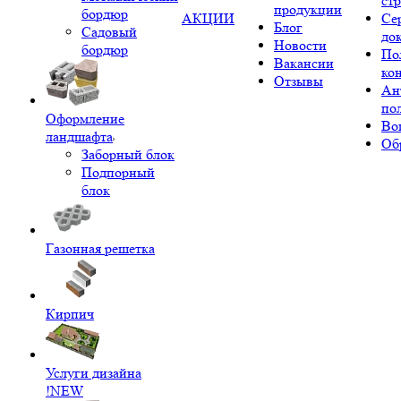
ст
продукции
бордюр
АКЦИИ
Се
Блог
Садовый
до
Новости
бордюр
По
Вакансии
ко
Отзывы
Ан
по
Оформление
Во
ландшафта
Об
Заборный блок
Подпорный
блок
Газонная решетка
Кирпич
Услуги дизайна
!NEW