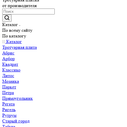
от производителя
Каталог
По всему сайту
По каталогу
Каталог
Тротуарная плита
Абрис
Арбор
Квадрат
Классико
Литос
Мозаика
Паркет
Петра
Прямоугольник
Регата
Ригель
Рутрум
Старый город
Табула