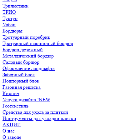
Трилистник
ТРИО
Туртур
Урбан
Бордюры
Тротуарный поребрик
Тротуарный шарнирный бордюр
Бордюр дорожный
Металлический бордюр
Садовый бордюр
Оформление ландшафта
Заборный блок
Подпорный блок
Газонная решетка
Кирпич
Услуги дизайна !NEW
Геотекстиль
Средства для ухода за плиткой
Инструменты для укладки плитки
АКЦИИ
О нас
О заводе