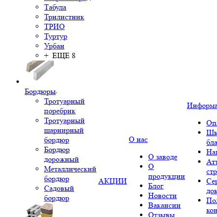
Табула
Трилистник
ТРИО
Туртур
Урбан
+ ЕЩЕ 8
Бордюры
Тротуарный
Информ
поребрик
Тротуарный
Оп
шарнирный
Шк
О нас
бордюр
бл
Бордюр
На
О заводе
дорожный
Ат
О
Металлический
ст
продукции
бордюр
АКЦИИ
Се
Блог
Садовый
до
Новости
бордюр
По
Вакансии
ко
Отзывы