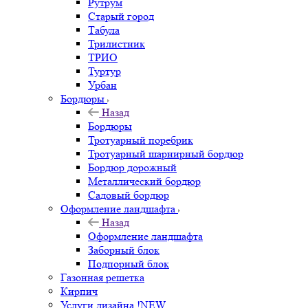
Рутрум
Старый город
Табула
Трилистник
ТРИО
Туртур
Урбан
Бордюры
Назад
Бордюры
Тротуарный поребрик
Тротуарный шарнирный бордюр
Бордюр дорожный
Металлический бордюр
Садовый бордюр
Оформление ландшафта
Назад
Оформление ландшафта
Заборный блок
Подпорный блок
Газонная решетка
Кирпич
Услуги дизайна !NEW