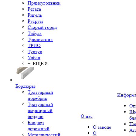
Прямоугольник
Регата
Ригель
Рутрум
Старый город
Табула
Трилистник
ТРИО
Туртур
Урбан
+ ЕЩЕ 8
Бордюры
Тротуарный
Информ
поребрик
Тротуарный
Оп
шарнирный
Шк
О нас
бордюр
бл
Бордюр
На
О заводе
дорожный
Ат
О
Металлический