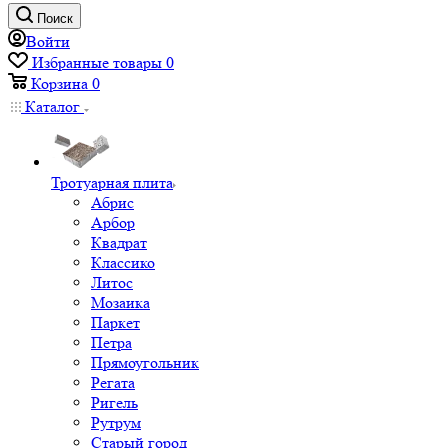
Поиск
Войти
Избранные товары
0
Корзина
0
Каталог
Тротуарная плита
Абрис
Арбор
Квадрат
Классико
Литос
Мозаика
Паркет
Петра
Прямоугольник
Регата
Ригель
Рутрум
Старый город