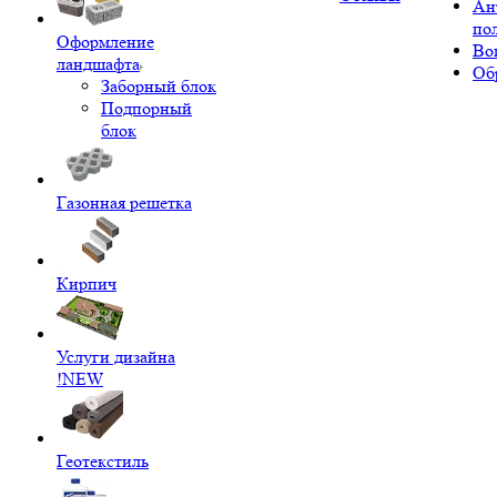
Ан
по
Оформление
Во
ландшафта
Об
Заборный блок
Подпорный
блок
Газонная решетка
Кирпич
Услуги дизайна
!NEW
Геотекстиль