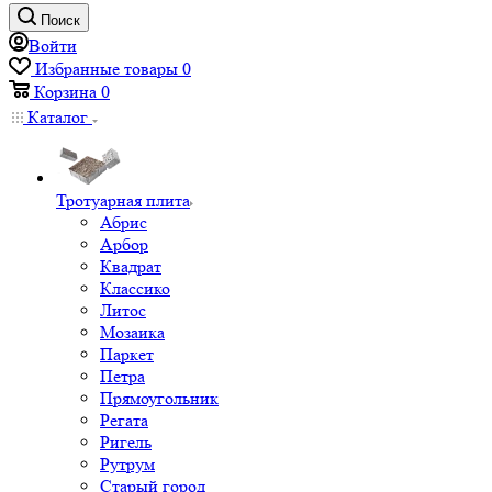
Поиск
Войти
Избранные товары
0
Корзина
0
Каталог
Тротуарная плита
Абрис
Арбор
Квадрат
Классико
Литос
Мозаика
Паркет
Петра
Прямоугольник
Регата
Ригель
Рутрум
Старый город