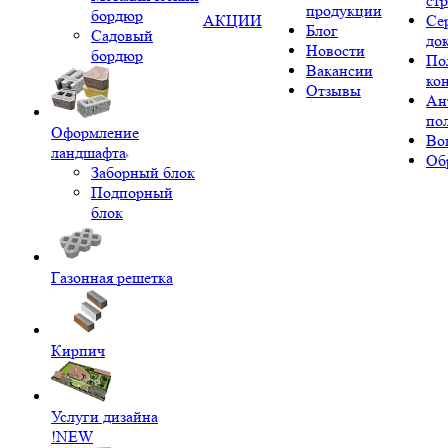
ст
продукции
бордюр
АКЦИИ
Се
Блог
Садовый
до
Новости
бордюр
По
Вакансии
ко
Отзывы
Ан
по
Оформление
Во
ландшафта
Об
Заборный блок
Подпорный
блок
Газонная решетка
Кирпич
Услуги дизайна
!NEW