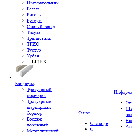
Прямоугольник
Регата
Ригель
Рутрум
Старый город
Табула
Трилистник
ТРИО
Туртур
Урбан
+ ЕЩЕ 8
Бордюры
Тротуарный
Информ
поребрик
Тротуарный
Оп
шарнирный
Шк
О нас
бордюр
бл
Бордюр
На
О заводе
дорожный
Ат
О
Металлический