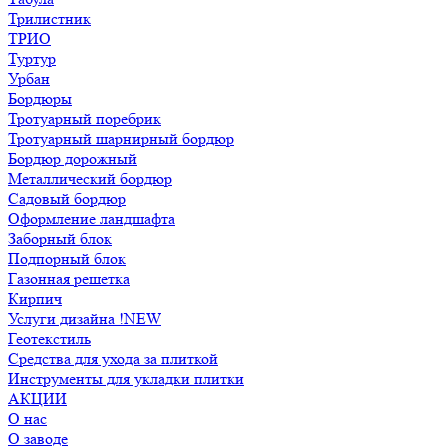
Трилистник
ТРИО
Туртур
Урбан
Бордюры
Тротуарный поребрик
Тротуарный шарнирный бордюр
Бордюр дорожный
Металлический бордюр
Садовый бордюр
Оформление ландшафта
Заборный блок
Подпорный блок
Газонная решетка
Кирпич
Услуги дизайна !NEW
Геотекстиль
Средства для ухода за плиткой
Инструменты для укладки плитки
АКЦИИ
О нас
О заводе