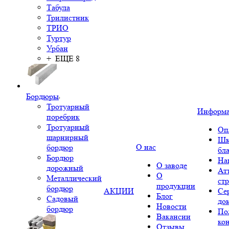
Табула
Трилистник
ТРИО
Туртур
Урбан
+ ЕЩЕ 8
Бордюры
Тротуарный
Информ
поребрик
Тротуарный
Оп
шарнирный
Шк
О нас
бордюр
бл
Бордюр
На
О заводе
дорожный
Ат
О
Металлический
ст
продукции
бордюр
АКЦИИ
Се
Блог
Садовый
до
Новости
бордюр
По
Вакансии
ко
Отзывы