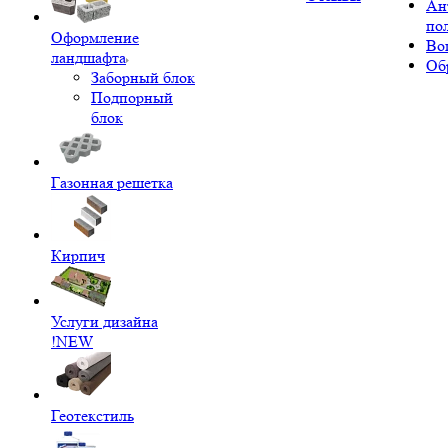
Ан
по
Оформление
Во
ландшафта
Об
Заборный блок
Подпорный
блок
Газонная решетка
Кирпич
Услуги дизайна
!NEW
Геотекстиль