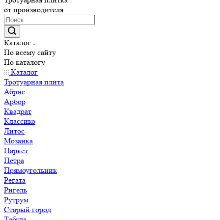
от производителя
Каталог
По всему сайту
По каталогу
Каталог
Тротуарная плита
Абрис
Арбор
Квадрат
Классико
Литос
Мозаика
Паркет
Петра
Прямоугольник
Регата
Ригель
Рутрум
Старый город
Табула