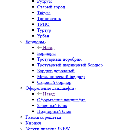
Рутрум
Старый город
Табула
Трилистник
ТРИО
Туртур
Урбан
Бордюры
Назад
Бордюры
Тротуарный поребрик
Тротуарный шарнирный бордюр
Бордюр дорожный
Металлический бордюр
Садовый бордюр
Оформление ландшафта
Назад
Оформление ландшафта
Заборный блок
Подпорный блок
Газонная решетка
Кирпич
Услуги дизайна !NEW