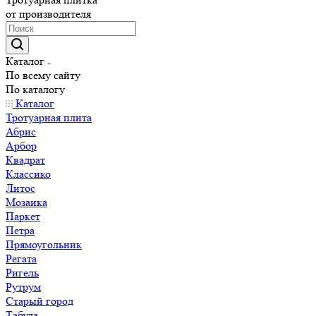
от производителя
Каталог
По всему сайту
По каталогу
Каталог
Тротуарная плита
Абрис
Арбор
Квадрат
Классико
Литос
Мозаика
Паркет
Петра
Прямоугольник
Регата
Ригель
Рутрум
Старый город
Табула