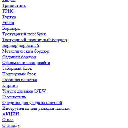
Трилистник
ТРИО
Туртур
Урбан
Бордюры
Тротуарный поребрик
Тротуарный шарнирный бордюр
Бордюр дорожный
Металлический бордюр
Садовый бордюр
Оформление ландшафта
Заборный блок
Подпорный блок
Газонная решетка
Кирпич
Услуги дизайна !NEW
Геотекстиль
Средства для ухода за плиткой
Инструменты для укладки плитки
АКЦИИ
О нас
О заводе