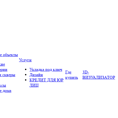
е объекты
Услуги
кие
ории
Укладка под ключ
Где
3D-
и скверы
Дизайн
купить
ВИЗУАЛИЗАТОР
КРЕДИТ ДЛЯ ЮР
ксы
ЛИЦ
е дома