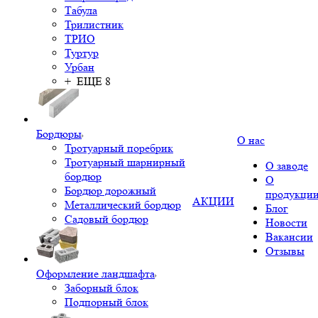
Табула
Трилистник
ТРИО
Туртур
Урбан
+ ЕЩЕ 8
Бордюры
О нас
Тротуарный поребрик
Тротуарный шарнирный
О заводе
бордюр
О
Бордюр дорожный
продукци
АКЦИИ
Металлический бордюр
Блог
Садовый бордюр
Новости
Вакансии
Отзывы
Оформление ландшафта
Заборный блок
Подпорный блок