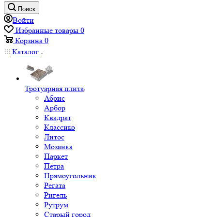
Поиск
Войти
Избранные товары
0
Корзина
0
Каталог
Тротуарная плита
Абрис
Арбор
Квадрат
Классико
Литос
Мозаика
Паркет
Петра
Прямоугольник
Регата
Ригель
Рутрум
Старый город