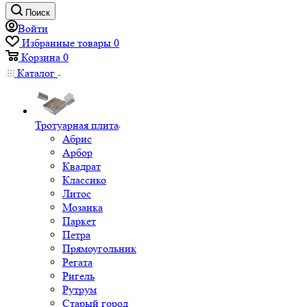
Поиск
Войти
Избранные товары
0
Корзина
0
Каталог
Тротуарная плита
Абрис
Арбор
Квадрат
Классико
Литос
Мозаика
Паркет
Петра
Прямоугольник
Регата
Ригель
Рутрум
Старый город