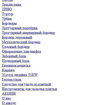
Трилистник
ТРИО
Туртур
Урбан
Бордюры
Тротуарный поребрик
Тротуарный шарнирный бордюр
Бордюр дорожный
Металлический бордюр
Садовый бордюр
Оформление ландшафта
Заборный блок
Подпорный блок
Газонная решетка
Кирпич
Услуги дизайна !NEW
Геотекстиль
Средства для ухода за плиткой
Инструменты для укладки плитки
АКЦИИ
О нас
О заводе