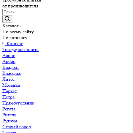
от производителя
Каталог
По всему сайту
По каталогу
Каталог
Тротуарная плита
Абрис
Арбор
Квадрат
Классико
Литос
Мозаика
Паркет
Петра
Прямоугольник
Регата
Ригель
Рутрум
Старый город
Табула