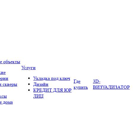
е объекты
Услуги
кие
ории
Укладка под ключ
Где
3D-
и скверы
Дизайн
купить
ВИЗУАЛИЗАТОР
КРЕДИТ ДЛЯ ЮР
ксы
ЛИЦ
е дома