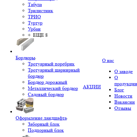
Табула
Трилистник
ТРИО
Туртур
Урбан
+ ЕЩЕ 8
Бордюры
О нас
Тротуарный поребрик
Тротуарный шарнирный
О заводе
бордюр
О
Бордюр дорожный
продукци
АКЦИИ
Металлический бордюр
Блог
Садовый бордюр
Новости
Вакансии
Отзывы
Оформление ландшафта
Заборный блок
Подпорный блок