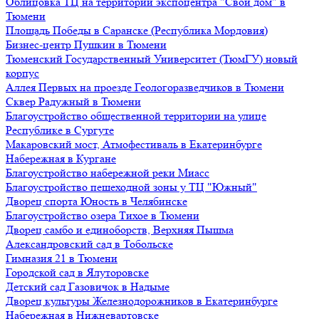
Облицовка ТЦ на территории экспоцентра "Свой дом" в
Тюмени
Площадь Победы в Саранске (Республика Мордовия)
Бизнес-центр Пушкин в Тюмени
Тюменский Государственный Университет (ТюмГУ) новый
корпус
Аллея Первых на проезде Геологоразведчиков в Тюмени
Сквер Радужный в Тюмени
Благоустройство общественной территории на улице
Республике в Сургуте
Макаровский мост, Атмофестиваль в Екатеринбурге
Набережная в Кургане
Благоустройство набережной реки Миасс
Благоустройство пешеходной зоны у ТЦ "Южный"
Дворец спорта Юность в Челябинске
Благоустройство озера Тихое в Тюмени
Дворец самбо и единоборств, Верхняя Пышма
Александровский сад в Тобольске
Гимназия 21 в Тюмени
Городской сад в Ялуторовске
Детский сад Газовичок в Надыме
Дворец культуры Железнодорожников в Екатеринбурге
Набережная в Нижневартовске