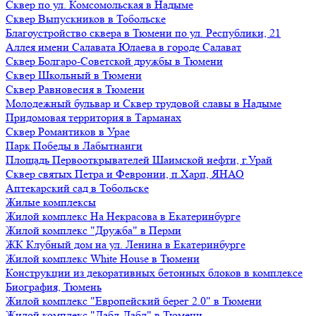
Сквер по ул. Комсомольская в Надыме
Сквер Выпускников в Тобольске
Благоустройство сквера в Тюмени по ул. Республики, 21
Аллея имени Салавата Юлаева в городе Салават
Сквер Болгаро-Советской дружбы в Тюмени
Сквер Школьный в Тюмени
Сквер Равновесия в Тюмени
Молодежный бульвар и Сквер трудовой славы в Надыме
Придомовая территория в Тарманах
Сквер Романтиков в Урае
Парк Победы в Лабытнанги
Площадь Первооткрывателей Шаимской нефти, г.Урай
Сквер святых Петра и Февронии, п.Харп, ЯНАО
Аптекарский сад в Тобольске
Жилые комплексы
Жилой комплекс На Некрасова в Екатеринбурге
Жилой комплекс "Дружба" в Перми
ЖК Клубный дом на ул. Ленина в Екатеринбурге
Жилой комплекс White House в Тюмени
Конструкции из декоративных бетонных блоков в комплексе
Биография, Тюмень
Жилой комплекс "Европейский берег 2.0" в Тюмени
Жилой комплекс "Дабл-Дабл" в Тюмени