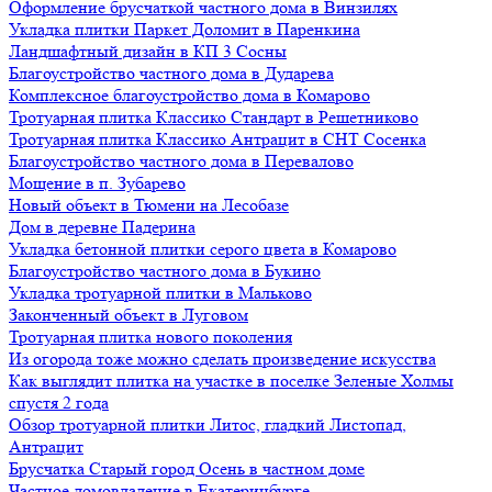
Оформление брусчаткой частного дома в Винзилях
Укладка плитки Паркет Доломит в Паренкина
Ландшафтный дизайн в КП 3 Сосны
Благоустройство частного дома в Дударева
Комплексное благоустройство дома в Комарово
Тротуарная плитка Классико Стандарт в Решетниково
Тротуарная плитка Классико Антрацит в СНТ Сосенка
Благоустройство частного дома в Перевалово
Мощение в п. Зубарево
Новый объект в Тюмени на Лесобазе
Дом в деревне Падерина
Укладка бетонной плитки серого цвета в Комарово
Благоустройство частного дома в Букино
Укладка тротуарной плитки в Мальково
Законченный объект в Луговом
Тротуарная плитка нового поколения
Из огорода тоже можно сделать произведение искусства
Как выглядит плитка на участке в поселке Зеленые Холмы
спустя 2 года
Обзор тротуарной плитки Литос, гладкий Листопад,
Антрацит
Брусчатка Старый город Осень в частном доме
Частное домовладение в Екатеринбурге