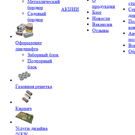
О
Металлический
ст
продукции
бордюр
АКЦИИ
Се
Блог
Садовый
до
Новости
бордюр
По
Вакансии
ко
Отзывы
Ан
по
Оформление
Во
ландшафта
Об
Заборный блок
Подпорный
блок
Газонная решетка
Кирпич
Услуги дизайна
!NEW