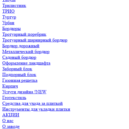
Трилистник
ТРИО
Туртур
Урбан
Бордюры
Тротуарный поребрик
Тротуарный шарнирный бордюр
Бордюр дорожный
Металлический бордюр
Садовый бордюр
Оформление ландшафта
Заборный блок
Подпорный блок
Газонная решетка
Кирпич
Услуги дизайна !NEW
Геотекстиль
Средства для ухода за плиткой
Инструменты для укладки плитки
АКЦИИ
О нас
О заводе