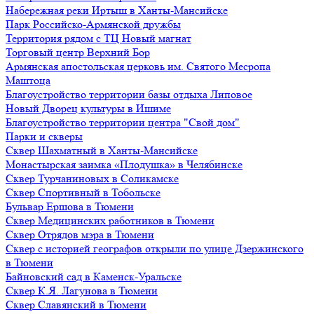
Набережная реки Иртыш в Ханты-Мансийске
Парк Российско-Армянской дружбы
Территория рядом с ТЦ Новый магнат
Торговый центр Верхний Бор
Армянская апостольская церковь им. Святого Месропа
Маштоца
Благоустройство территории базы отдыха Липовое
Нoвый Двoрeц культуры в Ишимe
Благоустройство территории центра "Свой дом"
Парки и скверы
Сквер Шахматный в Ханты-Мансийске
Монастырская заимка «Плодушка» в Челябинске
Сквер Турчаниновых в Соликамске
Сквер Спортивный в Тобольске
Бульвар Ершова в Тюмени
Сквер Медицинских работников в Тюмени
Сквер Отрядов мэра в Тюмени
Сквер с историей географов открыли по улице Дзержинского
в Тюмени
Байновский сад в Каменск-Уральске
Сквер К.Я. Лагунова в Тюмени
Сквер Славянский в Тюмени