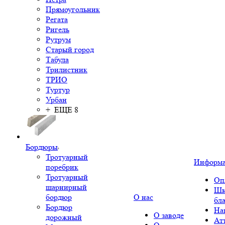
Прямоугольник
Регата
Ригель
Рутрум
Старый город
Табула
Трилистник
ТРИО
Туртур
Урбан
+ ЕЩЕ 8
Бордюры
Тротуарный
Информ
поребрик
Тротуарный
Оп
шарнирный
Шк
бордюр
О нас
бл
Бордюр
На
О заводе
дорожный
Ат