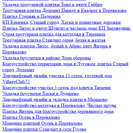
Укладка тротуарной плитки Трио в цвете Габбро
Тротуарная плитка Доломит Паркет и Квадрат в Перевалово
Плитка Степняк в Падерина
КП Каменка, Старый город, Хаски и пошаговые дорожки
Плитка Литос в цвете Шунгит в частном доме КП Заповедник
Серая тротуарная плитка для коттеджа в Тарманах
Тротуарная плитка Стандарт серая, белая и желтая
Укладка плитки Литос, белый и Абрис цвет Янтарь в
Перевалово
Укладка брусчатки в районе Дома обороны
Благоустройство территории дома в Луговом: плитка Старый
город, Доломит
Ландшафтный дизайн участка 15 соток: гостевой дом
VillageClub72
Благоустройство участка 5 соток под ключ в Тюмени
Укладка брусчатки Хаски в Дударево
Ландшафтный дизайн и укладка плиты в Мальково
Благоустройство коттеджа в Перевалово, Чистые пруды
Плитка Янтарь для благоустройства деревянного дома
Плитка Осень в Перевалово
Мощение плиткой Осень в Перевалово
Мощение плитки Стандарт в селе Гусево