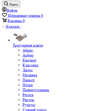
Поиск
Войти
Избранные товары
0
Корзина
0
Каталог
Тротуарная плита
Абрис
Арбор
Квадрат
Классико
Литос
Мозаика
Паркет
Петра
Прямоугольник
Регата
Ригель
Рутрум
Старый город