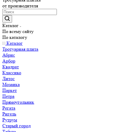
от производителя
Каталог
По всему сайту
По каталогу
Каталог
Тротуарная плита
Абрис
Арбор
Квадрат
Классико
Литос
Мозаика
Паркет
Петра
Прямоугольник
Регата
Ригель
Рутрум
Старый город
Табула