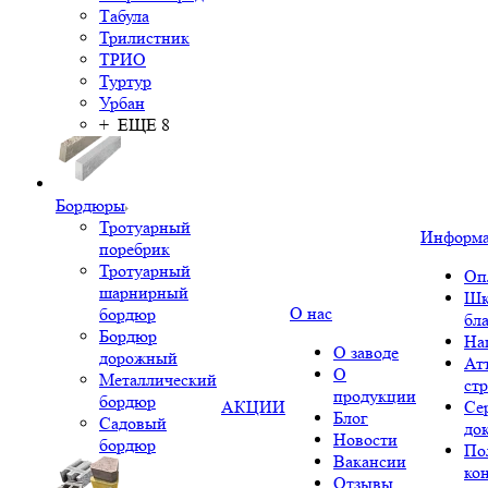
Табула
Трилистник
ТРИО
Туртур
Урбан
+ ЕЩЕ 8
Бордюры
Тротуарный
Информ
поребрик
Тротуарный
Оп
шарнирный
Шк
О нас
бордюр
бл
Бордюр
На
О заводе
дорожный
Ат
О
Металлический
ст
продукции
бордюр
АКЦИИ
Се
Блог
Садовый
до
Новости
бордюр
По
Вакансии
ко
Отзывы