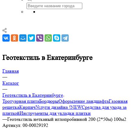
Геотекстиль в Екатеринбурге
Главная
—
Каталог
—
Геотекстиль в Екатеринбурге
Тротуарная плита
Бордюры
Оформление ландшафта
Газонная
решетка
Кирпич
Услуги дизайна !NEW
Средства для ухода за
плиткой
Инструменты для укладки плитки
—
Геотекстиль нетканый иглопробивной 200 (2*50м) 100м2
Артикул:
00-00029192