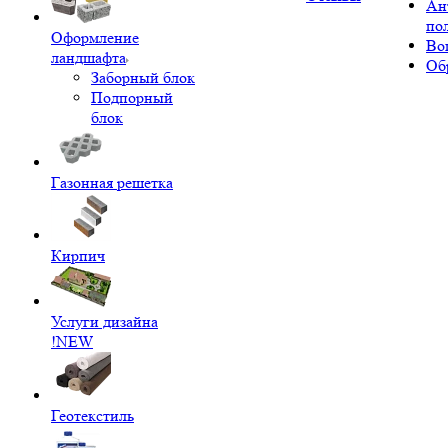
Ан
по
Оформление
Во
ландшафта
Об
Заборный блок
Подпорный
блок
Газонная решетка
Кирпич
Услуги дизайна
!NEW
Геотекстиль