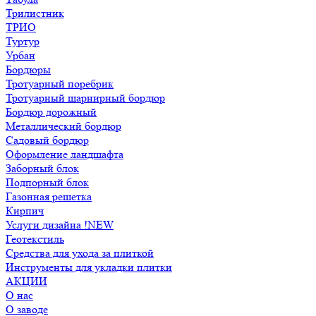
Трилистник
ТРИО
Туртур
Урбан
Бордюры
Тротуарный поребрик
Тротуарный шарнирный бордюр
Бордюр дорожный
Металлический бордюр
Садовый бордюр
Оформление ландшафта
Заборный блок
Подпорный блок
Газонная решетка
Кирпич
Услуги дизайна !NEW
Геотекстиль
Средства для ухода за плиткой
Инструменты для укладки плитки
АКЦИИ
О нас
О заводе