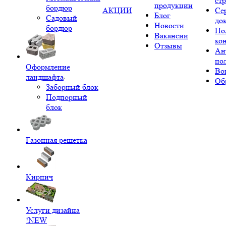
ст
продукции
бордюр
АКЦИИ
Се
Блог
Садовый
до
Новости
бордюр
По
Вакансии
ко
Отзывы
Ан
по
Оформление
Во
ландшафта
Об
Заборный блок
Подпорный
блок
Газонная решетка
Кирпич
Услуги дизайна
!NEW