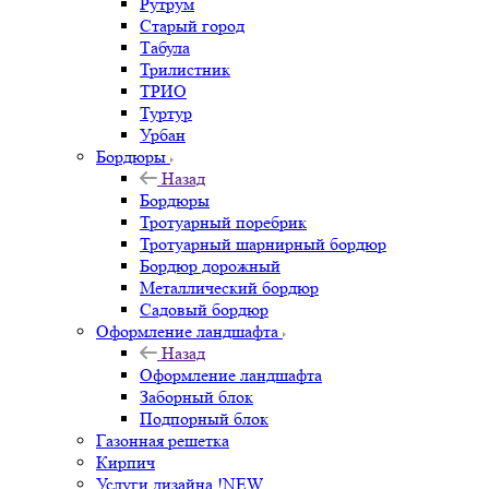
Рутрум
Старый город
Табула
Трилистник
ТРИО
Туртур
Урбан
Бордюры
Назад
Бордюры
Тротуарный поребрик
Тротуарный шарнирный бордюр
Бордюр дорожный
Металлический бордюр
Садовый бордюр
Оформление ландшафта
Назад
Оформление ландшафта
Заборный блок
Подпорный блок
Газонная решетка
Кирпич
Услуги дизайна !NEW