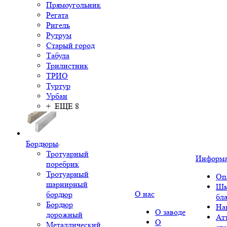
Прямоугольник
Регата
Ригель
Рутрум
Старый город
Табула
Трилистник
ТРИО
Туртур
Урбан
+ ЕЩЕ 8
Бордюры
Тротуарный
Информ
поребрик
Тротуарный
Оп
шарнирный
Шк
О нас
бордюр
бл
Бордюр
На
О заводе
дорожный
Ат
О
Металлический