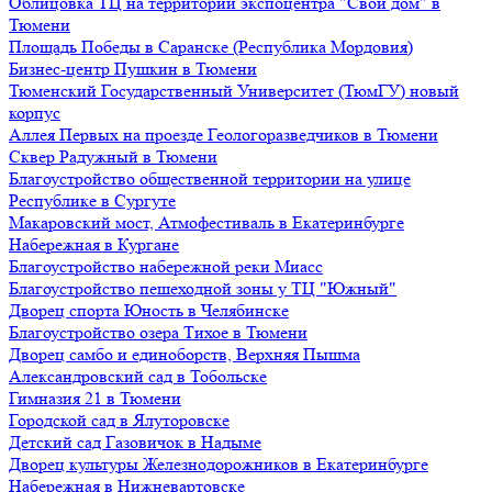
Облицовка ТЦ на территории экспоцентра "Свой дом" в
Тюмени
Площадь Победы в Саранске (Республика Мордовия)
Бизнес-центр Пушкин в Тюмени
Тюменский Государственный Университет (ТюмГУ) новый
корпус
Аллея Первых на проезде Геологоразведчиков в Тюмени
Сквер Радужный в Тюмени
Благоустройство общественной территории на улице
Республике в Сургуте
Макаровский мост, Атмофестиваль в Екатеринбурге
Набережная в Кургане
Благоустройство набережной реки Миасс
Благоустройство пешеходной зоны у ТЦ "Южный"
Дворец спорта Юность в Челябинске
Благоустройство озера Тихое в Тюмени
Дворец самбо и единоборств, Верхняя Пышма
Александровский сад в Тобольске
Гимназия 21 в Тюмени
Городской сад в Ялуторовске
Детский сад Газовичок в Надыме
Дворец культуры Железнодорожников в Екатеринбурге
Набережная в Нижневартовске