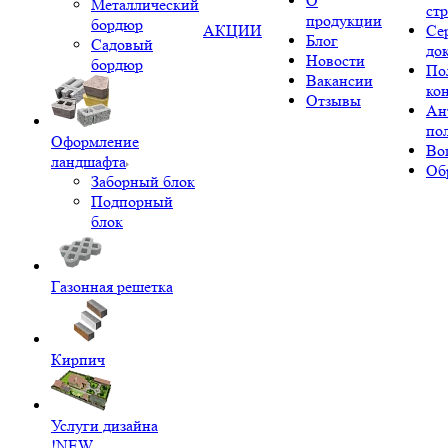
О
Металлический
ст
продукции
бордюр
АКЦИИ
Се
Блог
Садовый
до
Новости
бордюр
По
Вакансии
ко
Отзывы
Ан
по
Оформление
Во
ландшафта
Об
Заборный блок
Подпорный
блок
Газонная решетка
Кирпич
Услуги дизайна
!NEW