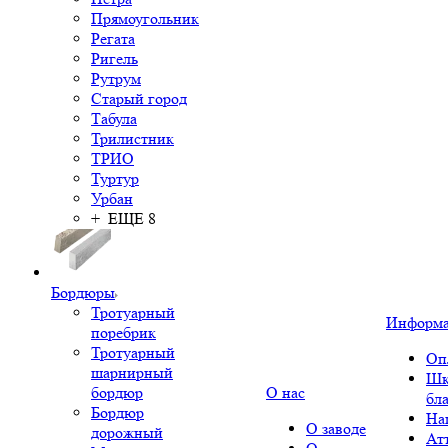
Прямоугольник
Регата
Ригель
Рутрум
Старый город
Табула
Трилистник
ТРИО
Туртур
Урбан
+ ЕЩЕ 8
Бордюры
Тротуарный
Информ
поребрик
Тротуарный
Оп
шарнирный
Шк
бордюр
О нас
бл
Бордюр
На
О заводе
дорожный
Ат