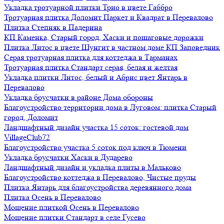
Укладка тротуарной плитки Трио в цвете Габбро
Тротуарная плитка Доломит Паркет и Квадрат в Перевалово
Плитка Степняк в Падерина
КП Каменка, Старый город, Хаски и пошаговые дорожки
Плитка Литос в цвете Шунгит в частном доме КП Заповедник
Серая тротуарная плитка для коттеджа в Тарманах
Тротуарная плитка Стандарт серая, белая и желтая
Укладка плитки Литос, белый и Абрис цвет Янтарь в
Перевалово
Укладка брусчатки в районе Дома обороны
Благоустройство территории дома в Луговом: плитка Старый
город, Доломит
Ландшафтный дизайн участка 15 соток: гостевой дом
VillageClub72
Благоустройство участка 5 соток под ключ в Тюмени
Укладка брусчатки Хаски в Дударево
Ландшафтный дизайн и укладка плиты в Мальково
Благоустройство коттеджа в Перевалово, Чистые пруды
Плитка Янтарь для благоустройства деревянного дома
Плитка Осень в Перевалово
Мощение плиткой Осень в Перевалово
Мощение плитки Стандарт в селе Гусево