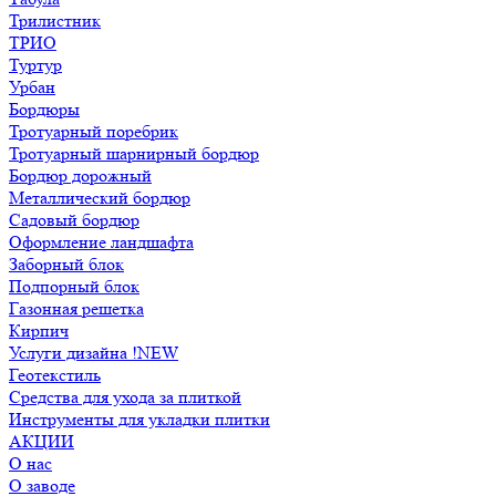
Трилистник
ТРИО
Туртур
Урбан
Бордюры
Тротуарный поребрик
Тротуарный шарнирный бордюр
Бордюр дорожный
Металлический бордюр
Садовый бордюр
Оформление ландшафта
Заборный блок
Подпорный блок
Газонная решетка
Кирпич
Услуги дизайна !NEW
Геотекстиль
Средства для ухода за плиткой
Инструменты для укладки плитки
АКЦИИ
О нас
О заводе