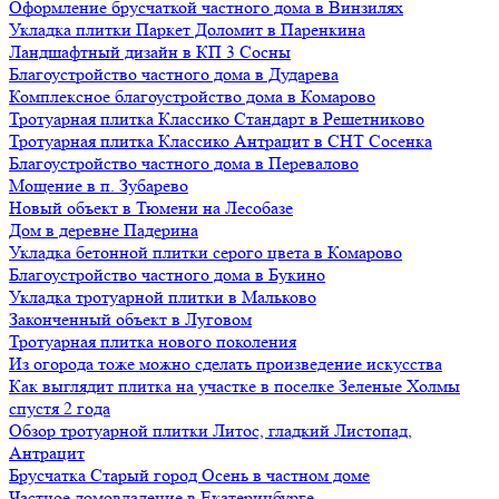
Оформление брусчаткой частного дома в Винзилях
Укладка плитки Паркет Доломит в Паренкина
Ландшафтный дизайн в КП 3 Сосны
Благоустройство частного дома в Дударева
Комплексное благоустройство дома в Комарово
Тротуарная плитка Классико Стандарт в Решетниково
Тротуарная плитка Классико Антрацит в СНТ Сосенка
Благоустройство частного дома в Перевалово
Мощение в п. Зубарево
Новый объект в Тюмени на Лесобазе
Дом в деревне Падерина
Укладка бетонной плитки серого цвета в Комарово
Благоустройство частного дома в Букино
Укладка тротуарной плитки в Мальково
Законченный объект в Луговом
Тротуарная плитка нового поколения
Из огорода тоже можно сделать произведение искусства
Как выглядит плитка на участке в поселке Зеленые Холмы
спустя 2 года
Обзор тротуарной плитки Литос, гладкий Листопад,
Антрацит
Брусчатка Старый город Осень в частном доме
Частное домовладение в Екатеринбурге