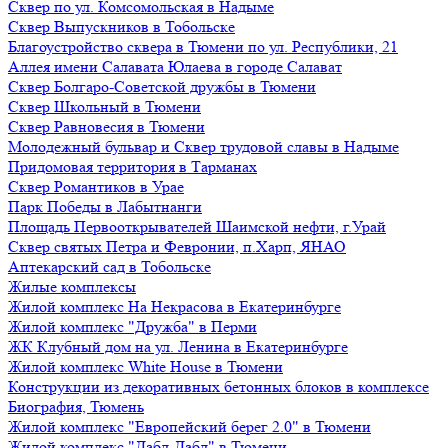
Сквер по ул. Комсомольская в Надыме
Сквер Выпускников в Тобольске
Благоустройство сквера в Тюмени по ул. Республики, 21
Аллея имени Салавата Юлаева в городе Салават
Сквер Болгаро-Советской дружбы в Тюмени
Сквер Школьный в Тюмени
Сквер Равновесия в Тюмени
Молодежный бульвар и Сквер трудовой славы в Надыме
Придомовая территория в Тарманах
Сквер Романтиков в Урае
Парк Победы в Лабытнанги
Площадь Первооткрывателей Шаимской нефти, г.Урай
Сквер святых Петра и Февронии, п.Харп, ЯНАО
Аптекарский сад в Тобольске
Жилые комплексы
Жилой комплекс На Некрасова в Екатеринбурге
Жилой комплекс "Дружба" в Перми
ЖК Клубный дом на ул. Ленина в Екатеринбурге
Жилой комплекс White House в Тюмени
Конструкции из декоративных бетонных блоков в комплексе
Биография, Тюмень
Жилой комплекс "Европейский берег 2.0" в Тюмени
Жилой комплекс "Дабл-Дабл" в Тюмени