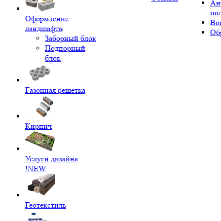
Ан
по
Оформление
Во
ландшафта
Об
Заборный блок
Подпорный
блок
Газонная решетка
Кирпич
Услуги дизайна
!NEW
Геотекстиль