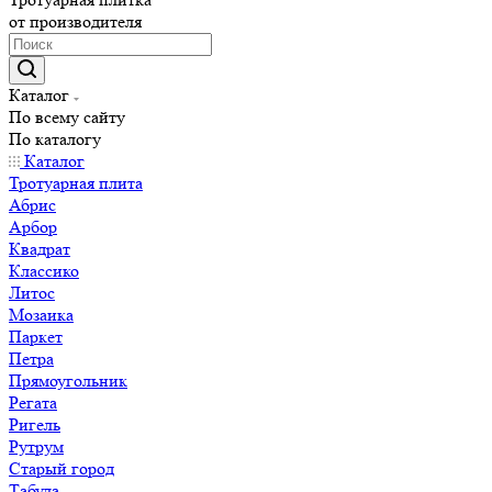
от производителя
Каталог
По всему сайту
По каталогу
Каталог
Тротуарная плита
Абрис
Арбор
Квадрат
Классико
Литос
Мозаика
Паркет
Петра
Прямоугольник
Регата
Ригель
Рутрум
Старый город
Табула