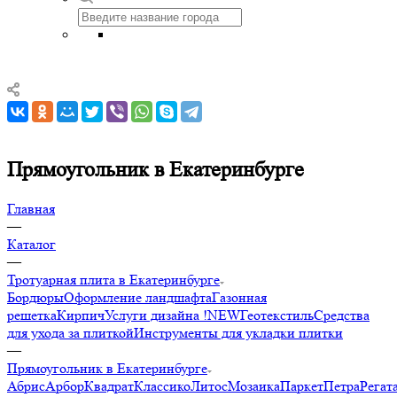
Прямоугольник в Екатеринбурге
Главная
—
Каталог
—
Тротуарная плита в Екатеринбурге
Бордюры
Оформление ландшафта
Газонная
решетка
Кирпич
Услуги дизайна !NEW
Геотекстиль
Средства
для ухода за плиткой
Инструменты для укладки плитки
—
Прямоугольник в Екатеринбурге
Абрис
Арбор
Квадрат
Классико
Литос
Мозаика
Паркет
Петра
Регат