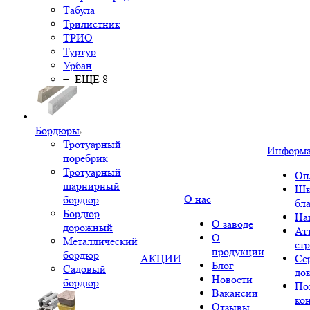
Табула
Трилистник
ТРИО
Туртур
Урбан
+ ЕЩЕ 8
Бордюры
Тротуарный
Информ
поребрик
Тротуарный
Оп
шарнирный
Шк
О нас
бордюр
бл
Бордюр
На
О заводе
дорожный
Ат
О
Металлический
ст
продукции
бордюр
АКЦИИ
Се
Блог
Садовый
до
Новости
бордюр
По
Вакансии
ко
Отзывы