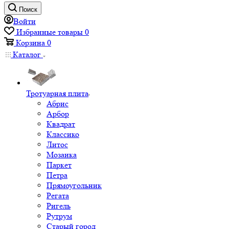
Поиск
Войти
Избранные товары
0
Корзина
0
Каталог
Тротуарная плита
Абрис
Арбор
Квадрат
Классико
Литос
Мозаика
Паркет
Петра
Прямоугольник
Регата
Ригель
Рутрум
Старый город