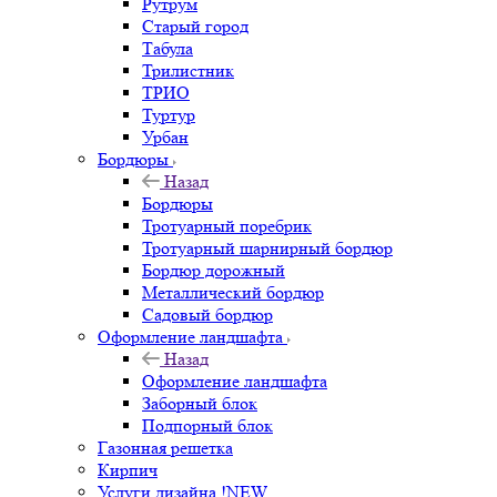
Рутрум
Старый город
Табула
Трилистник
ТРИО
Туртур
Урбан
Бордюры
Назад
Бордюры
Тротуарный поребрик
Тротуарный шарнирный бордюр
Бордюр дорожный
Металлический бордюр
Садовый бордюр
Оформление ландшафта
Назад
Оформление ландшафта
Заборный блок
Подпорный блок
Газонная решетка
Кирпич
Услуги дизайна !NEW