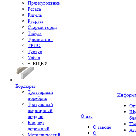
Прямоугольник
Регата
Ригель
Рутрум
Старый город
Табула
Трилистник
ТРИО
Туртур
Урбан
+ ЕЩЕ 8
Бордюры
Тротуарный
Информ
поребрик
Тротуарный
Оп
шарнирный
Шк
О нас
бордюр
бл
Бордюр
На
О заводе
дорожный
Ат
О
Металлический