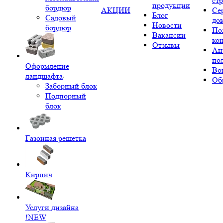
ст
продукции
бордюр
АКЦИИ
Се
Блог
Садовый
до
Новости
бордюр
По
Вакансии
ко
Отзывы
Ан
по
Оформление
Во
ландшафта
Об
Заборный блок
Подпорный
блок
Газонная решетка
Кирпич
Услуги дизайна
!NEW