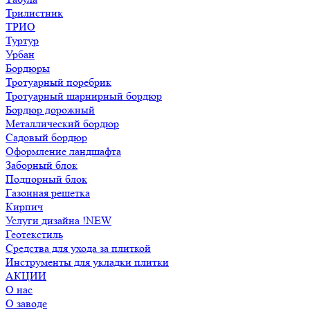
Трилистник
ТРИО
Туртур
Урбан
Бордюры
Тротуарный поребрик
Тротуарный шарнирный бордюр
Бордюр дорожный
Металлический бордюр
Садовый бордюр
Оформление ландшафта
Заборный блок
Подпорный блок
Газонная решетка
Кирпич
Услуги дизайна !NEW
Геотекстиль
Средства для ухода за плиткой
Инструменты для укладки плитки
АКЦИИ
О нас
О заводе