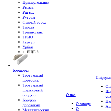
Прямоугольник
Регата
Ригель
Рутрум
Старый город
Табула
Трилистник
ТРИО
Туртур
Урбан
+ ЕЩЕ 8
Бордюры
Тротуарный
Информ
поребрик
Тротуарный
Оп
шарнирный
Шк
О нас
бордюр
бл
Бордюр
На
О заводе
дорожный
Ат
О
Металлический