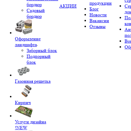
ст
продукции
бордюр
АКЦИИ
Се
Блог
Садовый
до
Новости
бордюр
По
Вакансии
ко
Отзывы
Ан
по
Оформление
Во
ландшафта
Об
Заборный блок
Подпорный
блок
Газонная решетка
Кирпич
Услуги дизайна
!NEW