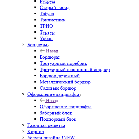
Рутрум
Старый город
Табула
Трилистник
ТРИО
Туртур
Урбан
Бордюры
Назад
Бордюры
Тротуарный поребрик
Тротуарный шарнирный бордюр
Бордюр дорожный
Металлический бордюр
Садовый бордюр
Оформление ландшафта
Назад
Оформление ландшафта
Заборный блок
Подпорный блок
Газонная решетка
Кирпич
Услуги дизайна !NEW