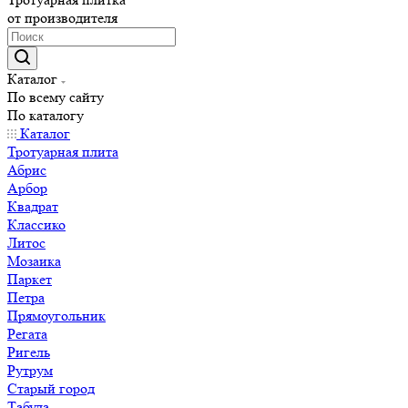
от производителя
Каталог
По всему сайту
По каталогу
Каталог
Тротуарная плита
Абрис
Арбор
Квадрат
Классико
Литос
Мозаика
Паркет
Петра
Прямоугольник
Регата
Ригель
Рутрум
Старый город
Табула