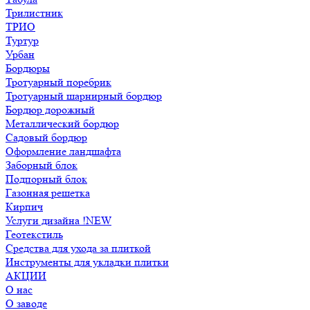
Трилистник
ТРИО
Туртур
Урбан
Бордюры
Тротуарный поребрик
Тротуарный шарнирный бордюр
Бордюр дорожный
Металлический бордюр
Садовый бордюр
Оформление ландшафта
Заборный блок
Подпорный блок
Газонная решетка
Кирпич
Услуги дизайна !NEW
Геотекстиль
Средства для ухода за плиткой
Инструменты для укладки плитки
АКЦИИ
О нас
О заводе