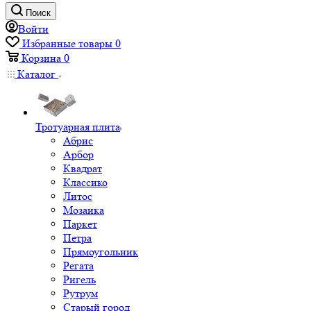
Поиск
Войти
Избранные товары
0
Корзина
0
Каталог
Тротуарная плита
Абрис
Арбор
Квадрат
Классико
Литос
Мозаика
Паркет
Петра
Прямоугольник
Регата
Ригель
Рутрум
Старый город