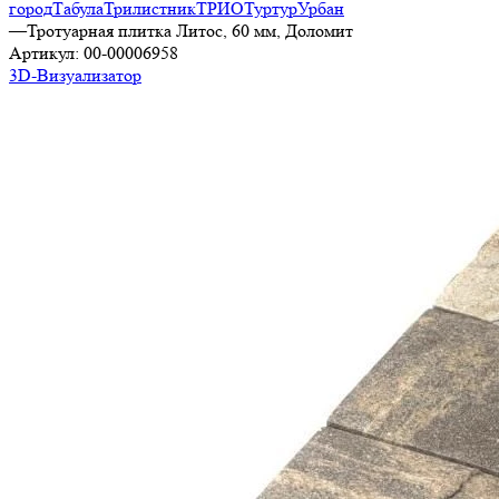
город
Табула
Трилистник
ТРИО
Туртур
Урбан
—
Тротуарная плитка Литос, 60 мм, Доломит
Артикул:
00-00006958
3D-Визуализатор