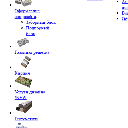
Ан
по
Оформление
Во
ландшафта
Об
Заборный блок
Подпорный
блок
Газонная решетка
Кирпич
Услуги дизайна
!NEW
Геотекстиль