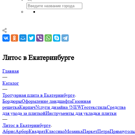
Литос в Екатеринбурге
Главная
—
Каталог
—
Тротуарная плита в Екатеринбурге
Бордюры
Оформление ландшафта
Газонная
решетка
Кирпич
Услуги дизайна !NEW
Геотекстиль
Средства
для ухода за плиткой
Инструменты для укладки плитки
—
Литос в Екатеринбурге
Абрис
Арбор
Квадрат
Классико
Мозаика
Паркет
Петра
Прямоуголь