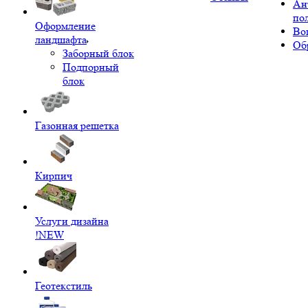
Ан
по
Оформление
Во
ландшафта
Об
Заборный блок
Подпорный
блок
Газонная решетка
Кирпич
Услуги дизайна
!NEW
Геотекстиль