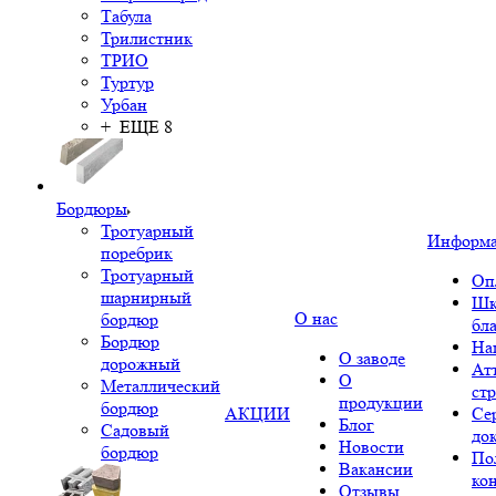
Табула
Трилистник
ТРИО
Туртур
Урбан
+ ЕЩЕ 8
Бордюры
Тротуарный
Информ
поребрик
Тротуарный
Оп
шарнирный
Шк
О нас
бордюр
бл
Бордюр
На
О заводе
дорожный
Ат
О
Металлический
ст
продукции
бордюр
АКЦИИ
Се
Блог
Садовый
до
Новости
бордюр
По
Вакансии
ко
Отзывы