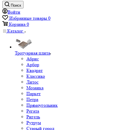
Поиск
Войти
Избранные товары
0
Корзина
0
Каталог
Тротуарная плита
Абрис
Арбор
Квадрат
Классико
Литос
Мозаика
Паркет
Петра
Прямоугольник
Регата
Ригель
Рутрум
Старый город