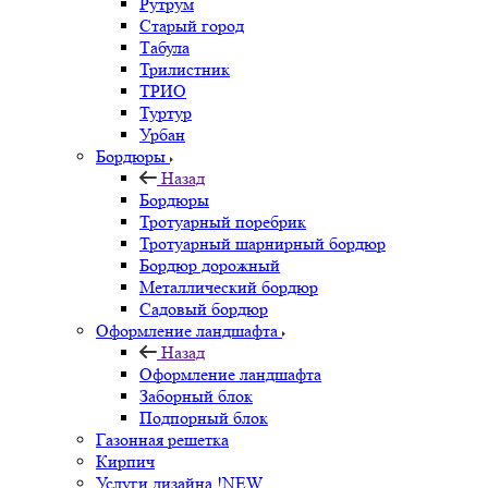
Рутрум
Старый город
Табула
Трилистник
ТРИО
Туртур
Урбан
Бордюры
Назад
Бордюры
Тротуарный поребрик
Тротуарный шарнирный бордюр
Бордюр дорожный
Металлический бордюр
Садовый бордюр
Оформление ландшафта
Назад
Оформление ландшафта
Заборный блок
Подпорный блок
Газонная решетка
Кирпич
Услуги дизайна !NEW