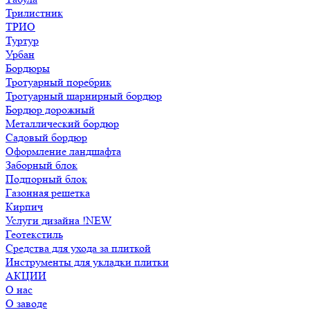
Трилистник
ТРИО
Туртур
Урбан
Бордюры
Тротуарный поребрик
Тротуарный шарнирный бордюр
Бордюр дорожный
Металлический бордюр
Садовый бордюр
Оформление ландшафта
Заборный блок
Подпорный блок
Газонная решетка
Кирпич
Услуги дизайна !NEW
Геотекстиль
Средства для ухода за плиткой
Инструменты для укладки плитки
АКЦИИ
О нас
О заводе