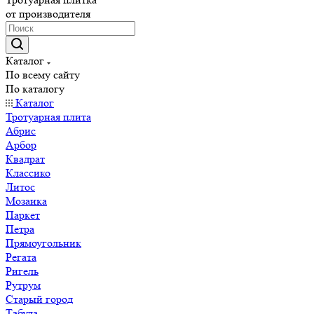
от производителя
Каталог
По всему сайту
По каталогу
Каталог
Тротуарная плита
Абрис
Арбор
Квадрат
Классико
Литос
Мозаика
Паркет
Петра
Прямоугольник
Регата
Ригель
Рутрум
Старый город
Табула