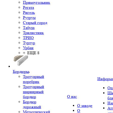
Прямоугольник
Регата
Ригель
Рутрум
Старый город
Табула
Трилистник
ТРИО
Туртур
Урбан
+ ЕЩЕ 8
Бордюры
Тротуарный
Информ
поребрик
Тротуарный
Оп
шарнирный
Шк
О нас
бордюр
бл
Бордюр
На
О заводе
дорожный
Ат
О
Металлический