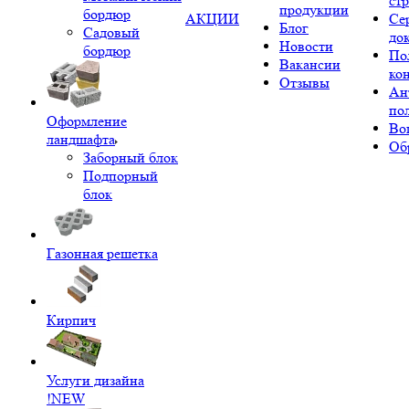
ст
продукции
бордюр
АКЦИИ
Се
Блог
Садовый
до
Новости
бордюр
По
Вакансии
ко
Отзывы
Ан
по
Оформление
Во
ландшафта
Об
Заборный блок
Подпорный
блок
Газонная решетка
Кирпич
Услуги дизайна
!NEW