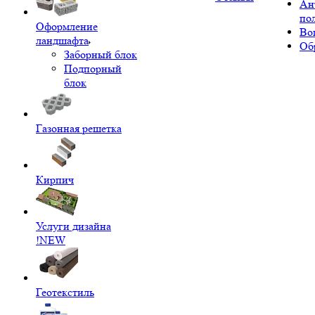
Ан
по
Оформление
Во
ландшафта
Об
Заборный блок
Подпорный
блок
Газонная решетка
Кирпич
Услуги дизайна
!NEW
Геотекстиль