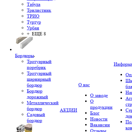
Табула
Трилистник
ТРИО
Туртур
Урбан
+ ЕЩЕ 8
Бордюры
Тротуарный
Информ
поребрик
Тротуарный
Оп
шарнирный
Шк
О нас
бордюр
бл
Бордюр
На
О заводе
дорожный
Ат
О
Металлический
ст
продукции
бордюр
АКЦИИ
Се
Блог
Садовый
до
Новости
бордюр
По
Вакансии
ко
Отзывы