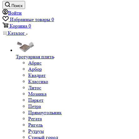
Поиск
Войти
Избранные товары
0
Корзина
0
Каталог
Тротуарная плита
Абрис
Арбор
Квадрат
Классико
Литос
Мозаика
Паркет
Петра
Прямоугольник
Регата
Ригель
Рутрум
Старый город