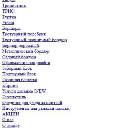
Трилистник
ТРИО
Туртур
Урбан
Бордюры
Тротуарный поребрик
Тротуарный шарнирный бордюр
Бордюр дорожный
Металлический бордюр
Садовый бордюр
Оформление ландшафта
Заборный блок
Подпорный блок
Газонная решетка
Кирпич
Услуги дизайна !NEW
Геотекстиль
Средства для ухода за плиткой
Инструменты для укладки плитки
АКЦИИ
О нас
О заводе