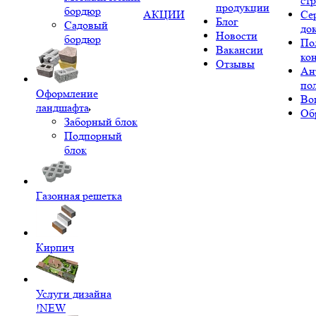
ст
продукции
бордюр
АКЦИИ
Се
Блог
Садовый
до
Новости
бордюр
По
Вакансии
ко
Отзывы
Ан
по
Оформление
Во
ландшафта
Об
Заборный блок
Подпорный
блок
Газонная решетка
Кирпич
Услуги дизайна
!NEW