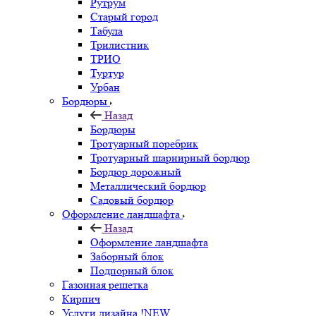
Рутрум
Старый город
Табула
Трилистник
ТРИО
Туртур
Урбан
Бордюры
Назад
Бордюры
Тротуарный поребрик
Тротуарный шарнирный бордюр
Бордюр дорожный
Металлический бордюр
Садовый бордюр
Оформление ландшафта
Назад
Оформление ландшафта
Заборный блок
Подпорный блок
Газонная решетка
Кирпич
Услуги дизайна !NEW