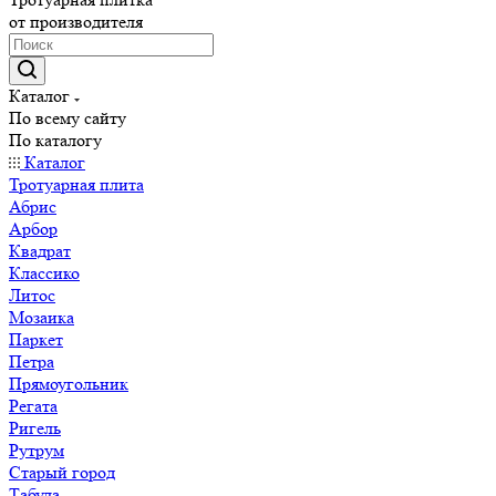
от производителя
Каталог
По всему сайту
По каталогу
Каталог
Тротуарная плита
Абрис
Арбор
Квадрат
Классико
Литос
Мозаика
Паркет
Петра
Прямоугольник
Регата
Ригель
Рутрум
Старый город
Табула