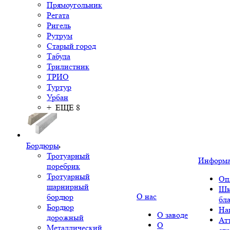
Прямоугольник
Регата
Ригель
Рутрум
Старый город
Табула
Трилистник
ТРИО
Туртур
Урбан
+ ЕЩЕ 8
Бордюры
Тротуарный
Информ
поребрик
Тротуарный
Оп
шарнирный
Шк
О нас
бордюр
бл
Бордюр
На
О заводе
дорожный
Ат
О
Металлический