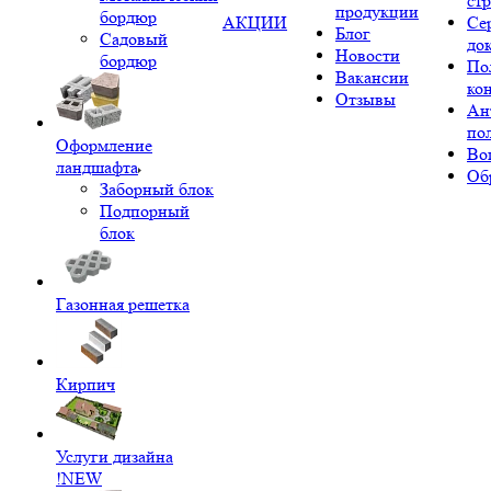
ст
продукции
бордюр
АКЦИИ
Се
Блог
Садовый
до
Новости
бордюр
По
Вакансии
ко
Отзывы
Ан
по
Оформление
Во
ландшафта
Об
Заборный блок
Подпорный
блок
Газонная решетка
Кирпич
Услуги дизайна
!NEW