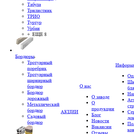
Табула
Трилистник
ТРИО
Туртур
Урбан
+ ЕЩЕ 8
Бордюры
Тротуарный
Информ
поребрик
Тротуарный
Оп
шарнирный
Шк
О нас
бордюр
бл
Бордюр
На
О заводе
дорожный
Ат
О
Металлический
ст
продукции
бордюр
АКЦИИ
Се
Блог
Садовый
до
Новости
бордюр
По
Вакансии
ко
Отзывы