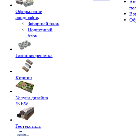
Ан
по
Оформление
Во
ландшафта
Об
Заборный блок
Подпорный
блок
Газонная решетка
Кирпич
Услуги дизайна
!NEW
Геотекстиль