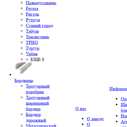
Прямоугольник
Регата
Ригель
Рутрум
Старый город
Табула
Трилистник
ТРИО
Туртур
Урбан
+ ЕЩЕ 8
Бордюры
Тротуарный
Информ
поребрик
Тротуарный
Оп
шарнирный
Шк
О нас
бордюр
бл
Бордюр
На
О заводе
дорожный
Ат
О
Металлический