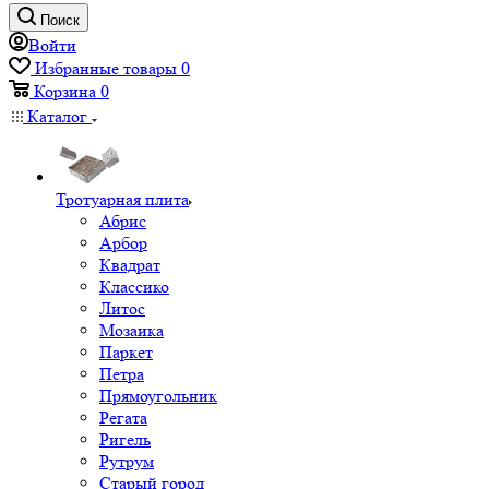
Поиск
Войти
Избранные товары
0
Корзина
0
Каталог
Тротуарная плита
Абрис
Арбор
Квадрат
Классико
Литос
Мозаика
Паркет
Петра
Прямоугольник
Регата
Ригель
Рутрум
Старый город