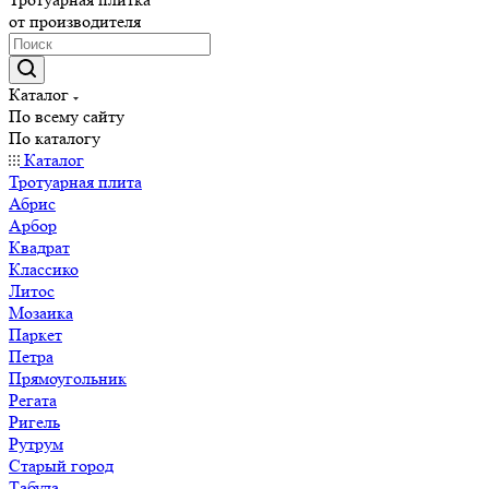
от производителя
Каталог
По всему сайту
По каталогу
Каталог
Тротуарная плита
Абрис
Арбор
Квадрат
Классико
Литос
Мозаика
Паркет
Петра
Прямоугольник
Регата
Ригель
Рутрум
Старый город
Табула