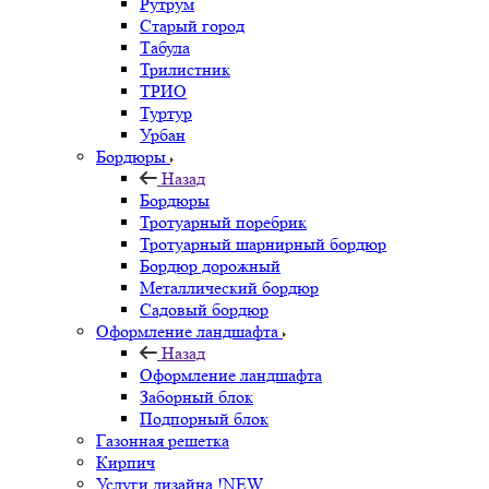
Рутрум
Старый город
Табула
Трилистник
ТРИО
Туртур
Урбан
Бордюры
Назад
Бордюры
Тротуарный поребрик
Тротуарный шарнирный бордюр
Бордюр дорожный
Металлический бордюр
Садовый бордюр
Оформление ландшафта
Назад
Оформление ландшафта
Заборный блок
Подпорный блок
Газонная решетка
Кирпич
Услуги дизайна !NEW