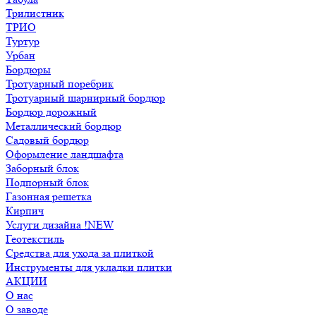
Трилистник
ТРИО
Туртур
Урбан
Бордюры
Тротуарный поребрик
Тротуарный шарнирный бордюр
Бордюр дорожный
Металлический бордюр
Садовый бордюр
Оформление ландшафта
Заборный блок
Подпорный блок
Газонная решетка
Кирпич
Услуги дизайна !NEW
Геотекстиль
Средства для ухода за плиткой
Инструменты для укладки плитки
АКЦИИ
О нас
О заводе