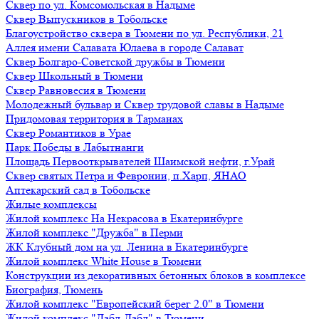
Сквер по ул. Комсомольская в Надыме
Сквер Выпускников в Тобольске
Благоустройство сквера в Тюмени по ул. Республики, 21
Аллея имени Салавата Юлаева в городе Салават
Сквер Болгаро-Советской дружбы в Тюмени
Сквер Школьный в Тюмени
Сквер Равновесия в Тюмени
Молодежный бульвар и Сквер трудовой славы в Надыме
Придомовая территория в Тарманах
Сквер Романтиков в Урае
Парк Победы в Лабытнанги
Площадь Первооткрывателей Шаимской нефти, г.Урай
Сквер святых Петра и Февронии, п.Харп, ЯНАО
Аптекарский сад в Тобольске
Жилые комплексы
Жилой комплекс На Некрасова в Екатеринбурге
Жилой комплекс "Дружба" в Перми
ЖК Клубный дом на ул. Ленина в Екатеринбурге
Жилой комплекс White House в Тюмени
Конструкции из декоративных бетонных блоков в комплексе
Биография, Тюмень
Жилой комплекс "Европейский берег 2.0" в Тюмени
Жилой комплекс "Дабл-Дабл" в Тюмени