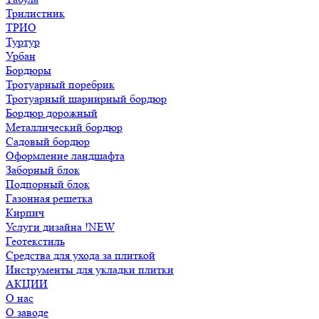
Трилистник
ТРИО
Туртур
Урбан
Бордюры
Тротуарный поребрик
Тротуарный шарнирный бордюр
Бордюр дорожный
Металлический бордюр
Садовый бордюр
Оформление ландшафта
Заборный блок
Подпорный блок
Газонная решетка
Кирпич
Услуги дизайна !NEW
Геотекстиль
Средства для ухода за плиткой
Инструменты для укладки плитки
АКЦИИ
О нас
О заводе