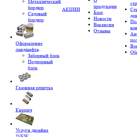
О
Металлический
ст
продукции
бордюр
АКЦИИ
Се
Блог
Садовый
до
Новости
бордюр
По
Вакансии
ко
Отзывы
Ан
по
Оформление
Во
ландшафта
Об
Заборный блок
Подпорный
блок
Газонная решетка
Кирпич
Услуги дизайна
!NEW