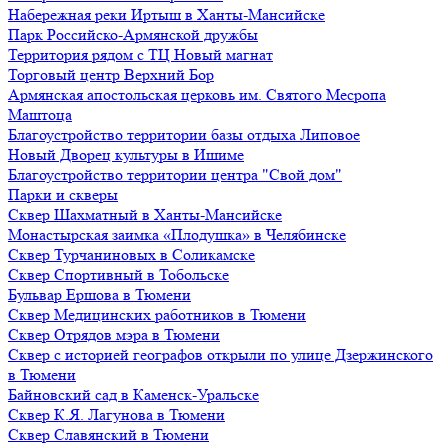
Набережная реки Иртыш в Ханты-Мансийске
Парк Российско-Армянской дружбы
Территория рядом с ТЦ Новый магнат
Торговый центр Верхний Бор
Армянская апостольская церковь им. Святого Месропа
Маштоца
Благоустройство территории базы отдыха Липовое
Нoвый Двoрeц культуры в Ишимe
Благоустройство территории центра "Свой дом"
Парки и скверы
Сквер Шахматный в Ханты-Мансийске
Монастырская заимка «Плодушка» в Челябинске
Сквер Турчаниновых в Соликамске
Сквер Спортивный в Тобольске
Бульвар Ершова в Тюмени
Сквер Медицинских работников в Тюмени
Сквер Отрядов мэра в Тюмени
Сквер с историей географов открыли по улице Дзержинского
в Тюмени
Байновский сад в Каменск-Уральске
Сквер К.Я. Лагунова в Тюмени
Сквер Славянский в Тюмени