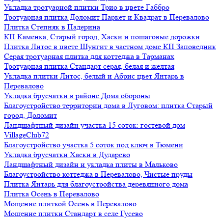
Укладка тротуарной плитки Трио в цвете Габбро
Тротуарная плитка Доломит Паркет и Квадрат в Перевалово
Плитка Степняк в Падерина
КП Каменка, Старый город, Хаски и пошаговые дорожки
Плитка Литос в цвете Шунгит в частном доме КП Заповедник
Серая тротуарная плитка для коттеджа в Тарманах
Тротуарная плитка Стандарт серая, белая и желтая
Укладка плитки Литос, белый и Абрис цвет Янтарь в
Перевалово
Укладка брусчатки в районе Дома обороны
Благоустройство территории дома в Луговом: плитка Старый
город, Доломит
Ландшафтный дизайн участка 15 соток: гостевой дом
VillageClub72
Благоустройство участка 5 соток под ключ в Тюмени
Укладка брусчатки Хаски в Дударево
Ландшафтный дизайн и укладка плиты в Мальково
Благоустройство коттеджа в Перевалово, Чистые пруды
Плитка Янтарь для благоустройства деревянного дома
Плитка Осень в Перевалово
Мощение плиткой Осень в Перевалово
Мощение плитки Стандарт в селе Гусево