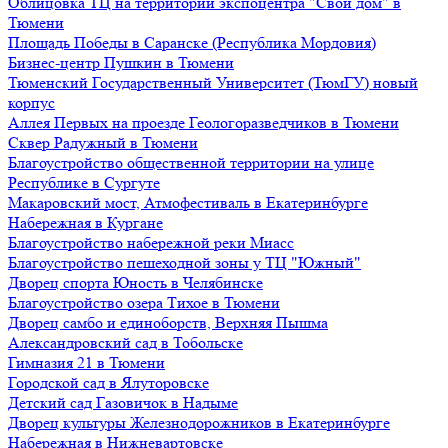
Облицовка ТЦ на территории экспоцентра "Свой дом" в
Тюмени
Площадь Победы в Саранске (Республика Мордовия)
Бизнес-центр Пушкин в Тюмени
Тюменский Государственный Университет (ТюмГУ) новый
корпус
Аллея Первых на проезде Геологоразведчиков в Тюмени
Сквер Радужный в Тюмени
Благоустройство общественной территории на улице
Республике в Сургуте
Макаровский мост, Атмофестиваль в Екатеринбурге
Набережная в Кургане
Благоустройство набережной реки Миасс
Благоустройство пешеходной зоны у ТЦ "Южный"
Дворец спорта Юность в Челябинске
Благоустройство озера Тихое в Тюмени
Дворец самбо и единоборств, Верхняя Пышма
Александровский сад в Тобольске
Гимназия 21 в Тюмени
Городской сад в Ялуторовске
Детский сад Газовичок в Надыме
Дворец культуры Железнодорожников в Екатеринбурге
Набережная в Нижневартовске