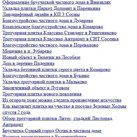
Оформление брусчаткой частного дома в Винзилях
Укладка плитки Паркет Доломит в Паренкина
Ландшафтный дизайн в КП 3 Сосны
Благоустройство частного дома в Дударева
Комплексное благоустройство дома в Комарово
Тротуарная плитка Классико Стандарт в Решетниково
Тротуарная плитка Классико Антрацит в СНТ Сосенка
Благоустройство частного дома в Перевалово
Мощение в п. Зубарево
Новый объект в Тюмени на Лесобазе
Дом в деревне Падерина
Укладка бетонной плитки серого цвета в Комарово
Благоустройство частного дома в Букино
Укладка тротуарной плитки в Мальково
Законченный объект в Луговом
Тротуарная плитка нового поколения
Из огорода тоже можно сделать произведение искусства
Как выглядит плитка на участке в поселке Зеленые Холмы
спустя 2 года
Обзор тротуарной плитки Литос, гладкий Листопад,
Антрацит
Брусчатка Старый город Осень в частном доме
Частное домовладение в Екатеринбурге