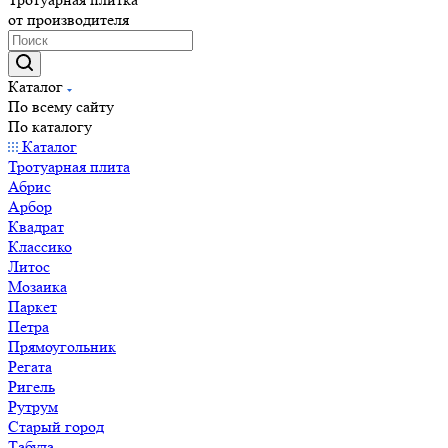
от производителя
Каталог
По всему сайту
По каталогу
Каталог
Тротуарная плита
Абрис
Арбор
Квадрат
Классико
Литос
Мозаика
Паркет
Петра
Прямоугольник
Регата
Ригель
Рутрум
Старый город
Табула