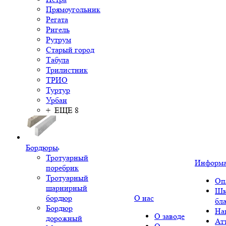
Прямоугольник
Регата
Ригель
Рутрум
Старый город
Табула
Трилистник
ТРИО
Туртур
Урбан
+ ЕЩЕ 8
Бордюры
Тротуарный
Информ
поребрик
Тротуарный
Оп
шарнирный
Шк
бордюр
О нас
бл
Бордюр
На
О заводе
дорожный
Ат