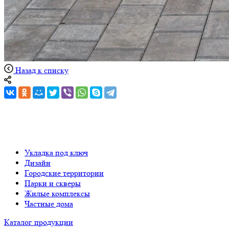
Назад к списку
Укладка под ключ
Дизайн
Городские территории
Парки и скверы
Жилые комплексы
Частные дома
Каталог продукции