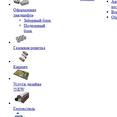
Ан
по
Оформление
Во
ландшафта
Об
Заборный блок
Подпорный
блок
Газонная решетка
Кирпич
Услуги дизайна
!NEW
Геотекстиль