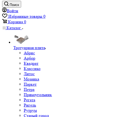
Поиск
Войти
Избранные товары
0
Корзина
0
Каталог
Тротуарная плита
Абрис
Арбор
Квадрат
Классико
Литос
Мозаика
Паркет
Петра
Прямоугольник
Регата
Ригель
Рутрум
Старый город