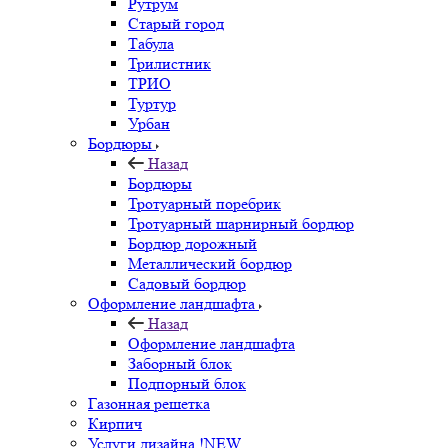
Рутрум
Старый город
Табула
Трилистник
ТРИО
Туртур
Урбан
Бордюры
Назад
Бордюры
Тротуарный поребрик
Тротуарный шарнирный бордюр
Бордюр дорожный
Металлический бордюр
Садовый бордюр
Оформление ландшафта
Назад
Оформление ландшафта
Заборный блок
Подпорный блок
Газонная решетка
Кирпич
Услуги дизайна !NEW