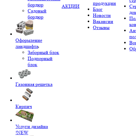
ст
продукции
бордюр
АКЦИИ
Се
Блог
Садовый
до
Новости
бордюр
По
Вакансии
ко
Отзывы
Ан
по
Оформление
Во
ландшафта
Об
Заборный блок
Подпорный
блок
Газонная решетка
Кирпич
Услуги дизайна
!NEW