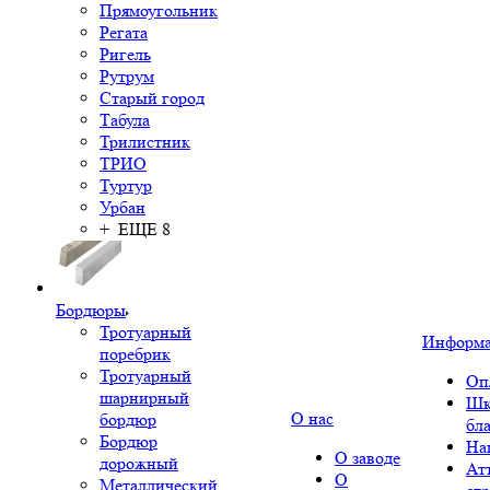
Прямоугольник
Регата
Ригель
Рутрум
Старый город
Табула
Трилистник
ТРИО
Туртур
Урбан
+ ЕЩЕ 8
Бордюры
Тротуарный
Информ
поребрик
Тротуарный
Оп
шарнирный
Шк
О нас
бордюр
бл
Бордюр
На
О заводе
дорожный
Ат
О
Металлический