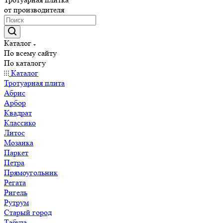
от производителя
Каталог
По всему сайту
По каталогу
Каталог
Тротуарная плита
Абрис
Арбор
Квадрат
Классико
Литос
Мозаика
Паркет
Петра
Прямоугольник
Регата
Ригель
Рутрум
Старый город
Табула