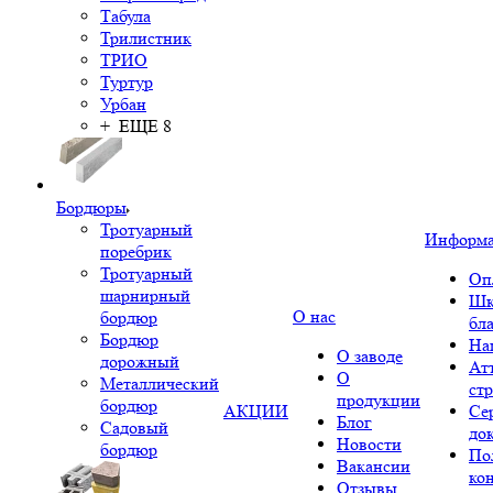
Табула
Трилистник
ТРИО
Туртур
Урбан
+ ЕЩЕ 8
Бордюры
Тротуарный
Информ
поребрик
Тротуарный
Оп
шарнирный
Шк
О нас
бордюр
бл
Бордюр
На
О заводе
дорожный
Ат
О
Металлический
ст
продукции
бордюр
АКЦИИ
Се
Блог
Садовый
до
Новости
бордюр
По
Вакансии
ко
Отзывы