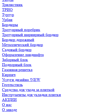
Трилистник
ТРИО
Туртур
Урбан
Бордюры
Тротуарный поребрик
Тротуарный шарнирный бордюр
Бордюр дорожный
Металлический бордюр
Садовый бордюр
Оформление ландшафта
Заборный блок
Подпорный блок
Газонная решетка
Кирпич
Услуги дизайна !NEW
Геотекстиль
Средства для ухода за плиткой
Инструменты для укладки плитки
АКЦИИ
О нас
О заводе