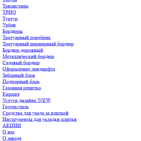
Трилистник
ТРИО
Туртур
Урбан
Бордюры
Тротуарный поребрик
Тротуарный шарнирный бордюр
Бордюр дорожный
Металлический бордюр
Садовый бордюр
Оформление ландшафта
Заборный блок
Подпорный блок
Газонная решетка
Кирпич
Услуги дизайна !NEW
Геотекстиль
Средства для ухода за плиткой
Инструменты для укладки плитки
АКЦИИ
О нас
О заводе