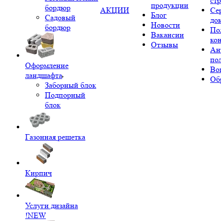
ст
продукции
бордюр
АКЦИИ
Се
Блог
Садовый
до
Новости
бордюр
По
Вакансии
ко
Отзывы
Ан
по
Оформление
Во
ландшафта
Об
Заборный блок
Подпорный
блок
Газонная решетка
Кирпич
Услуги дизайна
!NEW