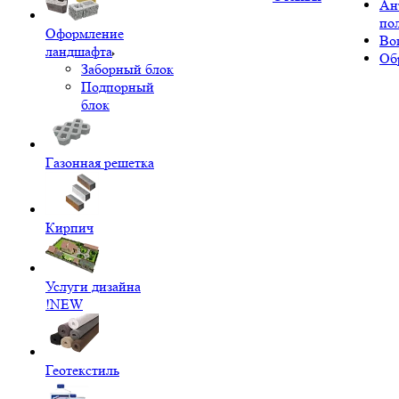
Ан
по
Оформление
Во
ландшафта
Об
Заборный блок
Подпорный
блок
Газонная решетка
Кирпич
Услуги дизайна
!NEW
Геотекстиль