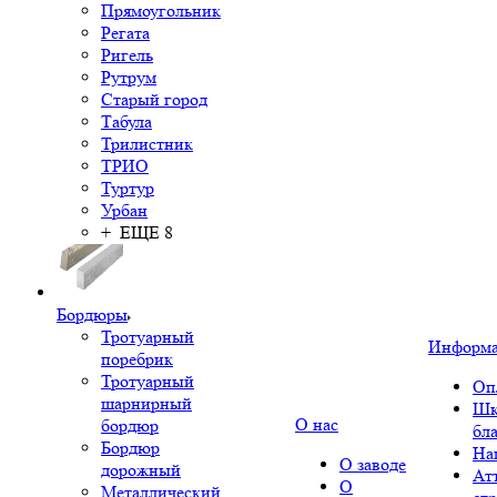
Прямоугольник
Регата
Ригель
Рутрум
Старый город
Табула
Трилистник
ТРИО
Туртур
Урбан
+ ЕЩЕ 8
Бордюры
Тротуарный
Информ
поребрик
Тротуарный
Оп
шарнирный
Шк
О нас
бордюр
бл
Бордюр
На
О заводе
дорожный
Ат
О
Металлический