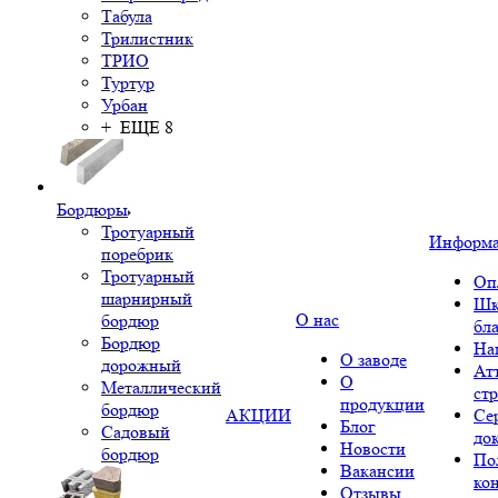
Табула
Трилистник
ТРИО
Туртур
Урбан
+ ЕЩЕ 8
Бордюры
Тротуарный
Информ
поребрик
Тротуарный
Оп
шарнирный
Шк
О нас
бордюр
бл
Бордюр
На
О заводе
дорожный
Ат
О
Металлический
ст
продукции
бордюр
АКЦИИ
Се
Блог
Садовый
до
Новости
бордюр
По
Вакансии
ко
Отзывы