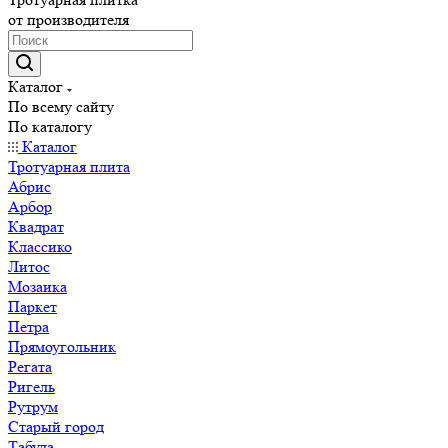
от производителя
Каталог
По всему сайту
По каталогу
Каталог
Тротуарная плита
Абрис
Арбор
Квадрат
Классико
Литос
Мозаика
Паркет
Петра
Прямоугольник
Регата
Ригель
Рутрум
Старый город
Табула