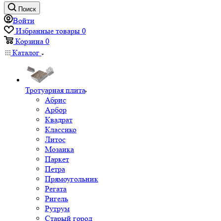
Поиск
Войти
Избранные товары
0
Корзина
0
Каталог
Тротуарная плита
Абрис
Арбор
Квадрат
Классико
Литос
Мозаика
Паркет
Петра
Прямоугольник
Регата
Ригель
Рутрум
Старый город