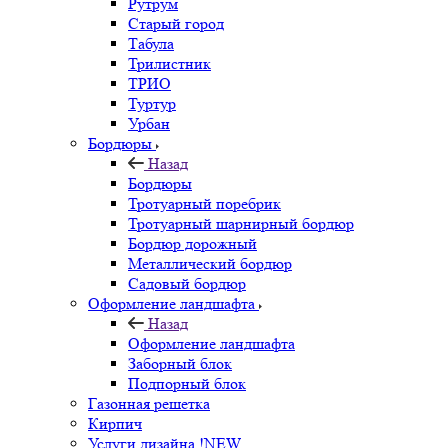
Рутрум
Старый город
Табула
Трилистник
ТРИО
Туртур
Урбан
Бордюры
Назад
Бордюры
Тротуарный поребрик
Тротуарный шарнирный бордюр
Бордюр дорожный
Металлический бордюр
Садовый бордюр
Оформление ландшафта
Назад
Оформление ландшафта
Заборный блок
Подпорный блок
Газонная решетка
Кирпич
Услуги дизайна !NEW