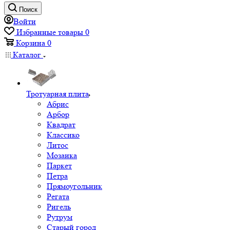
Поиск
Войти
Избранные товары
0
Корзина
0
Каталог
Тротуарная плита
Абрис
Арбор
Квадрат
Классико
Литос
Мозаика
Паркет
Петра
Прямоугольник
Регата
Ригель
Рутрум
Старый город