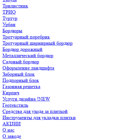
Трилистник
ТРИО
Туртур
Урбан
Бордюры
Тротуарный поребрик
Тротуарный шарнирный бордюр
Бордюр дорожный
Металлический бордюр
Садовый бордюр
Оформление ландшафта
Заборный блок
Подпорный блок
Газонная решетка
Кирпич
Услуги дизайна !NEW
Геотекстиль
Средства для ухода за плиткой
Инструменты для укладки плитки
АКЦИИ
О нас
О заводе