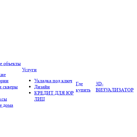
е объекты
Услуги
кие
ории
Укладка под ключ
Где
3D-
и скверы
Дизайн
купить
ВИЗУАЛИЗАТОР
КРЕДИТ ДЛЯ ЮР
ксы
ЛИЦ
е дома