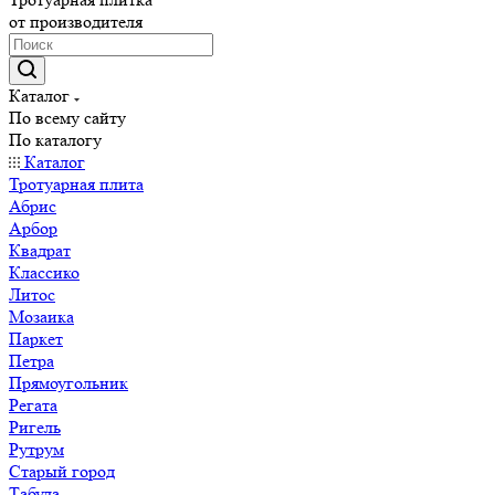
от производителя
Каталог
По всему сайту
По каталогу
Каталог
Тротуарная плита
Абрис
Арбор
Квадрат
Классико
Литос
Мозаика
Паркет
Петра
Прямоугольник
Регата
Ригель
Рутрум
Старый город
Табула