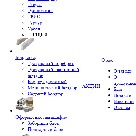
Табула
Трилистник
ТРИО
Туртур
Урбан
+ ЕЩЕ 8
Бордюры
О нас
Тротуарный поребрик
Тротуарный шарнирный
О заводе
бордюр
О
Бордюр дорожный
продукци
АКЦИИ
Металлический бордюр
Блог
Садовый бордюр
Новости
Вакансии
Отзывы
Оформление ландшафта
Заборный блок
Подпорный блок