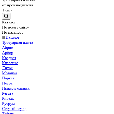
от производителя
Каталог
По всему сайту
По каталогу
Каталог
Тротуарная плита
Абрис
Арбор
Квадрат
Классико
Литос
Мозаика
Паркет
Петра
Прямоугольник
Регата
Ригель
Рутрум
Старый город
Табула