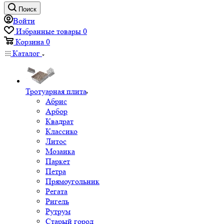
Поиск
Войти
Избранные товары
0
Корзина
0
Каталог
Тротуарная плита
Абрис
Арбор
Квадрат
Классико
Литос
Мозаика
Паркет
Петра
Прямоугольник
Регата
Ригель
Рутрум
Старый город