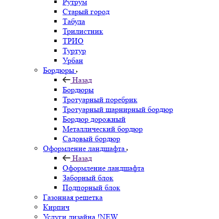
Рутрум
Старый город
Табула
Трилистник
ТРИО
Туртур
Урбан
Бордюры
Назад
Бордюры
Тротуарный поребрик
Тротуарный шарнирный бордюр
Бордюр дорожный
Металлический бордюр
Садовый бордюр
Оформление ландшафта
Назад
Оформление ландшафта
Заборный блок
Подпорный блок
Газонная решетка
Кирпич
Услуги дизайна !NEW