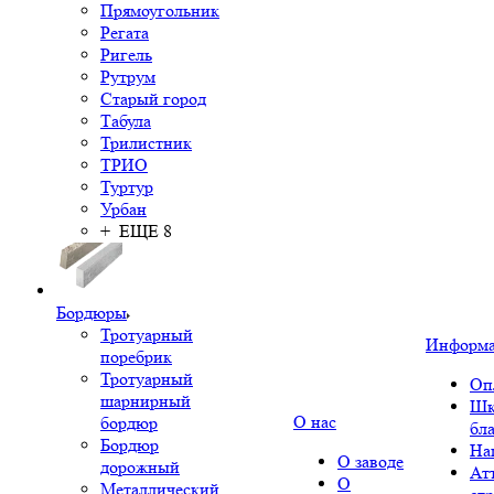
Прямоугольник
Регата
Ригель
Рутрум
Старый город
Табула
Трилистник
ТРИО
Туртур
Урбан
+ ЕЩЕ 8
Бордюры
Тротуарный
Информ
поребрик
Тротуарный
Оп
шарнирный
Шк
О нас
бордюр
бл
Бордюр
На
О заводе
дорожный
Ат
О
Металлический