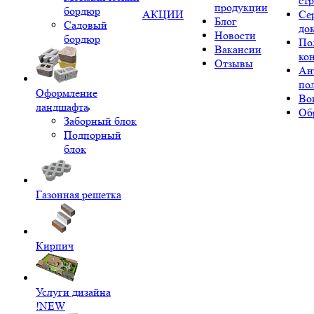
ст
продукции
бордюр
АКЦИИ
Се
Блог
Садовый
до
Новости
бордюр
По
Вакансии
ко
Отзывы
Ан
по
Оформление
Во
ландшафта
Об
Заборный блок
Подпорный
блок
Газонная решетка
Кирпич
Услуги дизайна
!NEW