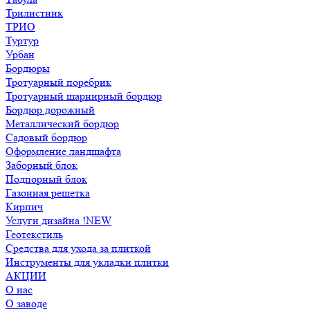
Трилистник
ТРИО
Туртур
Урбан
Бордюры
Тротуарный поребрик
Тротуарный шарнирный бордюр
Бордюр дорожный
Металлический бордюр
Садовый бордюр
Оформление ландшафта
Заборный блок
Подпорный блок
Газонная решетка
Кирпич
Услуги дизайна !NEW
Геотекстиль
Средства для ухода за плиткой
Инструменты для укладки плитки
АКЦИИ
О нас
О заводе