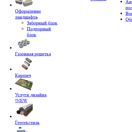
Ан
по
Оформление
Во
ландшафта
Об
Заборный блок
Подпорный
блок
Газонная решетка
Кирпич
Услуги дизайна
!NEW
Геотекстиль