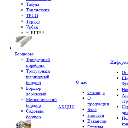
Табула
Трилистник
ТРИО
Туртур
Урбан
+ ЕЩЕ 8
Бордюры
Тротуарный
Информ
поребрик
Тротуарный
Оп
шарнирный
Шк
О нас
бордюр
бл
Бордюр
На
О заводе
дорожный
Ат
О
Металлический
ст
продукции
бордюр
АКЦИИ
Се
Блог
Садовый
до
Новости
бордюр
По
Вакансии
ко
Отзывы