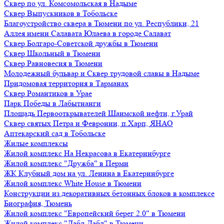
Сквер по ул. Комсомольская в Надыме
Сквер Выпускников в Тобольске
Благоустройство сквера в Тюмени по ул. Республики, 21
Аллея имени Салавата Юлаева в городе Салават
Сквер Болгаро-Советской дружбы в Тюмени
Сквер Школьный в Тюмени
Сквер Равновесия в Тюмени
Молодежный бульвар и Сквер трудовой славы в Надыме
Придомовая территория в Тарманах
Сквер Романтиков в Урае
Парк Победы в Лабытнанги
Площадь Первооткрывателей Шаимской нефти, г.Урай
Сквер святых Петра и Февронии, п.Харп, ЯНАО
Аптекарский сад в Тобольске
Жилые комплексы
Жилой комплекс На Некрасова в Екатеринбурге
Жилой комплекс "Дружба" в Перми
ЖК Клубный дом на ул. Ленина в Екатеринбурге
Жилой комплекс White House в Тюмени
Конструкции из декоративных бетонных блоков в комплексе
Биография, Тюмень
Жилой комплекс "Европейский берег 2.0" в Тюмени
Жилой комплекс "Дабл-Дабл" в Тюмени