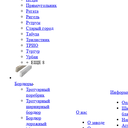
Прямоугольник
Регата
Ригель
Рутрум
Старый город
Табула
Трилистник
ТРИО
Туртур
Урбан
+ ЕЩЕ 8
Бордюры
Тротуарный
Информ
поребрик
Тротуарный
Оп
шарнирный
Шк
бордюр
О нас
бл
Бордюр
На
О заводе
дорожный
Ат