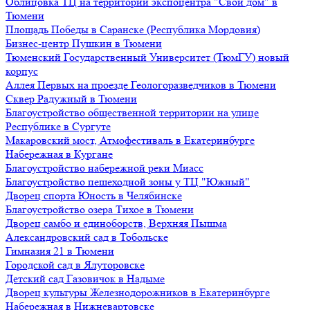
Облицовка ТЦ на территории экспоцентра "Свой дом" в
Тюмени
Площадь Победы в Саранске (Республика Мордовия)
Бизнес-центр Пушкин в Тюмени
Тюменский Государственный Университет (ТюмГУ) новый
корпус
Аллея Первых на проезде Геологоразведчиков в Тюмени
Сквер Радужный в Тюмени
Благоустройство общественной территории на улице
Республике в Сургуте
Макаровский мост, Атмофестиваль в Екатеринбурге
Набережная в Кургане
Благоустройство набережной реки Миасс
Благоустройство пешеходной зоны у ТЦ "Южный"
Дворец спорта Юность в Челябинске
Благоустройство озера Тихое в Тюмени
Дворец самбо и единоборств, Верхняя Пышма
Александровский сад в Тобольске
Гимназия 21 в Тюмени
Городской сад в Ялуторовске
Детский сад Газовичок в Надыме
Дворец культуры Железнодорожников в Екатеринбурге
Набережная в Нижневартовске