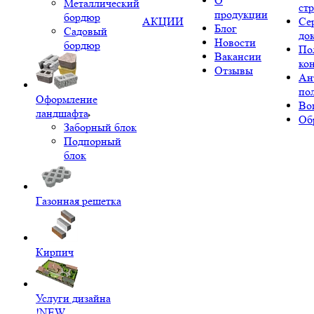
О
Металлический
ст
продукции
бордюр
АКЦИИ
Се
Блог
Садовый
до
Новости
бордюр
По
Вакансии
ко
Отзывы
Ан
по
Оформление
Во
ландшафта
Об
Заборный блок
Подпорный
блок
Газонная решетка
Кирпич
Услуги дизайна
!NEW