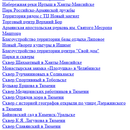
Набережная реки Иртыш в Ханты-Мансийске
Парк Российско-Армянской дружбы
Территория рядом с ТЦ Новый магнат
Торговый центр Верхний Бор
Армянская апостольская церковь им. Святого Месропа
Маштоца
Благоустройство территории базы отдыха Липовое
Нoвый Двoрeц культуры в Ишимe
Благоустройство территории центра "Свой дом"
Парки и скверы
Сквер Шахматный в Ханты-Мансийске
Монастырская заимка «Плодушка» в Челябинске
Сквер Турчаниновых в Соликамске
Сквер Спортивный в Тобольске
Бульвар Ершова в Тюмени
Сквер Медицинских работников в Тюмени
Сквер Отрядов мэра в Тюмени
Сквер с историей географов открыли по улице Дзержинского
в Тюмени
Байновский сад в Каменск-Уральске
Сквер К.Я. Лагунова в Тюмени
Сквер Славянский в Тюмени