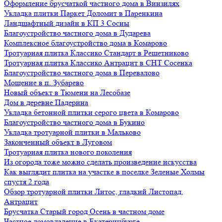
Оформление брусчаткой частного дома в Винзилях
Укладка плитки Паркет Доломит в Паренкина
Ландшафтный дизайн в КП 3 Сосны
Благоустройство частного дома в Дударева
Комплексное благоустройство дома в Комарово
Тротуарная плитка Классико Стандарт в Решетниково
Тротуарная плитка Классико Антрацит в СНТ Сосенка
Благоустройство частного дома в Перевалово
Мощение в п. Зубарево
Новый объект в Тюмени на Лесобазе
Дом в деревне Падерина
Укладка бетонной плитки серого цвета в Комарово
Благоустройство частного дома в Букино
Укладка тротуарной плитки в Мальково
Законченный объект в Луговом
Тротуарная плитка нового поколения
Из огорода тоже можно сделать произведение искусства
Как выглядит плитка на участке в поселке Зеленые Холмы
спустя 2 года
Обзор тротуарной плитки Литос, гладкий Листопад,
Антрацит
Брусчатка Старый город Осень в частном доме
Частное домовладение в Екатеринбурге