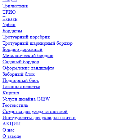
Трилистник
ТРИО
Туртур
Урбан
Бордюры
Тротуарный поребрик
Тротуарный шарнирный бордюр
Бордюр дорожный
Металлический бордюр
Садовый бордюр
Оформление ландшафта
Заборный блок
Подпорный блок
Газонная решетка
Кирпич
Услуги дизайна !NEW
Геотекстиль
Средства для ухода за плиткой
Инструменты для укладки плитки
АКЦИИ
О нас
О заводе