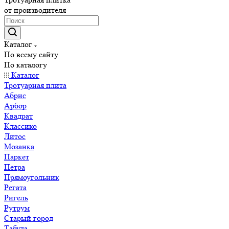
от производителя
Каталог
По всему сайту
По каталогу
Каталог
Тротуарная плита
Абрис
Арбор
Квадрат
Классико
Литос
Мозаика
Паркет
Петра
Прямоугольник
Регата
Ригель
Рутрум
Старый город
Табула