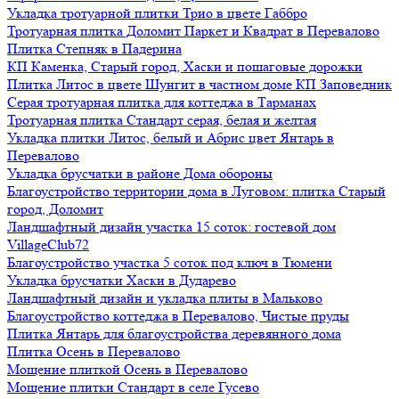
Укладка тротуарной плитки Трио в цвете Габбро
Тротуарная плитка Доломит Паркет и Квадрат в Перевалово
Плитка Степняк в Падерина
КП Каменка, Старый город, Хаски и пошаговые дорожки
Плитка Литос в цвете Шунгит в частном доме КП Заповедник
Серая тротуарная плитка для коттеджа в Тарманах
Тротуарная плитка Стандарт серая, белая и желтая
Укладка плитки Литос, белый и Абрис цвет Янтарь в
Перевалово
Укладка брусчатки в районе Дома обороны
Благоустройство территории дома в Луговом: плитка Старый
город, Доломит
Ландшафтный дизайн участка 15 соток: гостевой дом
VillageClub72
Благоустройство участка 5 соток под ключ в Тюмени
Укладка брусчатки Хаски в Дударево
Ландшафтный дизайн и укладка плиты в Мальково
Благоустройство коттеджа в Перевалово, Чистые пруды
Плитка Янтарь для благоустройства деревянного дома
Плитка Осень в Перевалово
Мощение плиткой Осень в Перевалово
Мощение плитки Стандарт в селе Гусево