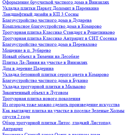
Оформление брусчаткой частного дома в Винзилях
Укладка плитки Паркет Доломит в Паренкина
Ландшафтный дизайн в КП 3 Сосны
Благоустройство частного дома в Дударева
Комплексное благоустройство дома в Комарово
Тротуарная плитка Классико Стандарт в Решетниково
Тротуарная плитка Классико Антрацит в СНТ Сосенка
Благоустройство частного дома в Перевалово
Мощение в п. Зубарево
Новый объект в Тюмени на Лесобазе
Плитка Ла-Линия на участке в Винзилях
Дом в деревне Падерина
Укладка бетонной плитки серого цвета в Комарово
Благоустройство частного дома в Букино
Укладка тротуарной плитки в Мальково
Законченный объект в Луговом
Тротуарная плитка нового поколения
Из огорода тоже можно сделать произведение искусства
Как выглядит плитка на участке в поселке Зеленые Холмы
спустя 2 года
Обзор тротуарной плитки Литос, гладкий Листопад,
Антрацит
Брусчатка Старый город Осень в частном доме