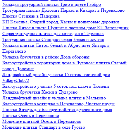
Укладка тротуарной плитки Трио в цвете Габбро
Тротуарная плитка Доломит Паркет и Квадрат в Перевалово
Плитка Степняк в Падерина
КП Каменка, Старый город, Хаски и пошаговые дорожки
Плитка Литос в цвете Шунгит в частном доме КП Заповедник
Серая тротуарная плитка для коттеджа в Тарманах
Тротуарная плитка Стандарт серая, белая и желтая
Укладка плитки Литос, белый и Абрис цвет Янтарь в
Перевалово
Укладка брусчатки в районе Дома обороны
Благоустройство территории дома в Луговом: плитка Старый
город, Доломит
Ландшафтный дизайн участка 15 соток: гостевой дом
VillageClub72
Благоустройство участка 5 соток под ключ в Тюмени
Укладка брусчатки Хаски в Дударево
Ландшафтный дизайн и укладка плиты в Мальково
Благоустройство коттеджа в Перевалово, Чистые пруды
Плитка Янтарь для благоустройства деревянного дома
Плитка Осень в Перевалово
Мощение плиткой Осень в Перевалово
Мощение плитки Стандарт в селе Гусево