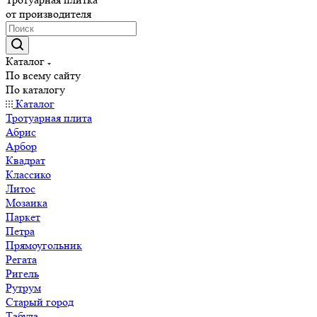
от производителя
Каталог
По всему сайту
По каталогу
Каталог
Тротуарная плита
Абрис
Арбор
Квадрат
Классико
Литос
Мозаика
Паркет
Петра
Прямоугольник
Регата
Ригель
Рутрум
Старый город
Табула