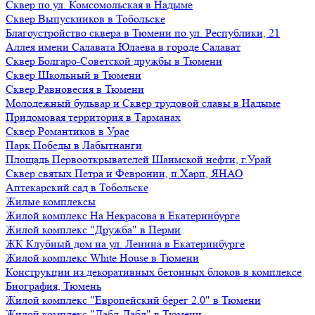
Сквер по ул. Комсомольская в Надыме
Сквер Выпускников в Тобольске
Благоустройство сквера в Тюмени по ул. Республики, 21
Аллея имени Салавата Юлаева в городе Салават
Сквер Болгаро-Советской дружбы в Тюмени
Сквер Школьный в Тюмени
Сквер Равновесия в Тюмени
Молодежный бульвар и Сквер трудовой славы в Надыме
Придомовая территория в Тарманах
Сквер Романтиков в Урае
Парк Победы в Лабытнанги
Площадь Первооткрывателей Шаимской нефти, г.Урай
Сквер святых Петра и Февронии, п.Харп, ЯНАО
Аптекарский сад в Тобольске
Жилые комплексы
Жилой комплекс На Некрасова в Екатеринбурге
Жилой комплекс "Дружба" в Перми
ЖК Клубный дом на ул. Ленина в Екатеринбурге
Жилой комплекс White House в Тюмени
Конструкции из декоративных бетонных блоков в комплексе
Биография, Тюмень
Жилой комплекс "Европейский берег 2.0" в Тюмени
Жилой комплекс "Дабл-Дабл" в Тюмени