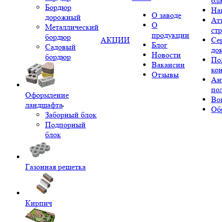
бл
Бордюр
На
О заводе
дорожный
Ат
О
Металлический
ст
продукции
бордюр
АКЦИИ
Се
Блог
Садовый
до
Новости
бордюр
По
Вакансии
ко
Отзывы
Ан
по
Оформление
Во
ландшафта
Об
Заборный блок
Подпорный
блок
Газонная решетка
Кирпич