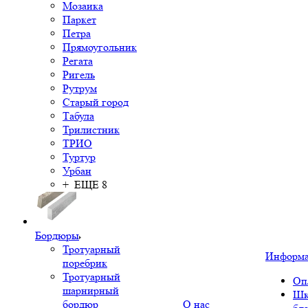
Мозаика
Паркет
Петра
Прямоугольник
Регата
Ригель
Рутрум
Старый город
Табула
Трилистник
ТРИО
Туртур
Урбан
+ ЕЩЕ 8
Бордюры
Тротуарный
Информ
поребрик
Тротуарный
Оп
шарнирный
Шк
бордюр
О нас