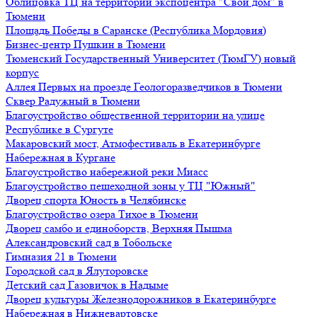
Облицовка ТЦ на территории экспоцентра "Свой дом" в
Тюмени
Площадь Победы в Саранске (Республика Мордовия)
Бизнес-центр Пушкин в Тюмени
Тюменский Государственный Университет (ТюмГУ) новый
корпус
Аллея Первых на проезде Геологоразведчиков в Тюмени
Сквер Радужный в Тюмени
Благоустройство общественной территории на улице
Республике в Сургуте
Макаровский мост, Атмофестиваль в Екатеринбурге
Набережная в Кургане
Благоустройство набережной реки Миасс
Благоустройство пешеходной зоны у ТЦ "Южный"
Дворец спорта Юность в Челябинске
Благоустройство озера Тихое в Тюмени
Дворец самбо и единоборств, Верхняя Пышма
Александровский сад в Тобольске
Гимназия 21 в Тюмени
Городской сад в Ялуторовске
Детский сад Газовичок в Надыме
Дворец культуры Железнодорожников в Екатеринбурге
Набережная в Нижневартовске