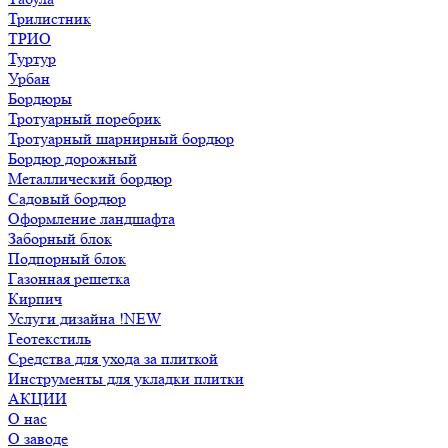
Трилистник
ТРИО
Туртур
Урбан
Бордюры
Тротуарный поребрик
Тротуарный шарнирный бордюр
Бордюр дорожный
Металлический бордюр
Садовый бордюр
Оформление ландшафта
Заборный блок
Подпорный блок
Газонная решетка
Кирпич
Услуги дизайна !NEW
Геотекстиль
Средства для ухода за плиткой
Инструменты для укладки плитки
АКЦИИ
О нас
О заводе