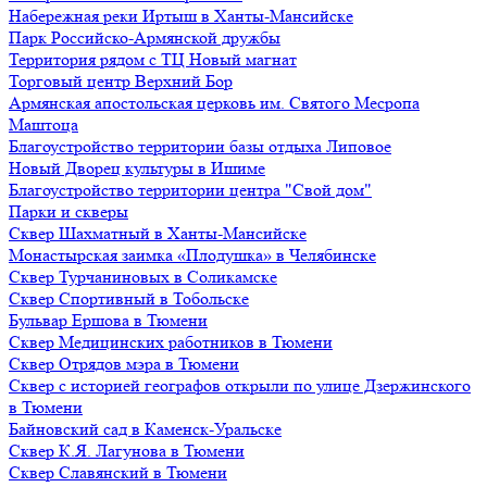
Набережная реки Иртыш в Ханты-Мансийске
Парк Российско-Армянской дружбы
Территория рядом с ТЦ Новый магнат
Торговый центр Верхний Бор
Армянская апостольская церковь им. Святого Месропа
Маштоца
Благоустройство территории базы отдыха Липовое
Нoвый Двoрeц культуры в Ишимe
Благоустройство территории центра "Свой дом"
Парки и скверы
Сквер Шахматный в Ханты-Мансийске
Монастырская заимка «Плодушка» в Челябинске
Сквер Турчаниновых в Соликамске
Сквер Спортивный в Тобольске
Бульвар Ершова в Тюмени
Сквер Медицинских работников в Тюмени
Сквер Отрядов мэра в Тюмени
Сквер с историей географов открыли по улице Дзержинского
в Тюмени
Байновский сад в Каменск-Уральске
Сквер К.Я. Лагунова в Тюмени
Сквер Славянский в Тюмени