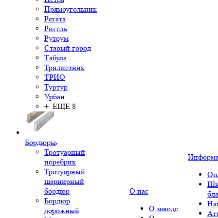
Прямоугольник
Регата
Ригель
Рутрум
Старый город
Табула
Трилистник
ТРИО
Туртур
Урбан
+ ЕЩЕ 8
Бордюры
Тротуарный
Информ
поребрик
Тротуарный
Оп
шарнирный
Шк
бордюр
О нас
бл
Бордюр
На
О заводе
дорожный
Ат