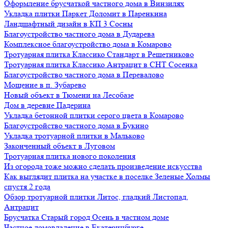
Оформление брусчаткой частного дома в Винзилях
Укладка плитки Паркет Доломит в Паренкина
Ландшафтный дизайн в КП 3 Сосны
Благоустройство частного дома в Дударева
Комплексное благоустройство дома в Комарово
Тротуарная плитка Классико Стандарт в Решетниково
Тротуарная плитка Классико Антрацит в СНТ Сосенка
Благоустройство частного дома в Перевалово
Мощение в п. Зубарево
Новый объект в Тюмени на Лесобазе
Дом в деревне Падерина
Укладка бетонной плитки серого цвета в Комарово
Благоустройство частного дома в Букино
Укладка тротуарной плитки в Мальково
Законченный объект в Луговом
Тротуарная плитка нового поколения
Из огорода тоже можно сделать произведение искусства
Как выглядит плитка на участке в поселке Зеленые Холмы
спустя 2 года
Обзор тротуарной плитки Литос, гладкий Листопад,
Антрацит
Брусчатка Старый город Осень в частном доме
Частное домовладение в Екатеринбурге