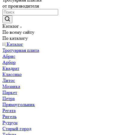
от производителя
Каталог
По всему сайту
По каталогу
Каталог
Тротуарная плита
Абрис
Арбор
Квадрат
Классико
Литос
Мозаика
Паркет
Петра
Прямоугольник
Регата
Ригель
Рутрум
Старый город
Табула