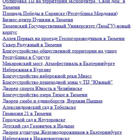
Облицовка ТЦ на территории экспоцентра "Свой дом" в
Тюмени
Площадь Победы в Саранске (Республика Мордовия)
Бизнес-центр Пушкин в Тюмени
Тюменский Государственный Университет (ТюмГУ) новый
корпус
Аллея Первых на проезде Геологоразведчиков в Тюмени
Сквер Радужный в Тюмени
Благоустройство общественной территории на улице
Республике в Сургуте
Макаровский мост, Атмофестиваль в Екатеринбурге
Набережная в Кургане
Благоустройство набережной реки Миасс
Благоустройство пешеходной зоны у ТЦ "Южный"
Дворец спорта Юность в Челябинске
Благоустройство озера Тихое в Тюмени
Дворец самбо и единоборств, Верхняя Пышма
Александровский сад в Тобольске
Гимназия 21 в Тюмени
Городской сад в Ялуторовске
Детский сад Газовичок в Надыме
Дворец культуры Железнодорожников в Екатеринбурге
Набережная в Нижневартовске