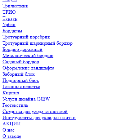
Трилистник
ТРИО
Туртур
Урбан
Бордюры
Тротуарный поребрик
Тротуарный шарнирный бордюр
Бордюр дорожный
Металлический бордюр
Садовый бордюр
Оформление ландшафта
Заборный блок
Подпорный блок
Газонная решетка
Кирпич
Услуги дизайна !NEW
Геотекстиль
Средства для ухода за плиткой
Инструменты для укладки плитки
АКЦИИ
О нас
О заводе