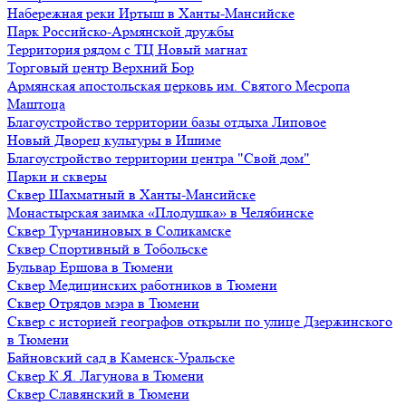
Набережная реки Иртыш в Ханты-Мансийске
Парк Российско-Армянской дружбы
Территория рядом с ТЦ Новый магнат
Торговый центр Верхний Бор
Армянская апостольская церковь им. Святого Месропа
Маштоца
Благоустройство территории базы отдыха Липовое
Нoвый Двoрeц культуры в Ишимe
Благоустройство территории центра "Свой дом"
Парки и скверы
Сквер Шахматный в Ханты-Мансийске
Монастырская заимка «Плодушка» в Челябинске
Сквер Турчаниновых в Соликамске
Сквер Спортивный в Тобольске
Бульвар Ершова в Тюмени
Сквер Медицинских работников в Тюмени
Сквер Отрядов мэра в Тюмени
Сквер с историей географов открыли по улице Дзержинского
в Тюмени
Байновский сад в Каменск-Уральске
Сквер К.Я. Лагунова в Тюмени
Сквер Славянский в Тюмени