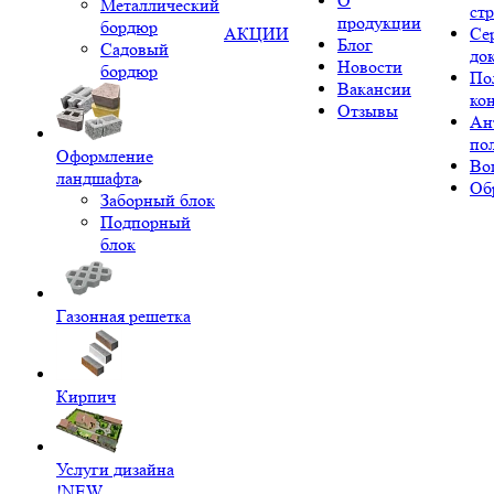
О
Металлический
ст
продукции
бордюр
АКЦИИ
Се
Блог
Садовый
до
Новости
бордюр
По
Вакансии
ко
Отзывы
Ан
по
Оформление
Во
ландшафта
Об
Заборный блок
Подпорный
блок
Газонная решетка
Кирпич
Услуги дизайна
!NEW