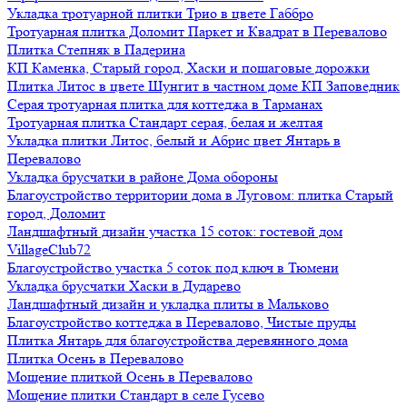
Укладка тротуарной плитки Трио в цвете Габбро
Тротуарная плитка Доломит Паркет и Квадрат в Перевалово
Плитка Степняк в Падерина
КП Каменка, Старый город, Хаски и пошаговые дорожки
Плитка Литос в цвете Шунгит в частном доме КП Заповедник
Серая тротуарная плитка для коттеджа в Тарманах
Тротуарная плитка Стандарт серая, белая и желтая
Укладка плитки Литос, белый и Абрис цвет Янтарь в
Перевалово
Укладка брусчатки в районе Дома обороны
Благоустройство территории дома в Луговом: плитка Старый
город, Доломит
Ландшафтный дизайн участка 15 соток: гостевой дом
VillageClub72
Благоустройство участка 5 соток под ключ в Тюмени
Укладка брусчатки Хаски в Дударево
Ландшафтный дизайн и укладка плиты в Мальково
Благоустройство коттеджа в Перевалово, Чистые пруды
Плитка Янтарь для благоустройства деревянного дома
Плитка Осень в Перевалово
Мощение плиткой Осень в Перевалово
Мощение плитки Стандарт в селе Гусево