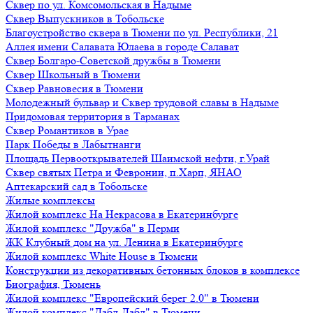
Сквер по ул. Комсомольская в Надыме
Сквер Выпускников в Тобольске
Благоустройство сквера в Тюмени по ул. Республики, 21
Аллея имени Салавата Юлаева в городе Салават
Сквер Болгаро-Советской дружбы в Тюмени
Сквер Школьный в Тюмени
Сквер Равновесия в Тюмени
Молодежный бульвар и Сквер трудовой славы в Надыме
Придомовая территория в Тарманах
Сквер Романтиков в Урае
Парк Победы в Лабытнанги
Площадь Первооткрывателей Шаимской нефти, г.Урай
Сквер святых Петра и Февронии, п.Харп, ЯНАО
Аптекарский сад в Тобольске
Жилые комплексы
Жилой комплекс На Некрасова в Екатеринбурге
Жилой комплекс "Дружба" в Перми
ЖК Клубный дом на ул. Ленина в Екатеринбурге
Жилой комплекс White House в Тюмени
Конструкции из декоративных бетонных блоков в комплексе
Биография, Тюмень
Жилой комплекс "Европейский берег 2.0" в Тюмени
Жилой комплекс "Дабл-Дабл" в Тюмени