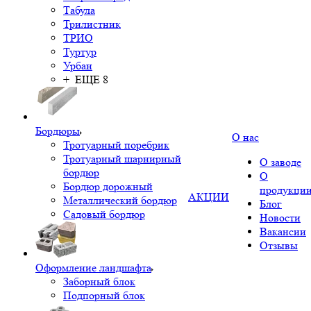
Табула
Трилистник
ТРИО
Туртур
Урбан
+ ЕЩЕ 8
Бордюры
О нас
Тротуарный поребрик
Тротуарный шарнирный
О заводе
бордюр
О
Бордюр дорожный
продукци
АКЦИИ
Металлический бордюр
Блог
Садовый бордюр
Новости
Вакансии
Отзывы
Оформление ландшафта
Заборный блок
Подпорный блок