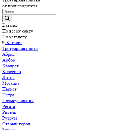
от производителя
Каталог
По всему сайту
По каталогу
Каталог
Тротуарная плита
Абрис
Арбор
Квадрат
Классико
Литос
Мозаика
Паркет
Петра
Прямоугольник
Регата
Ригель
Рутрум
Старый город
Табула