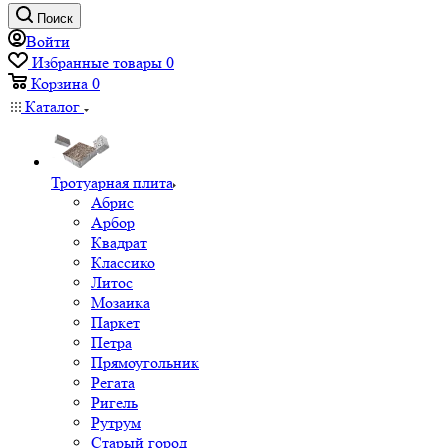
Поиск
Войти
Избранные товары
0
Корзина
0
Каталог
Тротуарная плита
Абрис
Арбор
Квадрат
Классико
Литос
Мозаика
Паркет
Петра
Прямоугольник
Регата
Ригель
Рутрум
Старый город