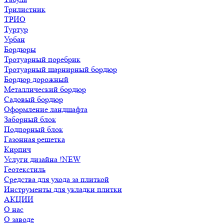
Трилистник
ТРИО
Туртур
Урбан
Бордюры
Тротуарный поребрик
Тротуарный шарнирный бордюр
Бордюр дорожный
Металлический бордюр
Садовый бордюр
Оформление ландшафта
Заборный блок
Подпорный блок
Газонная решетка
Кирпич
Услуги дизайна !NEW
Геотекстиль
Средства для ухода за плиткой
Инструменты для укладки плитки
АКЦИИ
О нас
О заводе