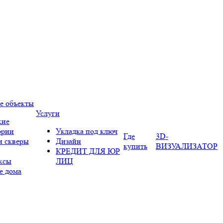
е объекты
Услуги
кие
ории
Укладка под ключ
Где
3D-
и скверы
Дизайн
купить
ВИЗУАЛИЗАТОР
КРЕДИТ ДЛЯ ЮР
ксы
ЛИЦ
е дома