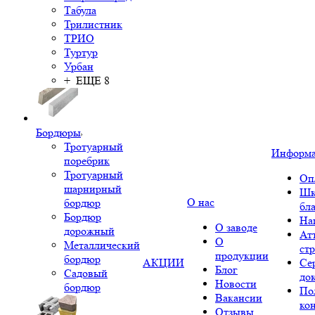
Табула
Трилистник
ТРИО
Туртур
Урбан
+ ЕЩЕ 8
Бордюры
Тротуарный
Информ
поребрик
Тротуарный
Оп
шарнирный
Шк
О нас
бордюр
бл
Бордюр
На
О заводе
дорожный
Ат
О
Металлический
ст
продукции
бордюр
АКЦИИ
Се
Блог
Садовый
до
Новости
бордюр
По
Вакансии
ко
Отзывы