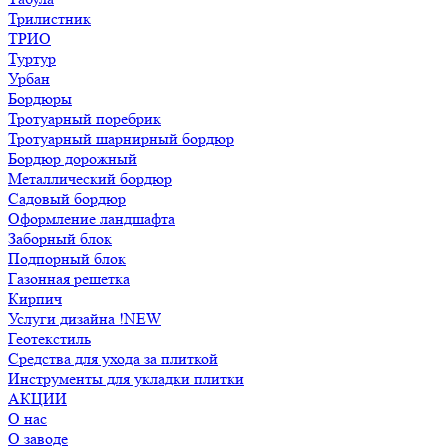
Трилистник
ТРИО
Туртур
Урбан
Бордюры
Тротуарный поребрик
Тротуарный шарнирный бордюр
Бордюр дорожный
Металлический бордюр
Садовый бордюр
Оформление ландшафта
Заборный блок
Подпорный блок
Газонная решетка
Кирпич
Услуги дизайна !NEW
Геотекстиль
Средства для ухода за плиткой
Инструменты для укладки плитки
АКЦИИ
О нас
О заводе