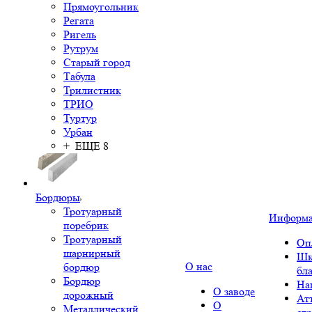
Прямоугольник
Регата
Ригель
Рутрум
Старый город
Табула
Трилистник
ТРИО
Туртур
Урбан
+ ЕЩЕ 8
Бордюры
Тротуарный
Информ
поребрик
Тротуарный
Оп
шарнирный
Шк
О нас
бордюр
бл
Бордюр
На
О заводе
дорожный
Ат
О
Металлический