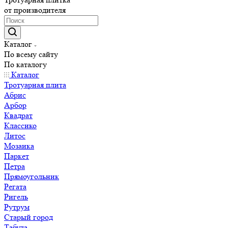
от производителя
Каталог
По всему сайту
По каталогу
Каталог
Тротуарная плита
Абрис
Арбор
Квадрат
Классико
Литос
Мозаика
Паркет
Петра
Прямоугольник
Регата
Ригель
Рутрум
Старый город
Табула