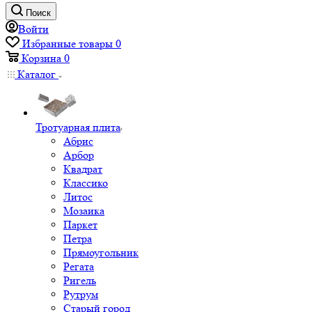
Поиск
Войти
Избранные товары
0
Корзина
0
Каталог
Тротуарная плита
Абрис
Арбор
Квадрат
Классико
Литос
Мозаика
Паркет
Петра
Прямоугольник
Регата
Ригель
Рутрум
Старый город