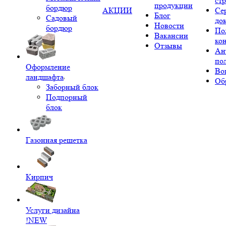
ст
продукции
бордюр
АКЦИИ
Се
Блог
Садовый
до
Новости
бордюр
По
Вакансии
ко
Отзывы
Ан
по
Оформление
Во
ландшафта
Об
Заборный блок
Подпорный
блок
Газонная решетка
Кирпич
Услуги дизайна
!NEW