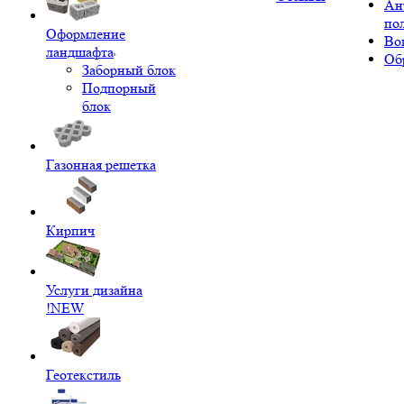
Ан
по
Оформление
Во
ландшафта
Об
Заборный блок
Подпорный
блок
Газонная решетка
Кирпич
Услуги дизайна
!NEW
Геотекстиль