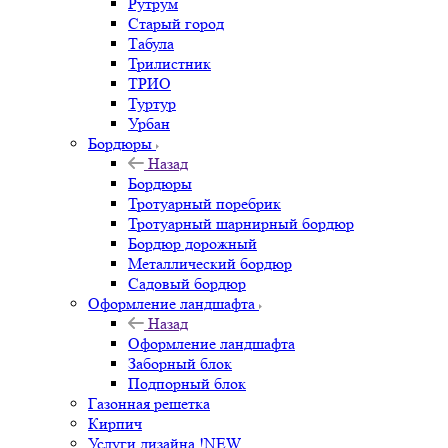
Рутрум
Старый город
Табула
Трилистник
ТРИО
Туртур
Урбан
Бордюры
Назад
Бордюры
Тротуарный поребрик
Тротуарный шарнирный бордюр
Бордюр дорожный
Металлический бордюр
Садовый бордюр
Оформление ландшафта
Назад
Оформление ландшафта
Заборный блок
Подпорный блок
Газонная решетка
Кирпич
Услуги дизайна !NEW