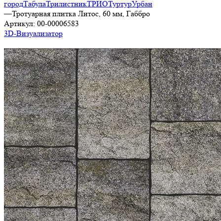
город
Табула
Трилистник
ТРИО
Туртур
Урбан
—
Тротуарная плитка Литос, 60 мм, Габбро
Артикул:
00-00006583
3D-Визуализатор