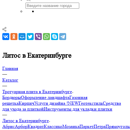
Литос в Екатеринбурге
Главная
—
Каталог
—
Тротуарная плита в Екатеринбурге
Бордюры
Оформление ландшафта
Газонная
решетка
Кирпич
Услуги дизайна !NEW
Геотекстиль
Средства
для ухода за плиткой
Инструменты для укладки плитки
—
Литос в Екатеринбурге
Абрис
Арбор
Квадрат
Классико
Мозаика
Паркет
Петра
Прямоуголь