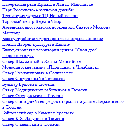
Набережная реки Иртыш в Ханты-Мансийске
Парк Российско-Армянской дружбы
Территория рядом с ТЦ Новый магнат
Торговый центр Верхний Бор
Армянская апостольская церковь им. Святого Месропа
Маштоца
Благоустройство территории базы отдыха Липовое
Нoвый Двoрeц культуры в Ишимe
Благоустройство территории центра "Свой дом"
Парки и скверы
Сквер Шахматный в Ханты-Мансийске
Монастырская заимка «Плодушка» в Челябинске
Сквер Турчаниновых в Соликамске
Сквер Спортивный в Тобольске
Бульвар Ершова в Тюмени
Сквер Медицинских работников в Тюмени
Сквер Отрядов мэра в Тюмени
Сквер с историей географов открыли по улице Дзержинского
в Тюмени
Байновский сад в Каменск-Уральске
Сквер К.Я. Лагунова в Тюмени
Сквер Славянский в Тюмени