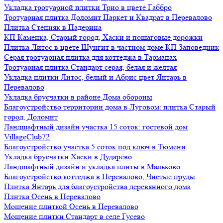
Укладка тротуарной плитки Трио в цвете Габбро
Тротуарная плитка Доломит Паркет и Квадрат в Перевалово
Плитка Степняк в Падерина
КП Каменка, Старый город, Хаски и пошаговые дорожки
Плитка Литос в цвете Шунгит в частном доме КП Заповедник
Серая тротуарная плитка для коттеджа в Тарманах
Тротуарная плитка Стандарт серая, белая и желтая
Укладка плитки Литос, белый и Абрис цвет Янтарь в
Перевалово
Укладка брусчатки в районе Дома обороны
Благоустройство территории дома в Луговом: плитка Старый
город, Доломит
Ландшафтный дизайн участка 15 соток: гостевой дом
VillageClub72
Благоустройство участка 5 соток под ключ в Тюмени
Укладка брусчатки Хаски в Дударево
Ландшафтный дизайн и укладка плиты в Мальково
Благоустройство коттеджа в Перевалово, Чистые пруды
Плитка Янтарь для благоустройства деревянного дома
Плитка Осень в Перевалово
Мощение плиткой Осень в Перевалово
Мощение плитки Стандарт в селе Гусево