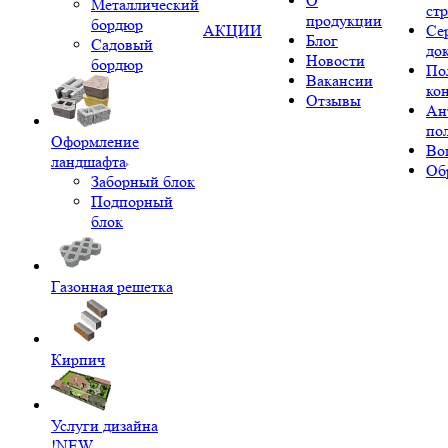
О
Металлический
ст
продукции
бордюр
АКЦИИ
Се
Блог
Садовый
до
Новости
бордюр
По
Вакансии
ко
Отзывы
Ан
по
Оформление
Во
ландшафта
Об
Заборный блок
Подпорный
блок
Газонная решетка
Кирпич
Услуги дизайна
!NEW