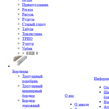
Прямоугольник
Регата
Ригель
Рутрум
Старый город
Табула
Трилистник
ТРИО
Туртур
Урбан
+ ЕЩЕ 8
Бордюры
Тротуарный
Информ
поребрик
Тротуарный
Оп
шарнирный
Шк
бордюр
О нас
бл
Бордюр
На
О заводе
дорожный
Ат