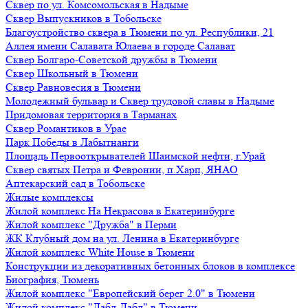
Сквер по ул. Комсомольская в Надыме
Сквер Выпускников в Тобольске
Благоустройство сквера в Тюмени по ул. Республики, 21
Аллея имени Салавата Юлаева в городе Салават
Сквер Болгаро-Советской дружбы в Тюмени
Сквер Школьный в Тюмени
Сквер Равновесия в Тюмени
Молодежный бульвар и Сквер трудовой славы в Надыме
Придомовая территория в Тарманах
Сквер Романтиков в Урае
Парк Победы в Лабытнанги
Площадь Первооткрывателей Шаимской нефти, г.Урай
Сквер святых Петра и Февронии, п.Харп, ЯНАО
Аптекарский сад в Тобольске
Жилые комплексы
Жилой комплекс На Некрасова в Екатеринбурге
Жилой комплекс "Дружба" в Перми
ЖК Клубный дом на ул. Ленина в Екатеринбурге
Жилой комплекс White House в Тюмени
Конструкции из декоративных бетонных блоков в комплексе
Биография, Тюмень
Жилой комплекс "Европейский берег 2.0" в Тюмени
Жилой комплекс "Дабл-Дабл" в Тюмени