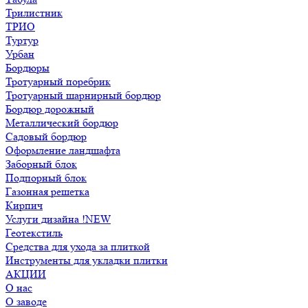
Трилистник
ТРИО
Туртур
Урбан
Бордюры
Тротуарный поребрик
Тротуарный шарнирный бордюр
Бордюр дорожный
Металлический бордюр
Садовый бордюр
Оформление ландшафта
Заборный блок
Подпорный блок
Газонная решетка
Кирпич
Услуги дизайна !NEW
Геотекстиль
Средства для ухода за плиткой
Инструменты для укладки плитки
АКЦИИ
О нас
О заводе