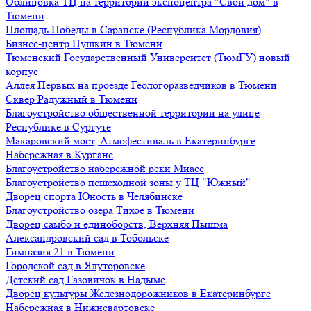
Облицовка ТЦ на территории экспоцентра "Свой дом" в
Тюмени
Площадь Победы в Саранске (Республика Мордовия)
Бизнес-центр Пушкин в Тюмени
Тюменский Государственный Университет (ТюмГУ) новый
корпус
Аллея Первых на проезде Геологоразведчиков в Тюмени
Сквер Радужный в Тюмени
Благоустройство общественной территории на улице
Республике в Сургуте
Макаровский мост, Атмофестиваль в Екатеринбурге
Набережная в Кургане
Благоустройство набережной реки Миасс
Благоустройство пешеходной зоны у ТЦ "Южный"
Дворец спорта Юность в Челябинске
Благоустройство озера Тихое в Тюмени
Дворец самбо и единоборств, Верхняя Пышма
Александровский сад в Тобольске
Гимназия 21 в Тюмени
Городской сад в Ялуторовске
Детский сад Газовичок в Надыме
Дворец культуры Железнодорожников в Екатеринбурге
Набережная в Нижневартовске