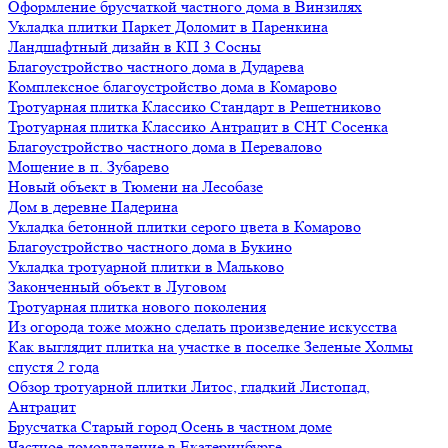
Оформление брусчаткой частного дома в Винзилях
Укладка плитки Паркет Доломит в Паренкина
Ландшафтный дизайн в КП 3 Сосны
Благоустройство частного дома в Дударева
Комплексное благоустройство дома в Комарово
Тротуарная плитка Классико Стандарт в Решетниково
Тротуарная плитка Классико Антрацит в СНТ Сосенка
Благоустройство частного дома в Перевалово
Мощение в п. Зубарево
Новый объект в Тюмени на Лесобазе
Дом в деревне Падерина
Укладка бетонной плитки серого цвета в Комарово
Благоустройство частного дома в Букино
Укладка тротуарной плитки в Мальково
Законченный объект в Луговом
Тротуарная плитка нового поколения
Из огорода тоже можно сделать произведение искусства
Как выглядит плитка на участке в поселке Зеленые Холмы
спустя 2 года
Обзор тротуарной плитки Литос, гладкий Листопад,
Антрацит
Брусчатка Старый город Осень в частном доме
Частное домовладение в Екатеринбурге