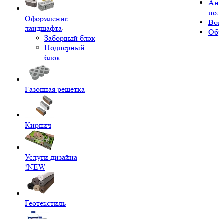
Ан
по
Оформление
Во
ландшафта
Об
Заборный блок
Подпорный
блок
Газонная решетка
Кирпич
Услуги дизайна
!NEW
Геотекстиль