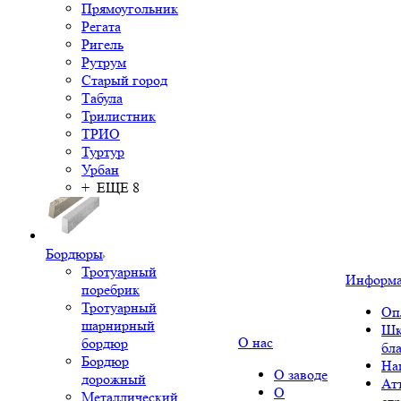
Прямоугольник
Регата
Ригель
Рутрум
Старый город
Табула
Трилистник
ТРИО
Туртур
Урбан
+ ЕЩЕ 8
Бордюры
Тротуарный
Информ
поребрик
Тротуарный
Оп
шарнирный
Шк
О нас
бордюр
бл
Бордюр
На
О заводе
дорожный
Ат
О
Металлический