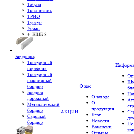
Табула
Трилистник
ТРИО
Туртур
Урбан
+ ЕЩЕ 8
Бордюры
Тротуарный
Информ
поребрик
Тротуарный
Оп
шарнирный
Шк
О нас
бордюр
бл
Бордюр
На
О заводе
дорожный
Ат
О
Металлический
ст
продукции
бордюр
АКЦИИ
Се
Блог
Садовый
до
Новости
бордюр
По
Вакансии
ко
Отзывы