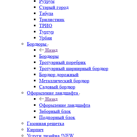
Рутрум
Старый город
Табула
Трилистник
ТРИО
Туртур
Урбан
Бордюры
Назад
Бордюры
Тротуарный поребрик
Тротуарный шарнирный бордюр
Бордюр дорожный
Металлический бордюр
Садовый бордюр
Оформление ландшафта
Назад
Оформление ландшафта
Заборный блок
Подпорный блок
Газонная решетка
Кирпич
Услуги дизайна !NEW