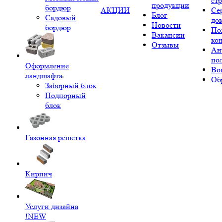
ст
продукции
бордюр
АКЦИИ
Се
Блог
Садовый
до
Новости
бордюр
По
Вакансии
ко
Отзывы
Ан
по
Оформление
Во
ландшафта
Об
Заборный блок
Подпорный
блок
Газонная решетка
Кирпич
Услуги дизайна
!NEW