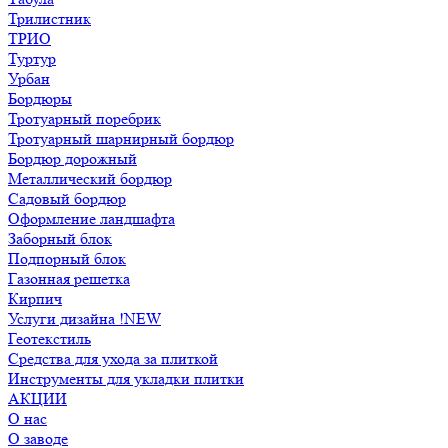
Трилистник
ТРИО
Туртур
Урбан
Бордюры
Тротуарный поребрик
Тротуарный шарнирный бордюр
Бордюр дорожный
Металлический бордюр
Садовый бордюр
Оформление ландшафта
Заборный блок
Подпорный блок
Газонная решетка
Кирпич
Услуги дизайна !NEW
Геотекстиль
Средства для ухода за плиткой
Инструменты для укладки плитки
АКЦИИ
О нас
О заводе