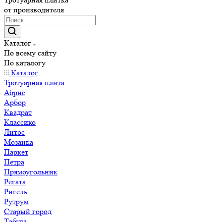
от производителя
Каталог
По всему сайту
По каталогу
Каталог
Тротуарная плита
Абрис
Арбор
Квадрат
Классико
Литос
Мозаика
Паркет
Петра
Прямоугольник
Регата
Ригель
Рутрум
Старый город
Табула