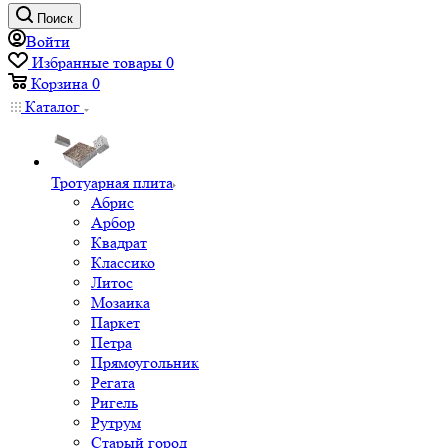
Поиск
Войти
Избранные товары
0
Корзина
0
Каталог
Тротуарная плита
Абрис
Арбор
Квадрат
Классико
Литос
Мозаика
Паркет
Петра
Прямоугольник
Регата
Ригель
Рутрум
Старый город